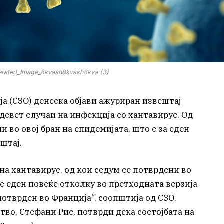
rated_Image_8kvash8kvash8kva (3)
а (СЗО) денеска објави ажуриран извештај
 девет случаи на инфекција со хантавирус. Од
 во овој бран на епидемијата, што е за еден
штај.
 на хантавирус, од кои седум се потврдени во
ј е еден повеќе отколку во претходната верзија
потврден во Франција“, соопштија од СЗО.
во, Стефани Рис, потврди дека состојбата на