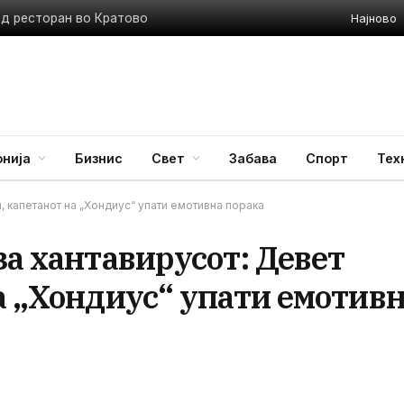
Најново
ед ресторан во Кратово
нија
Бизнис
Свет
Забава
Спорт
Тех
, капетанот на „Хондиус“ упати емотивна порака
за хантавирусот: Девет
а „Хондиус“ упати емотив