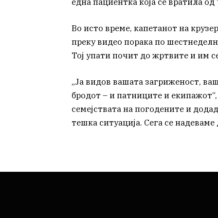
една пациентка која се вратила од
Во исто време, капетанот на крузер
преку видео порака по шестнеделн
Тој упати почит до жртвите и им с
„Ја видов вашата загриженост, ваш
бродот – и патниците и екипажот“,
семејствата на погодените и дода
тешка ситуација. Сега се надеваме 