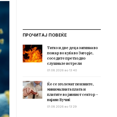
ПРОЧИТАЈ ПОВЕЌЕ
Татко и две деца загинаа во
пожар во куќа во Загорје,
соседите претходно
слушнале истрели
01.08.2026 во 13:40
Ќе се зголемат пензиите,
минималната плата и
платите во јавниот сектор –
најави Вучиќ
01.08.2026 во 13:29