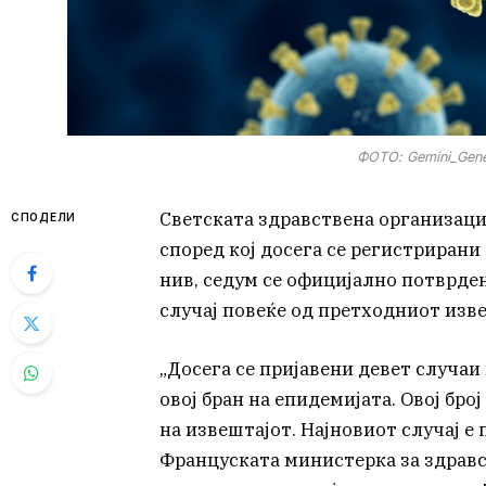
ФОТО: Gemini_Gene
Светската здравствена организациј
СПОДЕЛИ
според кој досега се регистрирани
нив, седум се официјално потврдени
случај повеќе од претходниот изве
„Досега се пријавени девет случаи
овој бран на епидемијата. Овој бро
на извештајот. Најновиот случај е 
Француската министерка за здравст