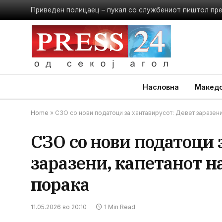
Приведен полицаец – пукал со службениот пиштол пр
Насловна
Македо
Home
»
СЗО со нови податоци за хантавирусот: Девет заразени
СЗО со нови податоци 
заразени, капетанот н
порака
11.05.2026 во 20:10
1 Min Read