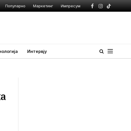
Популарно
Маркетинг
Импресум
Facebook
Instagram
TikTok
нологија
Интервју
на