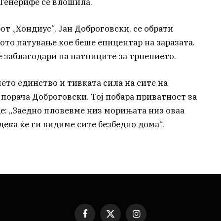
 Тенерифе се влошила.
от „Хондиус“, Јан Доброговски, се обрати
ото патување кое беше епицентар на заразата.
е заблагодари на патниците за трпението.
ето единство и тивката сила на сите на
 порача Доброговски. Тој побара приватност за
де: „Заедно пловевме низ морињата низ оваа
дека ќе ги видиме сите безбедно дома“.
Facebook
X
Instagram