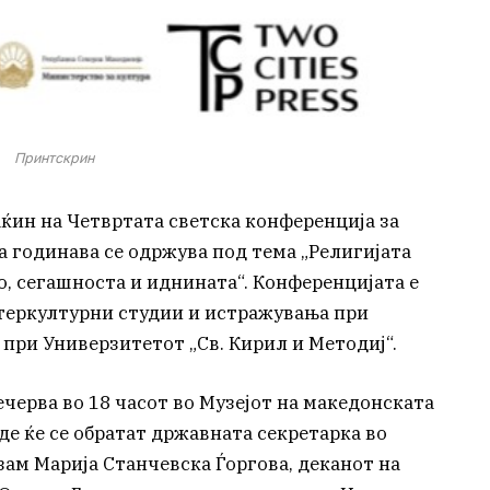
Принтскрин
маќин на Четвртата светска конференција за
ја годинава се одржува под тема „Религијата
то, сегашноста и иднината“. Конференцијата е
нтеркултурни студии и истражувања при
при Универзитетот „Св. Кирил и Методиј“.
черва во 18 часот во Музејот на македонската
аде ќе се обратат државната секретарка во
зам Марија Станчевска Ѓоргова, деканот на