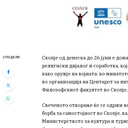
Скопје од денеска до 26 јуни е до
СПОДЕЛИ
религиски дијалог и соработка, ко
како оружје на војната: во минато
во организација на Центарот за и
Филозофскиот факултет во Скопје, 
Свеченото отворање ќе се одржи ве
борба за самостојност во Скопје, к
Министерството за култура и тури