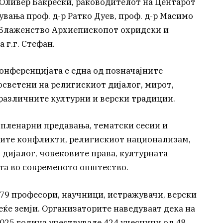
Оливер Бакрески, раководителот на Центарот
вања проф. д-р Ратко Дуев, проф. д-р Масимо
 Блаженство Архиепископот охридски и
 г.г. Стефан.
онференцијата е една од позначајните
светени на религискиот дијалог, мирот,
 различните културни и верски традиции.
 пленарни предавања, тематски сесии и
ните конфликти, религискиот национализам,
дијалог, човековите права, културната
ата во современото општество.
 79 професори, научници, истражувачи, верски
ќе земји. Организаторите наведуваат дека на
025 година учествувале 424 учесници од 48