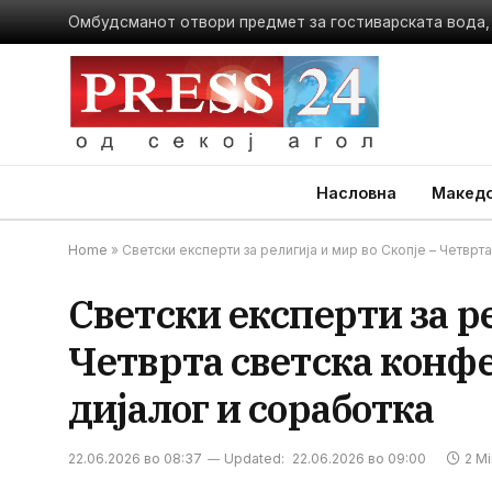
Насловна
Македо
Home
»
Светски експерти за религија и мир во Скопје – Четврт
Светски експерти за ре
Четврта светска конф
дијалог и соработка
22.06.2026 во 08:37
Updated:
22.06.2026 во 09:00
2 M