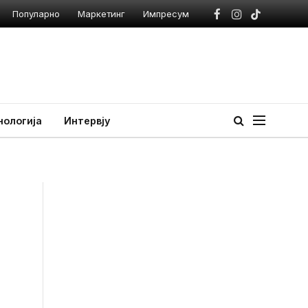
Популарно
Маркетинг
Импресум
Facebook
Instagram
TikTok
нологија
Интервју