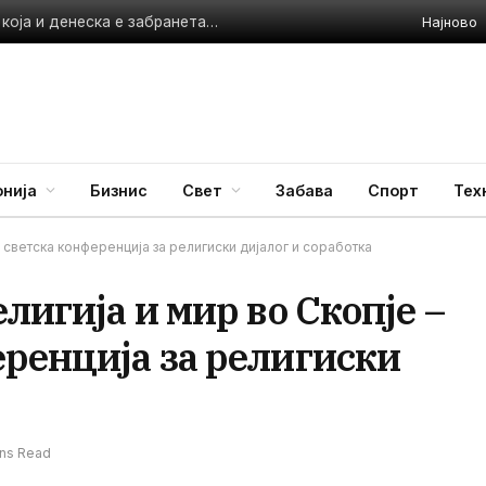
Најново
Омбудсманот отвори предмет за гостиварската вода, која и денеска е забранета за пиење
нија
Бизнис
Свет
Забава
Спорт
Тех
а светска конференција за религиски дијалог и соработка
лигија и мир во Скопје –
еренција за религиски
ins Read