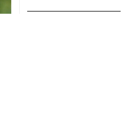
ПРОЧИТАЈ ПОВЕЌЕ
Мицкоски од Дебар:
Доделени новите социјални
станови, Владата
продолжува со инвестиции
за граѓаните
01.08.2026 во 12:55
Скокна цената на нафтата
31.07.2026 во 19:37