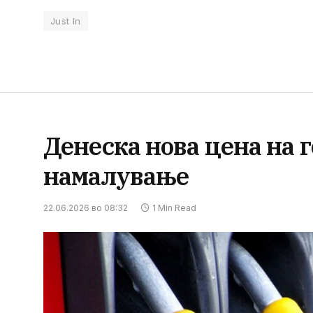
Just In
Денеска нова цена на 
намалување
22.06.2026 во 08:32
1 Min Read