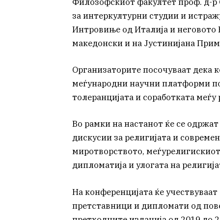
Филозофскиот факултет проф. д-р 
за интеркултурни студии и истражу
Интровиње од Италија и неговото
македонски и на Јустинијана Прима
Организаторите посочуваат дека к
меѓународни научни платформи по
толеранцијата и соработката меѓу
Во рамки на настанот ќе се одржат
дискусии за религијата и совреме
миротворството, меѓурелигискиот 
дипломатија и улогата на религиј
На конференцијата ќе учествуваат
претставници и дипломати од пове
претходните изданија од 2019 до 2