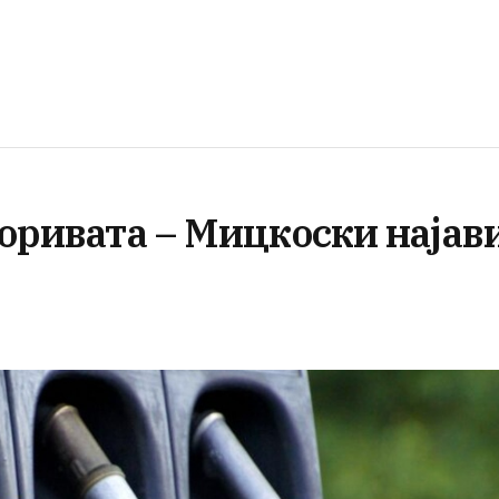
горивата – Мицкоски најав