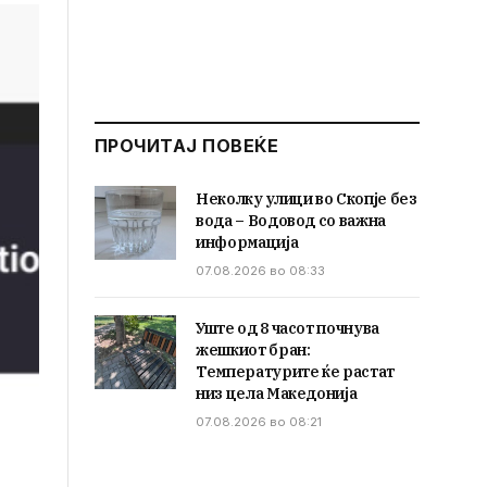
ПРОЧИТАЈ ПОВЕЌЕ
Неколку улици во Скопје без
вода – Водовод со важна
информација
07.08.2026 во 08:33
Уште од 8 часот почнува
жешкиот бран:
Температурите ќе растат
низ цела Македонија
07.08.2026 во 08:21