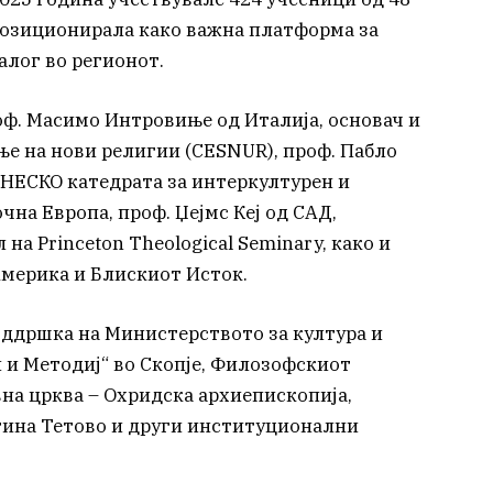
позиционирала како важна платформа за
алог во регионот.
оф. Масимо Интровиње од Италија, основач и
ње на нови религии (CESNUR), проф. Пабло
УНЕСКО катедрата за интеркултурен и
чна Европа, проф. Џејмс Кеј од САД,
на Princeton Theological Seminary, како и
Америка и Блискиот Исток.
оддршка на Министерството за култура и
 и Методиј“ во Скопје, Филозофскиот
на црква – Охридска архиепископија,
тина Тетово и други институционални