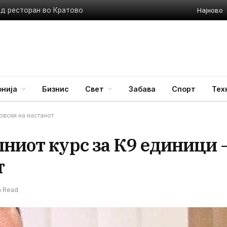
Најново
ед ресторан во Кратово
нија
Бизнис
Свет
Забава
Спорт
Тех
овски на настанот
ниот курс за К9 единици 
т
n Read