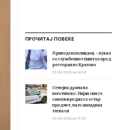
ПРОЧИТАЈ ПОВЕЌЕ
Приведен полицаец – пукал
со службениот пиштол пред
ресторан во Кратово
02.08.2026 во 16:02
Семејна драма во
неготинско: Пијан син се
самоповредил со остар
предмет, па го нападнал
татка си
02.08.2026 во 15:50