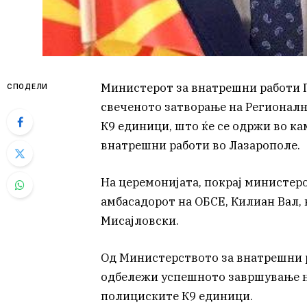
Министерот за внатрешни работи 
СПОДЕЛИ
свеченото затворање на Регионал
К9 единици, што ќе се одржи во ка
внатрешни работи во Лазарополе.
На церемонијата, покрај министер
амбасадорот на ОБСЕ, Килиан Вал, 
Мисајловски.
Од Министерството за внатрешни 
одбележи успешното завршување н
полициските К9 единици.