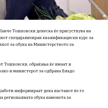
Панче Тошковски денеска ќе присуствува на
ниот специјализиран квалификациски курс за
мпот за обука на Министерството за
от Тошковски, обраќања ќе имаат и
како и министерот за одбрана Владо
работи информираат дека настанот ќе го
а регионалната обука наменета за