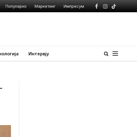
Популарно
Маркетинг
Импресум
Facebook
Instagram
TikTok
нологија
Интервју
–