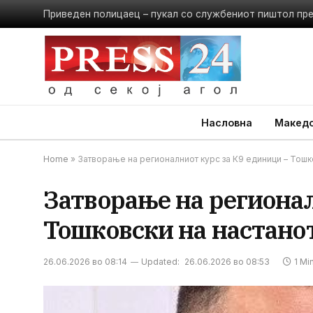
Приведен полицаец – пукал со службениот пиштол пр
Насловна
Македо
Home
»
Затворање на регионалниот курс за К9 единици – Тошк
Затворање на регионал
Тошковски на настано
26.06.2026 во 08:14
Updated:
26.06.2026 во 08:53
1 Mi