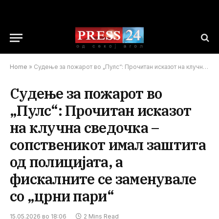
Home
»
Судење за пожарот во „Пулс“: Прочитан исказот на клучна сведочка – сопственикот имал заштита од полицијата, а фискалните се заменувале со „црни пари“
Судење за пожарот во
„Пулс“: Прочитан исказот
на клучна сведочка –
сопственикот имал заштита
од полицијата, а
фискалните се заменувале
со „црни пари“
15.05.2026 во 18:06
2 Mins Read