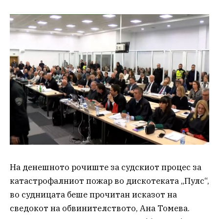
На денешното рочиште за судскиот процес за
катастрофалниот пожар во дискотеката „Пулс“,
во судницата беше прочитан исказот на
сведокот на обвинителството, Ана Томева.