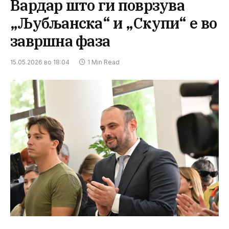
Вардар што ги поврзува
„Љубљанска“ и „Скупи“ е во
завршна фаза
15.05.2026 во 18:04
1 Min Read