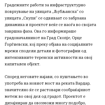
Градежните работи за инфраструктурно
поврзување на улицата „Љубљанска“ со
улицата „Скупи“ се одвиваат со забрзана
динамика и проектот веќе се наоѓа во својата
завршна фаза. Ова го информираше
градоначалникот на Град Скопје, Орце
Ѓорѓиевски, кој преку објава на социјалните
мрежи сподели детали и фотографии од
интензивните теренски активности на овој
капитален објект.
Според неговите најави, со пуштањето во
употреба на новиот мост на реката Вардар,
значително ќе се растовари сообраќајниот
метеж во овој дел од градот. Проектот е
дизајниран да овозможи многу подобро,