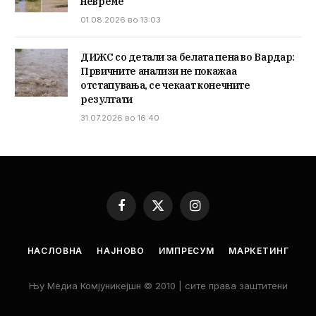
невреме
01.08.2026 во 13:03
ДИЖС со детали за белата пена во Вардар:
Првичните анализи не покажаа
отстапувања, се чекаат конечните
резултати
31.07.2026 во 16:40
Facebook
X
Instagram
(Twitter)
НАСЛОВНА
НАЈНОВО
ИМПРЕСУМ
МАРКЕТИНГ
Њу Медиа Комјуникејшн © 2010 | сите права заштитени