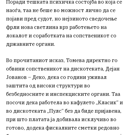
Поради тешката психичка состојба во која се
наоѓа, таа не беше во можност лично да се
појави пред судот, но нејзиното сведочење
фрли нова светлина врз работењето на
локалот и соработката на сопственикот со
државните органи.
Во прочитаниот исказ, Томева директно го
обвини сопственикот на дискотеката, Дејан
Јованов – Деко, дека со години уживал
заштита од високи структури во
безбедносните и инспекциските органи. Таа
посочи дека работела во кафулето „Класик“ и
во дискотеката „Пулс“ без да биде пријавена,
при што платата ја добивала исклучиво во
готово, додека фискалните сметки редовно