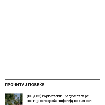
ПРОЧИТАЈ ПОВЕЌЕ
(ВИДЕО) Ѓорѓиевски: Градскиот парк
повторно го враќа својот сјај по силното