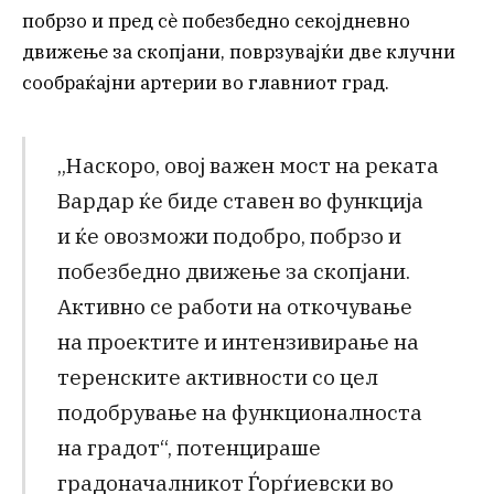
побрзо и пред сè побезбедно секојдневно
движење за скопјани, поврзувајќи две клучни
сообраќајни артерии во главниот град.
„Наскоро, овој важен мост на реката
Вардар ќе биде ставен во функција
и ќе овозможи подобро, побрзо и
побезбедно движење за скопјани.
Активно се работи на откочување
на проектите и интензивирање на
теренските активности со цел
подобрување на функционалноста
на градот“, потенцираше
градоначалникот Ѓорѓиевски во