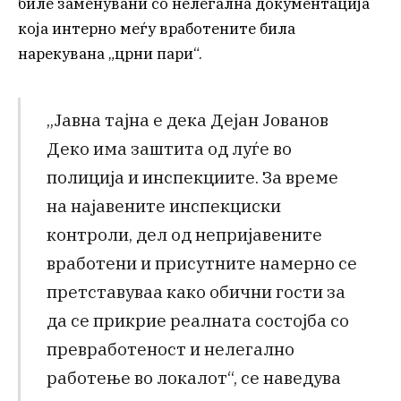
биле заменувани со нелегална документација
која интерно меѓу вработените била
нарекувана „црни пари“.
„Јавна тајна е дека Дејан Јованов
Деко има заштита од луѓе во
полиција и инспекциите. За време
на најавените инспекциски
контроли, дел од непријавените
вработени и присутните намерно се
претставуваа како обични гости за
да се прикрие реалната состојба со
превработеност и нелегално
работење во локалот“, се наведува