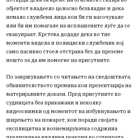
објектот владеело целосно безвладие и дека
немало службени лица кои би ги насочувале
или би им помагале на исплашените луѓе да се
евакуираат. Крстева додаде дека во тие
моменти видела и полициски службеник кој
само пасивно стоел отстрана без да преземе
нешто за да им помогне на присутните.
По завршувањето со читањето на сведоштвата,
обвинителството премина кон презентација на
материјалните докази. Пред присутните во
судницата беа прикажани и неколку
видеоснимки од моментот на избувнувањето и
ширењето на пожарот, кои поради својата
експлицитна и вознемирувачка содржина
предизвикаа видливи реакции во судницата.