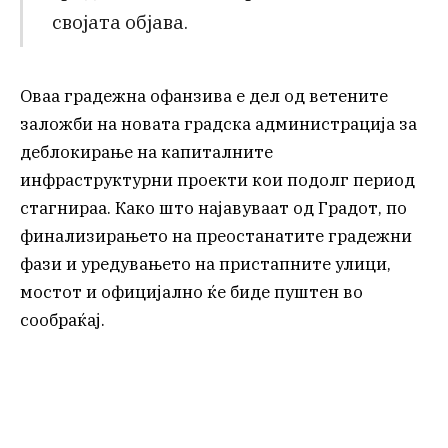
својата објава.
Оваа градежна офанзива е дел од ветените
заложби на новата градска администрација за
деблокирање на капиталните
инфраструктурни проекти кои подолг период
стагнираа. Како што најавуваат од Градот, по
финализирањето на преостанатите градежни
фази и уредувањето на пристапните улици,
мостот и официјално ќе биде пуштен во
сообраќај.