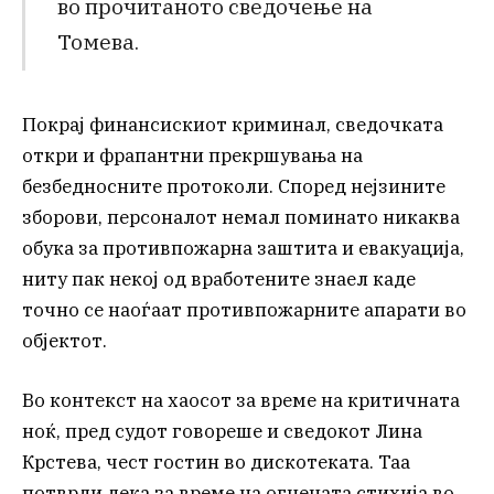
во прочитаното сведочење на
Томева.
Покрај финансискиот криминал, сведочката
откри и фрапантни прекршувања на
безбедносните протоколи. Според нејзините
зборови, персоналот немал поминато никаква
обука за противпожарна заштита и евакуација,
ниту пак некој од вработените знаел каде
точно се наоѓаат противпожарните апарати во
објектот.
Во контекст на хаосот за време на критичната
ноќ, пред судот говореше и сведокот Лина
Крстева, чест гостин во дискотеката. Таа
потврди дека за време на огнената стихија во