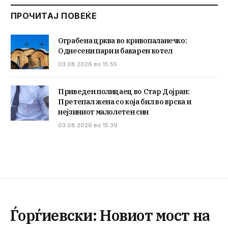
ПРОЧИТАЈ ПОВЕЌЕ
Ограбена црква во кривопаланечко:
Однесени пари и бакарен котел
03.08.2026 во 15:55
Приведен полицаец во Стар Дојран:
Претепал жена со која бил во врска и
нејзиниот малолетен син
03.08.2026 во 15:39
Ѓорѓиевски: Новиот мост на