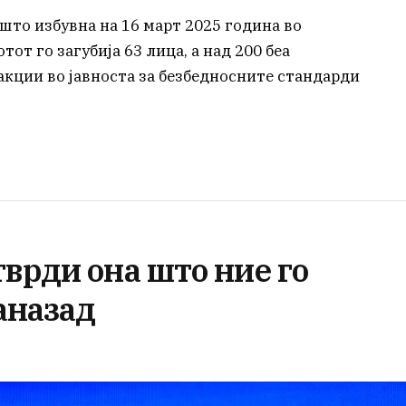
што избувна на 16 март 2025 година во
от го загубија 63 лица, а над 200 беа
акции во јавноста за безбедносните стандарди
врди она што ние го
аназад