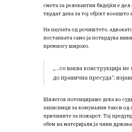
смета за релевантни бидејќи е дел
тврдат дека за тој објект воопшто
На паузата од рочиштето, адвокато
постапката само ја потврдува нивн
премногу широко.
„…со ваква конструкција не 
до правична пресуда“, изјав
Шилегов потенцираше дека во судн
записници за комунални такси од 
причините за пожарот. Тој предупр
обем на материјали ја чини држават