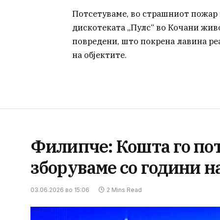
Потсетуваме, во страшниот пожар 
дискотеката „Пулс“ во Кочани живот
повредени, што покрена лавина ре
на објектите.
Филипче: Кошта го пот
зборуваме со години н
03.06.2026 во 15:06
2 Mins Read