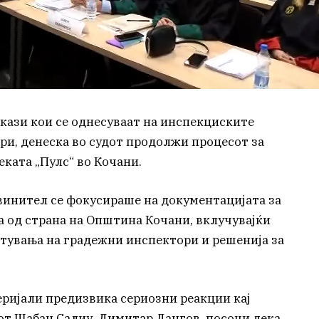
окази кои се однесуваат на инспекциските
и, денеска во судот продолжи процесот за
ката „Пулс“ во Кочани.
инител се фокусираше на документацијата за
а од страна на Општина Кочани, вклучувајќи
стувања на градежни инспектори и решенија за
еријали предизвика сериозни реакции кај
от Шабан Салиу, Димитар Дангов, посочи дека