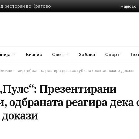
Најново
ед ресторан во Кратово
нија
Бизнис
Свет
Забава
Спорт
Тех
ки извештаи, одбраната реагира дека се губи во електронските докази
 „Пулс“: Презентирани
 одбраната реагира дека 
 докази