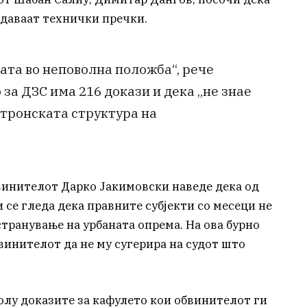
здаваат технички пречки.
ната во неповолна положба“, рече
 за ДЗС има 216 докази и дека „не знае
ктронската структура на
винителот Дарко Јакимовски наведе дека од
се гледа дека правните субјекти со месеци не
транување на урбаната опрема. На ова бурно
винителот да не му сугерира на судот што
олу доказите за кафулето кои обвинителот ги