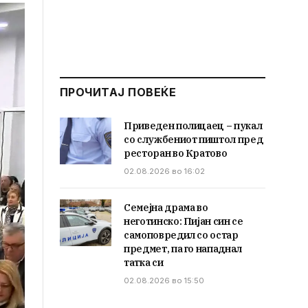
ПРОЧИТАЈ ПОВЕЌЕ
Приведен полицаец – пукал
со службениот пиштол пред
ресторан во Кратово
02.08.2026 во 16:02
Семејна драма во
неготинско: Пијан син се
самоповредил со остар
предмет, па го нападнал
татка си
02.08.2026 во 15:50