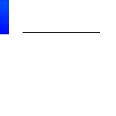
ПРОЧИТАЈ ПОВЕЌЕ
СДСМ: Што навистина му се
случило на Мицкоски во
Ташмаруништа
03.08.2026 во 10:42
ВМРО-ДПМНЕ: Нема да има
нови отстапки од
идентитетот за
евроинтеграциите по
ниедна цена
03.08.2026 во 10:33