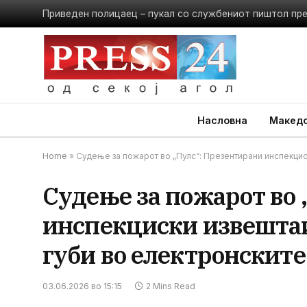
Приведен полицаец – пукал со службениот пиштол пр
Насловна
Македо
Home
»
Судење за пожарот во „Пулс“: Презентирани инспекцис
Судење за пожарот во
инспекциски извештаи,
губи во електронските
03.06.2026 во 15:15
2 Mins Read