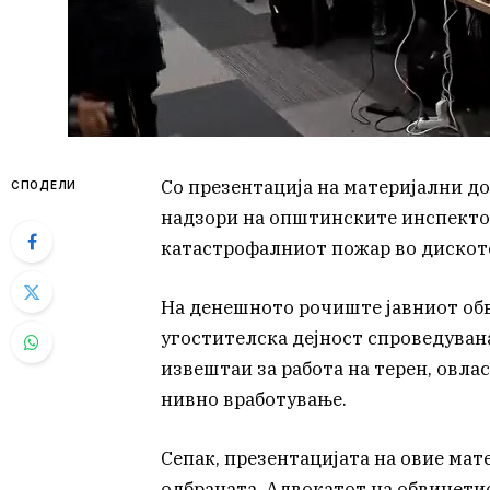
Со презентација на материјални д
СПОДЕЛИ
надзори на општинските инспектор
катастрофалниот пожар во дискоте
На денешното рочиште јавниот обв
угостителска дејност спроведуван
извештаи за работа на терен, овла
нивно вработување.
Сепак, презентацијата на овие мат
одбраната. Адвокатот на обвинети