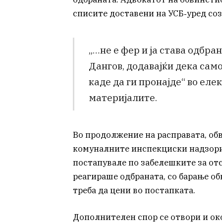
списите доставени на УСБ‑уред со
„…не е фер и ја става одбра
Дангов, додавајќи дека само
каде да ги пронајде“ во еле
материјалите.
Во продолжение на расправата, об
комуналните инспекциски надзори 
постапувале по забелешките за отс
реагираше одбраната, со барање об
треба да цени во постапката.
Дополнителен спор се отвори и ок