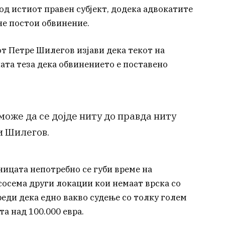
 од истиот правен субјект, додека адвокатите
 не постои обвинение.
т Петре Шилегов изјави дека текот на
ата теза дека обвинението е поставено
може да се дојде ниту до правда ниту
и Шилегов.
ицата непотребно се губи време на
сосема други локации кои немаат врска со
еди дека едно вакво судење со толку голем
а над 100.000 евра.