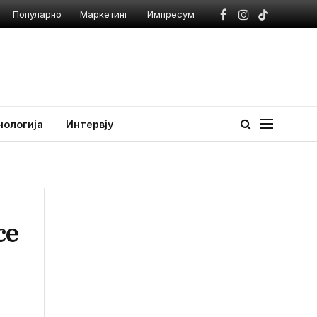
Популарно
Маркетинг
Импресум
Facebook
Instagram
TikTok
нологија
Интервју
се