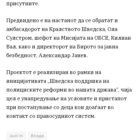
присутните.
Предвидено е на настанот да се обратат и
амбасадорот на Кралството Шведска, Ола
Сулстром, шефот на Мисијата на ОБСЕ, Килиан
Вал, како и директорот на Бирото за јавна
безбедност, Александар Јанев.
Проектот е реализиран во рамки на
иницијативата „Шведска поддршка на
полициските реформи во нашата држава“, чија
цел е унапредување на условите и пристапот
при постапување со деца кои доаѓаат во
контакт со правосудниот систем.
Just In
Влада