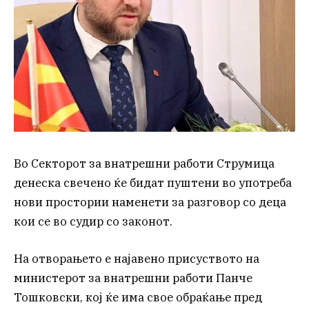
Во Секторот за внатрешни работи Струмица
денеска свечено ќе бидат пуштени во употреба
нови простории наменети за разговор со деца
кои се во судир со законот.
На отворањето е најавено присуството на
министерот за внатрешни работи Панче
Тошковски, кој ќе има свое обраќање пред