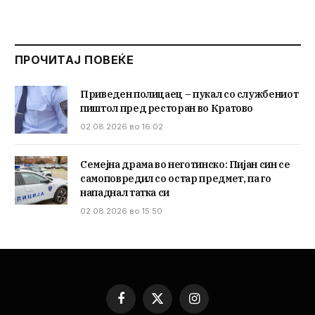
ПРОЧИТАЈ ПОВЕЌЕ
Приведен полицаец – пукал со службениот
пиштол пред ресторан во Кратово
02.08.2026 во 16:02
Семејна драма во неготинско: Пијан син се
самоповредил со остар предмет, па го
нападнал татка си
02.08.2026 во 15:50
Facebook
X
Instagram