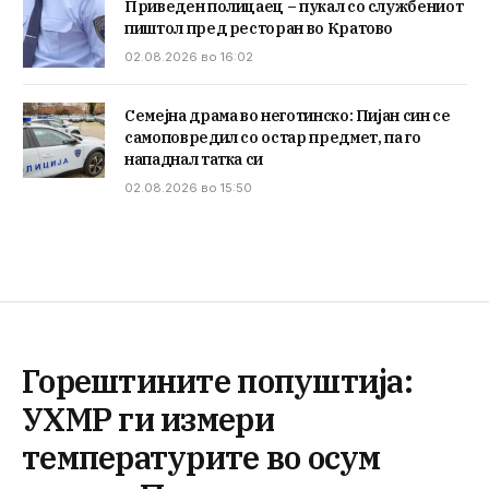
Приведен полицаец – пукал со службениот
пиштол пред ресторан во Кратово
02.08.2026 во 16:02
Семејна драма во неготинско: Пијан син се
самоповредил со остар предмет, па го
нападнал татка си
02.08.2026 во 15:50
Горештините попуштија:
УХМР ги измери
температурите во осум