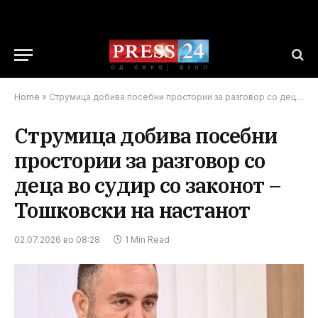
Home
»
Струмица добива посебни простории за разговор со деца во судир со законот – Тошковски на настанот
Струмица добива посебни
простории за разговор со
деца во судир со законот –
Тошковски на настанот
02.07.2026 во 08:28
1 Min Read