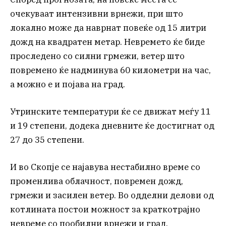
очекуваат интензивни врнежи, при што
локално може да наврнат повеќе од 15 литри
дожд на квадратен метар. Невремето ќе биде
проследено со силни грмежи, ветер што
повремено ќе надминува 60 километри на час,
а можно е и појава на град.
Утринските температури ќе се движат меѓу 11
и 19 степени, додека дневните ќе достигнат од
27 до 35 степени.
И во Скопје се најавува нестабилно време со
променлива облачност, повремен дожд,
грмежи и засилен ветер. Во одделни делови од
котлината постои можност за краткотрајно
невреме со пообилни врнежи и град.