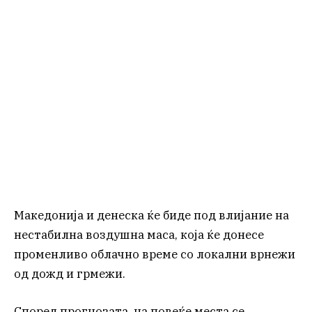
Македонија и денеска ќе биде под влијание на
нестабилна воздушна маса, која ќе донесе
променливо облачно време со локални врнежи
од дожд и грмежи.
Според прогнозата, на повеќе места се