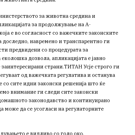
инистерството за животна средина и
пликацијата за продолжување на А-
оја е во согласност со важечките законските
а доследно, навремено и транспарентно ги
сти предвидени со процедурата за
еколошка дозвола, апликацијата е јавно
е заинтересирани страни.ТИТАН Усје строго ги
егуваат од важечката регулатива и останува
е со сите идни законски решенија што ќе
лемо внимание ги следи сите законски
 домашното законодавство и континуирано
да може да се усогласи на регулаторните
адувањето е видливо со голо око,