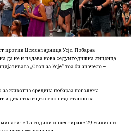
ст против Цементарница Усје. Побараа
на да не и издава нова седумгодишна лиценца
ијативата „Стоп за Усје“ тоа би значело –
 за животна средина побараа поголема
т и дека тоа е целосно недостапно за
 изминатите 15 години инвестирале 29 милиони
на животната средина.