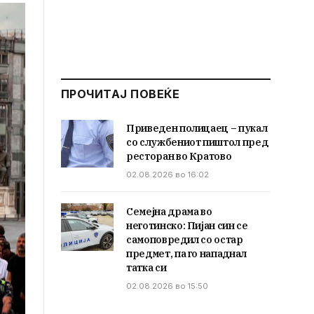
ПРОЧИТАЈ ПОВЕЌЕ
Приведен полицаец – пукал
со службениот пиштол пред
ресторан во Кратово
02.08.2026 во 16:02
Семејна драма во
неготинско: Пијан син се
самоповредил со остар
предмет, па го нападнал
татка си
02.08.2026 во 15:50