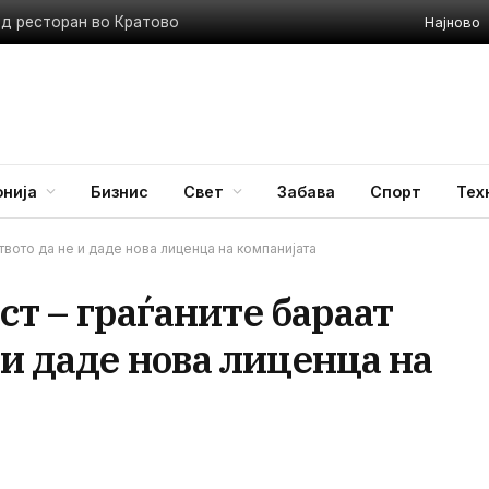
Најново
ед ресторан во Кратово
нија
Бизнис
Свет
Забава
Спорт
Тех
ството да не и даде нова лиценца на компанијата
ест – граѓаните бараат
и даде нова лиценца на