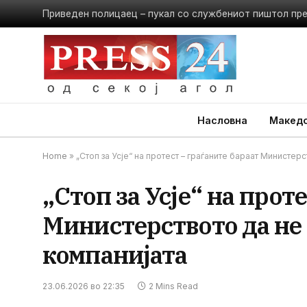
Приведен полицаец – пукал со службениот пиштол пр
Насловна
Македо
Home
»
„Стоп за Усје“ на протест – граѓаните бараат Министер
„Стоп за Усје“ на прот
Министерството да не 
компанијата
23.06.2026 во 22:35
2 Mins Read