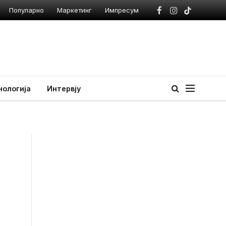
Популарно
Маркетинг
Импресум
Facebook
Instagram
TikTok
нологија
Интервју