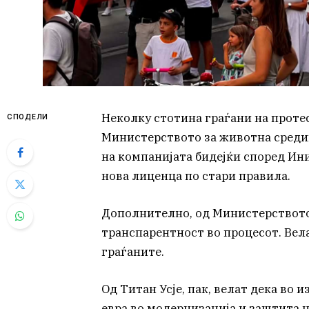
Неколку стотина граѓани на проте
СПОДЕЛИ
Министерството за животна среди
на компанијата бидејќи според Иниц
нова лиценца по стари правила.
Дополнително, од Министерството
транспарентност во процесот. Вела
граѓаните.
Од Титан Усје, пак, велат дека во
евра во модернизација и заштита 