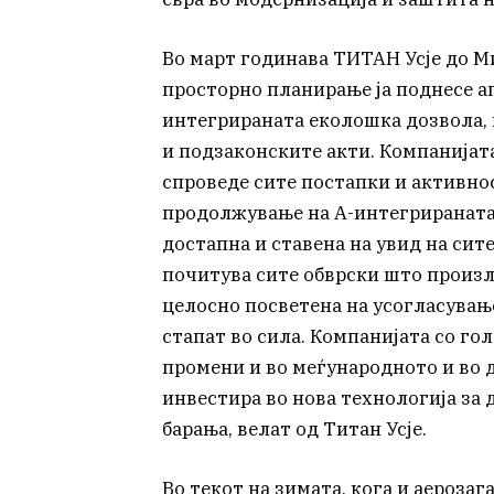
Во март годинава ТИТАН Усје до М
просторно планирање ја поднесе а
интегрираната еколошка дозвола, к
и подзаконските акти. Компанијат
спроведе сите постапки и активно
продолжување на А-интегрираната 
достапна и ставена на увид на сит
почитува сите обврски што произл
целосно посветена на усогласувањ
стапат во сила. Компанијата со го
промени и во меѓународното и во
инвестира во нова технологија за 
барања, велат од Титан Усје.
Во текот на зимата, кога и аерозаг