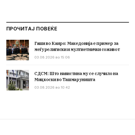
ПРОЧИТАЈ ПОВЕЌЕ
Гаши во Каиро: Македонија е пример за
меѓурелигиски и мултиетнички соживот
03.08.2026 во 15:06
СДСМ: Што навистина му се случило на
Мицкоски во Ташмаруништа
03.08.2026 во 10:42