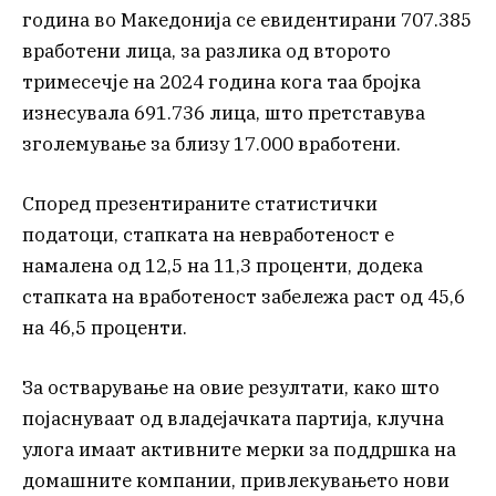
година во Македонија се евидентирани 707.385
вработени лица, за разлика од второто
тримесечје на 2024 година кога таа бројка
изнесувала 691.736 лица, што претставува
зголемување за близу 17.000 вработени.
Според презентираните статистички
податоци, стапката на невработеност е
намалена од 12,5 на 11,3 проценти, додека
стапката на вработеност забележа раст од 45,6
на 46,5 проценти.
За остварување на овие резултати, како што
појаснуваат од владејачката партија, клучна
улога имаат активните мерки за поддршка на
домашните компании, привлекувањето нови