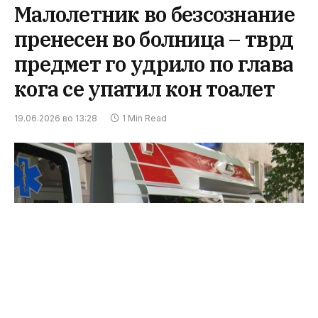
Малолетник во безсознание
пренесен во болница – тврд
предмет го удрило по глава
кога се упатил кон тоалет
19.06.2026 во 13:28
1 Min Read