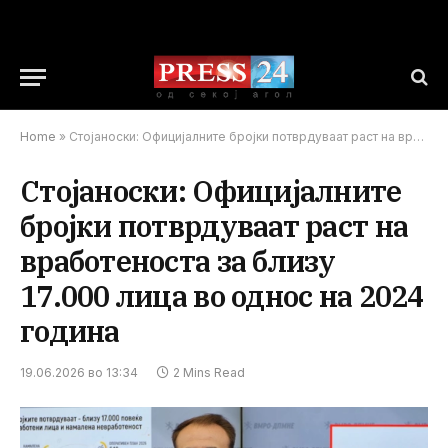
Home
»
Стојаноски: Официјалните бројки потврдуваат раст на вработеноста за близу 17.000 лица во однос на 2024 година
Стојаноски: Официјалните
бројки потврдуваат раст на
вработеноста за близу
17.000 лица во однос на 2024
година
19.06.2026 во 13:34
2 Mins Read