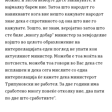
можно, и затоа немојте да се заканувате, а
најмалку барем вие. Затоа што народот го
навикнавте кога вие нешто кажувате народот
знае дека е спротивното од она што вие го
кажувате. Зошто, не знам, веројатно затоа што
сте биле „многу добар“ министер за земјоделие
којшто во целото образложение на
интерпелацијата еден поглед не упати кон
актуелниот министер. Можеби е тоа моќта на
потсвеста, можеби тоа говори во Вас дека сте
исплашен и дека сега мислите со една
интерпелација ќе кажете дека министерот
Трипуновски не работел. За две години има
сработено многу повеќе отколку вие, два пати
по две што сработивте“.