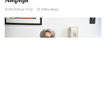
10.06.2026 во 17:30
3 Mins Read
На денешната собраниска седница на која се
расправаше за интерпелацијата на министерот
за земјоделство, шумарство и водостопанство