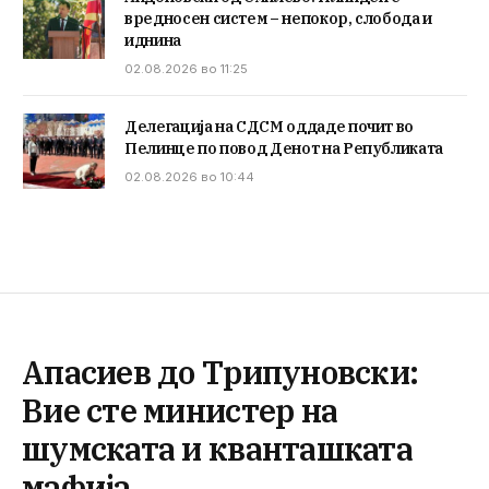
вредносен систем – непокор, слобода и
иднина
02.08.2026 во 11:25
Делегација на СДСМ оддаде почит во
Пелинце по повод Денот на Републиката
02.08.2026 во 10:44
Апасиев до Трипуновски:
Вие сте министер на
шумската и кванташката
мафија