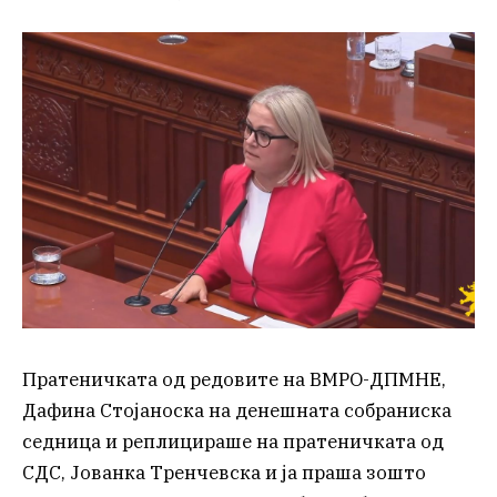
Пратеничката од редовите на ВМРО-ДПМНЕ,
Дафина Стојаноска на денешната собраниска
седница и реплицираше на пратеничката од
СДС, Јованка Тренчевска и ја праша зошто