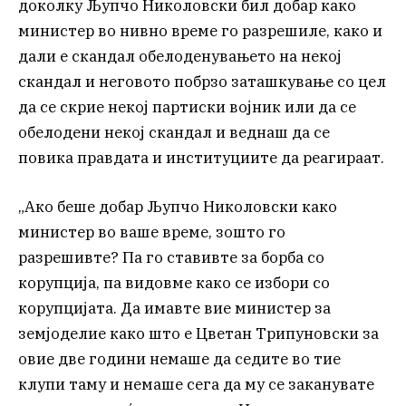
доколку Љупчо Николовски бил добар како
министер во нивно време го разрешиле, како и
дали е скандал обелоденувањето на некој
скандал и неговото побрзо заташкување со цел
да се скрие некој партиски војник или да се
обелодени некој скандал и веднаш да се
повика правдата и институциите да реагираат.
„Ако беше добар Љупчо Николовски како
министер во ваше време, зошто го
разрешивте? Па го ставивте за борба со
корупција, па видовме како се избори со
корупцијата. Да имавте вие министер за
земјоделие како што е Цветан Трипуновски за
овие две години немаше да седите во тие
клупи таму и немаше сега да му се заканувате