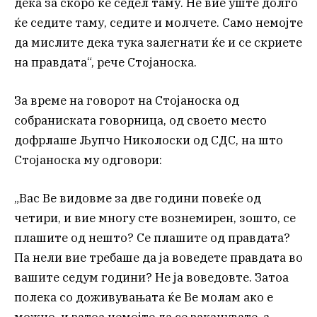
дека за скоро ќе седел таму. Не вие уште долго
ќе седите таму, седите и молчете. Само немојте
да мислите дека тука залегнати ќе и се скриете
на правдата“, рече Стојаноска.
За време на говорот на Стојаноска од
собраниската говорница, од своето место
дофрлаше Љупчо Николоски од СДС, на што
Стојаноска му одговори:
„Вас Ве видовме за две години повеќе од
четири, и вие многу сте вознемирен, зошто, се
плашите од нешто? Се плашите од правдата?
Па нели вие требаше да ја воведете правдата во
вашите седум години? Не ја воведовте. Затоа
полека со доживувањата ќе Ве молам ако е