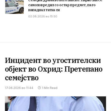
Семејна драма во неготинско: Пијан син се
самоповредил со остар предмет, па го
нападнал татка си
02.08.2026 во 15:50
Инцидент во угостителски
објект во Охрид: Претепано
семејство
17.06.2026 во 11:44
1 Min Read