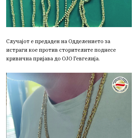
Случајот е предаден на Одделението за
истраги кое против сторителите поднесе
кривична пријава до ОЈО Гевгелија.