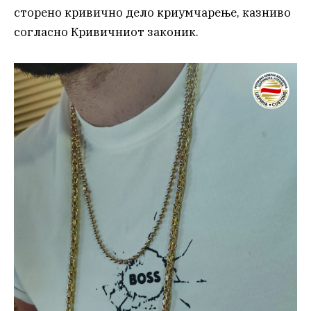
сторено кривично дело криумчарење, казниво
согласно Кривичниот законик.