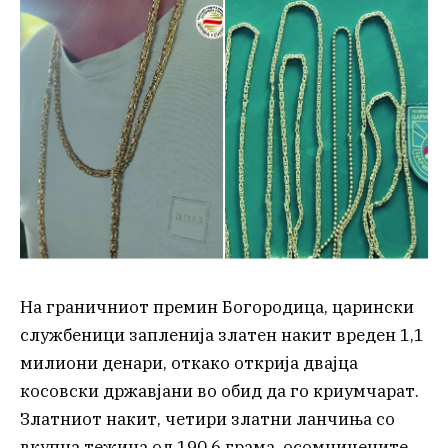
На граничниот премин Богородица, царински
службеници запленија златен накит вреден 1,1
милиони денари, откако открија двајца
косовски државјани во обид да го криумчарат.
Златниот накит, четири златни ланчиња со
вкупна тежина од 190,6 грама, осомничените