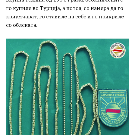
го купиле во Турција, а потоа, со намера да го
криумчарат, го ставиле на себе и го прикриле
со облеката.