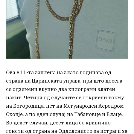
Ова е 11-та заплена на злато годинава од
страна на Царинската управа, при што досега
се одземени вкупно два килограми златен
накит. Четири од случаите се откриени токму
на Богородица, пет на Меѓународен Аеродром
Скопје, а по еден случај на Табановце и Блаце.
Во девет случаи, десет лица се кривично
гонети од страна на Одделението за истраги за