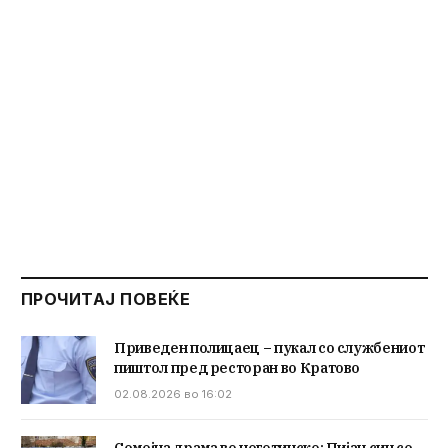
ПРОЧИТАЈ ПОВЕЌЕ
Приведен полицаец – пукал со службениот
пиштол пред ресторан во Кратово
02.08.2026 во 16:02