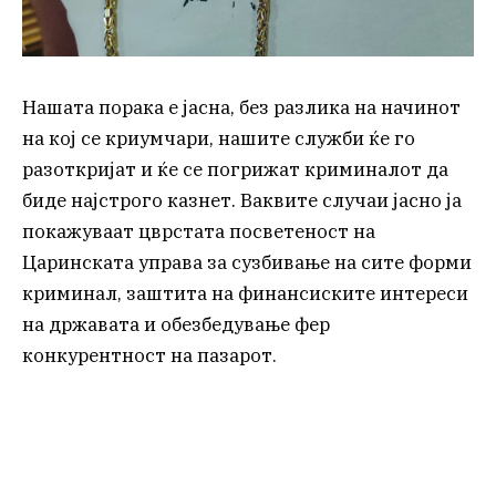
Нашата порака е јасна, без разлика на начинот
на кој се криумчари, нашите служби ќе го
разоткријат и ќе се погрижат криминалот да
биде најстрого казнет. Ваквите случаи јасно ја
покажуваат цврстата посветеност на
Царинската управа за сузбивање на сите форми
криминал, заштита на финансиските интереси
на државата и обезбедување фер
конкурентност на пазарот.