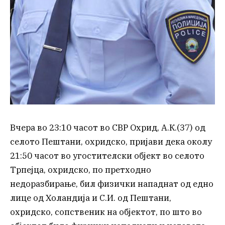
Вчера во 23:10 часот во СВР Охрид, А.К.(37) од
селото Пештани, охридско, пријави дека околу
21:50 часот во угостителски објект во селото
Трпејца, охридско, по претходно
недоразбирање, бил физички нападнат од едно
лице од Холандија и С.И. од Пештани,
охридско, сопственик на објектот, по што во