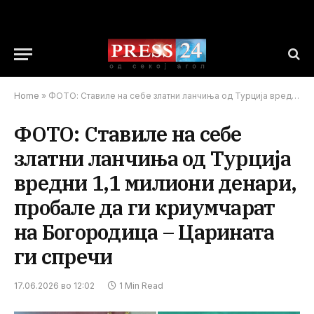
Home
»
ФОТО: Ставиле на себе златни ланчиња од Турција вредни 1,1 милиони денари, пробале да ги криумчарат на Богородица – Царината ги спречи
ФОТО: Ставиле на себе
златни ланчиња од Турција
вредни 1,1 милиони денари,
пробале да ги криумчарат
на Богородица – Царината
ги спречи
17.06.2026 во 12:02
1 Min Read