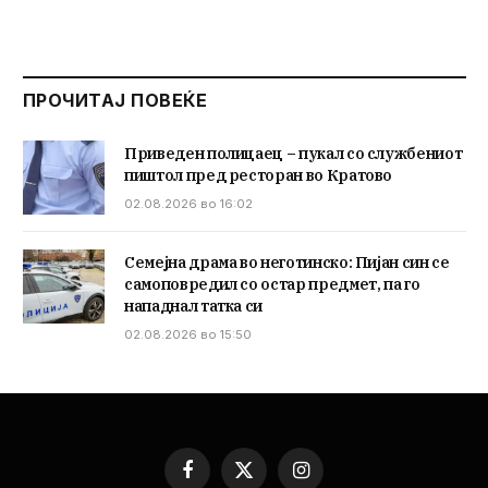
ПРОЧИТАЈ ПОВЕЌЕ
Приведен полицаец – пукал со службениот
пиштол пред ресторан во Кратово
02.08.2026 во 16:02
Семејна драма во неготинско: Пијан син се
самоповредил со остар предмет, па го
нападнал татка си
02.08.2026 во 15:50
Facebook
X
Instagram