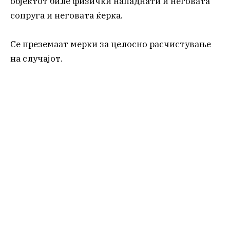
објектот биле физички нападнати и неговата
сопруга и неговата ќерка.
Се преземаат мерки за целосно расчистување
на случајот.