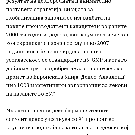
резултат на долгорочната и внимателно
поставена стратегија. Визијата за
глобализација започна со изградбата на
новите производствени капацитети во раните
2000-ти години, додека, пак, клучниот исчекор
кон европските пазари се случи во 2007
година, кога беше потврдена нашата
усогласеност со стандардите ЕУ-GMP и кога го
добивме првото одобрение за ставање лек во
промет во Европската Унија. Денес ’Алкалоид’
има 1008 маркетиншки авторизации за лекови
на пазарите во ЕУ.“
Мукаетов посочи дека фармацевтскиот
сегмент денес учествува со 91 процент во
вкупните продажби на компанијата, удел во кој