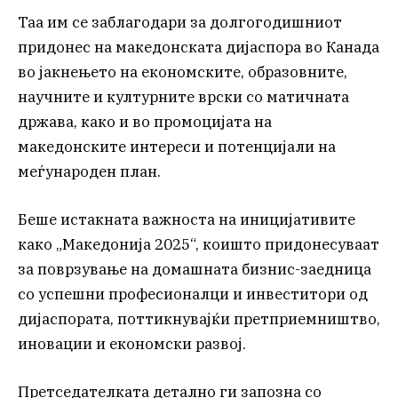
Таа им се заблагодари за долгогодишниот
придонес на македонската дијаспора во Канада
во јакнењето на економските, образовните,
научните и културните врски со матичната
држава, како и во промоцијата на
македонските интереси и потенцијали на
меѓународен план.
Беше истакната важноста на иницијативите
како „Македонија 2025“, коишто придонесуваат
за поврзување на домашната бизнис-заедница
со успешни професионалци и инвеститори од
дијаспората, поттикнувајќи претприемништво,
иновации и економски развој.
Претседателката детално ги запозна со