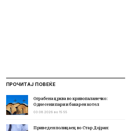
ПРОЧИТАЈ ПОВЕЌЕ
Ограбена црква во кривопаланечко:
Однесени пари и бакарен котел
03.08.2026 во 15:55
Приведен полицаец во Стар Дојран: