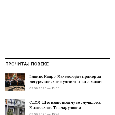
ПРОЧИТАЈ ПОВЕЌЕ
Гаши во Каиро: Македонија е пример за
меѓурелигиски и мултиетнички соживот
03.08.2026 во 15:06
СДСМ: Што навистина му се случило на
Мицкоски во Ташмаруништа
03.08.2026 во 10:42