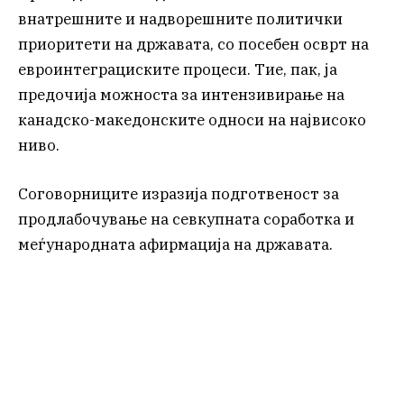
внатрешните и надворешните политички
приоритети на државата, со посебен осврт на
евроинтеграциските процеси. Тие, пак, ја
предочија можноста за интензивирање на
канадско-македонските односи на највисоко
ниво.
Соговорниците изразија подготвеност за
продлабочување на севкупната соработка и
меѓународната афирмација на државата.