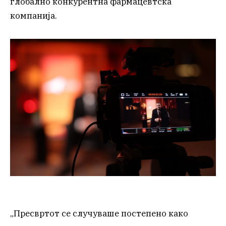
глобално конкурентна фармацевтска
компанија.
„Пресвртот се случуваше постепено како