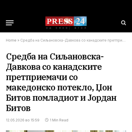
Home
»
Средба на Сиљановска-Давкова со канадските претприемачи со македонско потекло, Џон Битов помладиот и Јордан Битов
Средба на Сиљановска-
Давкова со канадските
претприемачи со
македонско потекло, Џон
Битов помладиот и Јордан
Битов
12.05.2026 во 15:59
1 Min Read