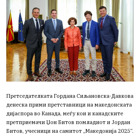
Претседателката Гордана Сиљановска-Давкова
денеска прими претставници на македонската
дијаспора во Канада, меѓу кои и канадските
претприемачи Џон Битов помладиот и Јордан
Битов, учесници на самитот „Македонија 2025“.