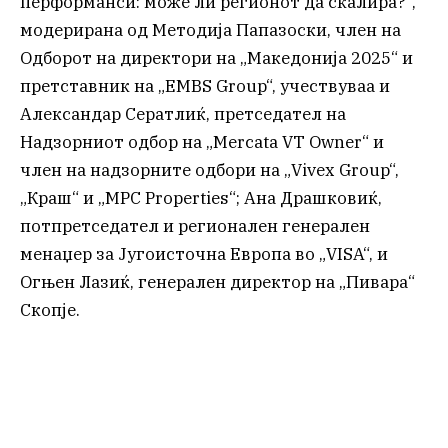
перформанси: може ли регионот да скалира?“,
модерирана од Методија Папазоски, член на
Одборот на директори на „Македонија 2025“ и
претставник на „EMBS Group“, учествуваа и
Александар Сератлиќ, претседател на
Надзорниот одбор на „Mercata VT Owner“ и
член на надзорните одбори на „Vivex Group“,
„Краш“ и „MPC Properties“; Ана Драшковиќ,
потпретседател и регионален генерален
менаџер за Југоисточна Европа во „VISA“, и
Огњен Лазиќ, генерален директор на „Пивара“
Скопје.