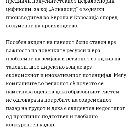
предничи полусинтетскиот цефалоспорин –
цефиксим, за кој „Алкалоид“ е водечки
производител во Европа и Евроазија според
волуменот на производство.
Посебен акцент на панелот беше ставен врз
важноста на човечките ресурси и врз
проблемот на земјава и регионот со одлив на
таленти, што директно влијае врз
економскиот и иновативниот потенцијал. Меѓу
компаниите во регионот сѐ почесто се
наметнува оцената дека образовниот систем
не одговара на потребите на современиот
пазар на трудот и дека е евидентен недостигот
од практично подготвен и глобално
конкурентен кадар.