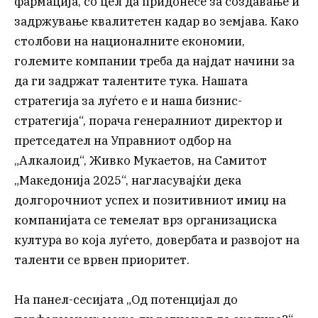
фармација, со цел да придонесе за создавање и
задржување квалитетен кадар во земјава. Како
столбови на националните економии,
големите компании треба да најдат начини за
да ги задржат талентите тука. Нашата
стратегија за луѓето е и наша бизнис-
стратегија“, порача генералниот директор и
претседател на Управниот одбор на
„Алкалоид“, Живко Мукаетов, на Самитот
„Македонија 2025“, нагласувајќи дека
долгорочниот успех и позитивниот имиџ на
компанијата се темелат врз организациска
култура во која луѓето, довербата и развојот на
таленти се врвен приоритет.
На панел-сесијата „Од потенцијал до