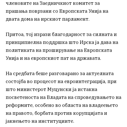
членовите на Заедничкиот комитет за
прашања поврзани со Европската Унија на
двата дома на ирскиот парламент.
Притоа, тој изрази благодарност за силната и
принципиелна поддршка што Ирска ја дава на
политиката на проширување на Европската
Унија и на европскиот пат на државата.
На средбата беше разговарано за актуелната
состојба во процесот на евроинтеграција, при
што министерот Муцунски ја истакна
посветеноста на Владата на спроведувањето на
реформите, особено во областа на владеењето
на правото, борбата против корупцијата и
јакнењето на институциите.