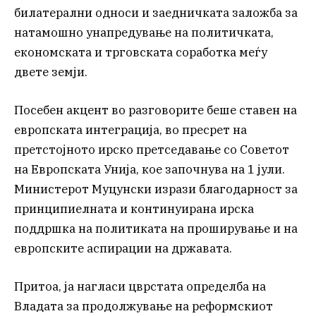
билатерални односи и заедничката заложба за
натамошно унапредување на политичката,
економската и трговската соработка меѓу
двете земји.
Посебен акцент во разговорите беше ставен на
европската интеграција, во пресрет на
претстојното ирско претседавање со Советот
на Европската Унија, кое започнува на 1 јули.
Министерот Муцунски изрази благодарност за
принципиелната и континуирана ирска
поддршка на политиката на проширување и на
европските аспирации на државата.
Притоа, ја нагласи цврстата определба на
Владата за продолжување на реформскиот