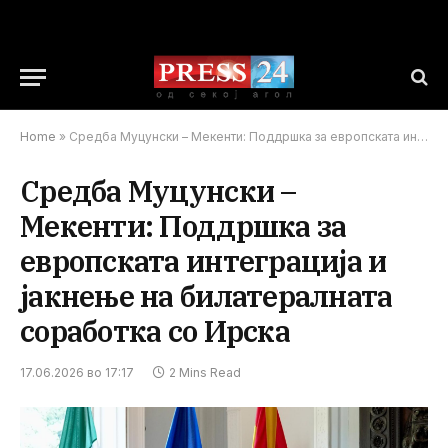
Home
»
Средба Муцунски – Мекенти: Поддршка за европската интеграција и јакнење на билатералната соработка со Ирска
Средба Муцунски –
Мекенти: Поддршка за
европската интеграција и
јакнење на билатералната
соработка со Ирска
17.06.2026 во 17:17
2 Mins Read