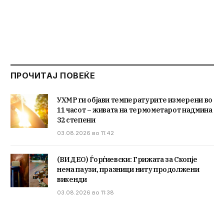
ПРОЧИТАЈ ПОВЕЌЕ
УХМР ги објави температурите измерени во
11 часот – живата на термометарот надмина
32 степени
03.08.2026 во 11:42
(ВИДЕО) Ѓорѓиевски: Грижата за Скопје
нема паузи, празници ниту продолжени
викенди
03.08.2026 во 11:38