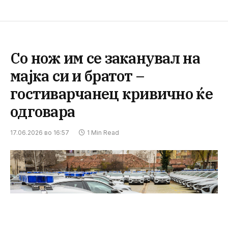
Со нож им се заканувал на
мајка си и братот –
гостиварчанец кривично ќе
одговара
17.06.2026 во 16:57
1 Min Read