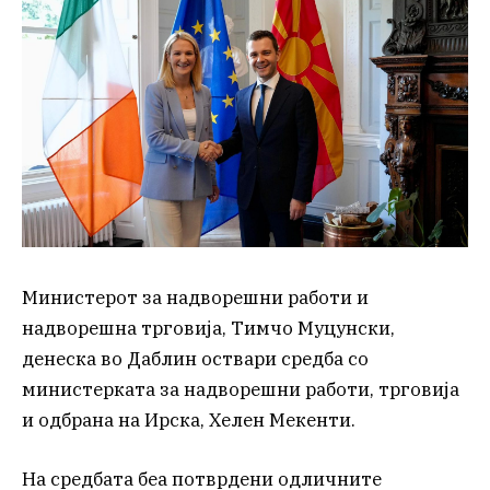
Министерот за надворешни работи и
надворешна трговија, Тимчо Муцунски,
денеска во Даблин оствари средба со
министерката за надворешни работи, трговија
и одбрана на Ирска, Хелен Мекенти.
На средбата беа потврдени одличните