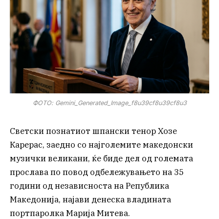
ФОТО: Gemini_Generated_Image_f8u39cf8u39cf8u3
Светски познатиот шпански тенор Хозе
Карерас, заедно со најголемите македонски
музички великани, ќе биде дел од големата
прослава по повод одбележувањето на 35
години од независноста на Република
Македонија, најави денеска владината
портпаролка Марија Митева.