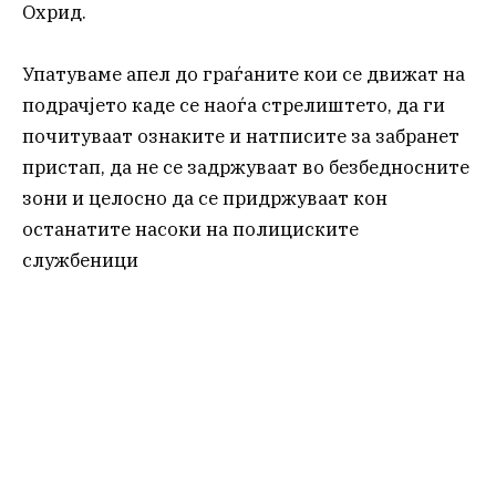
Охрид.
Упатуваме апел до граѓаните кои се движат на
подрачјето каде се наоѓа стрелиштето, да ги
почитуваат ознаките и натписите за забранет
пристап, да не се задржуваат во безбедносните
зони и целосно да се придржуваат кон
останатите насоки на полициските
службеници