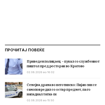
ПРОЧИТАЈ ПОВЕЌЕ
Приведен полицаец – пукал со службениот
пиштол пред ресторан во Кратово
02.08.2026 во 16:02
Семејна драма во неготинско: Пијан син се
самоповредил со остар предмет, па го
нападнал татка си
02.08.2026 во 15:50