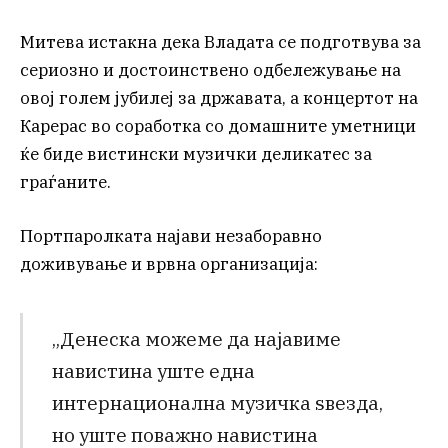
Митева истакна дека Владата се подготвува за
сериозно и достоинствено одбележување на
овој голем јубилеј за државата, а концертот на
Карерас во соработка со домашните уметници
ќе биде вистински музички деликатес за
граѓаните.
Портпаролката најави незаборавно
доживување и врвна организација:
„Денеска можеме да најавиме
навистина уште една
интернационална музичка ѕвезда,
но уште поважно навистина