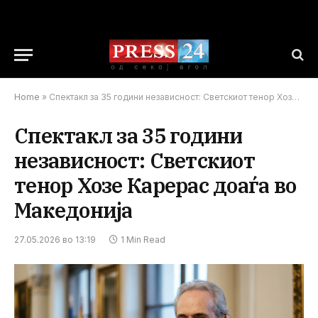
Home
»
Спектакл за 35 години независност: Светскиот тенор Хозе Карерас доаѓа во Македонија
Спектакл за 35 години
независност: Светскиот
тенор Хозе Карерас доаѓа во
Македонија
27.05.2026 во 13:19
1 Min Read