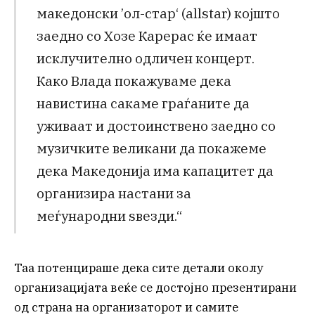
македонски ’ол-стар‘ (allstar) којшто
заедно со Хозе Карерас ќе имаат
исклучително одличен концерт.
Како Влада покажуваме дека
навистина сакаме граѓаните да
уживаат и достоинствено заедно со
музичките великани да покажеме
дека Македонија има капацитет да
организира настани за
меѓународни ѕвезди.“
Таа потенцираше дека сите детали околу
организацијата веќе се достојно презентирани
од страна на организаторот и самите