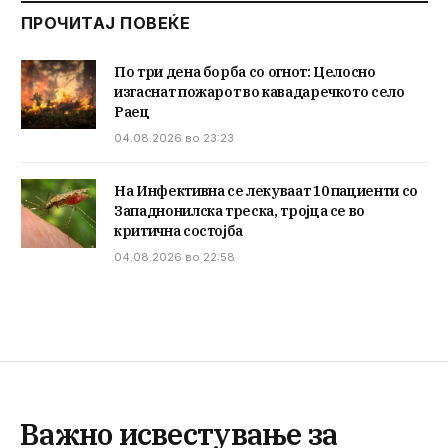
ПРОЧИТАЈ ПОВЕЌЕ
По три дена борба со огнот: Целосно
изгаснат пожарот во кавадаречкото село
Раец
04.08.2026 во 23:23
На Инфективна се лекуваат 10 пациенти со
Западнонилска треска, тројца се во
критична состојба
04.08.2026 во 22:58
Важно исвестување за