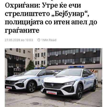
Охриѓани: Утре ќе ечи
стрелиштето „Бејбунар“,
полицијата со итен апел до
граѓаните
27.05.2026 во 13:03
1 Min Read