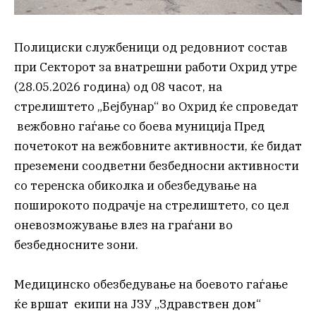
Полициски службеници од редовниот состав
при Секторот за внатрешни работи Охрид утре
(28.05.2026 година) од 08 часот, на
стрелиштето „Бејбунар“ во Охрид ќе спроведат
вежбовно гаѓање со боева муниција Пред
почетокот на вежбовните активности, ќе бидат
преземени соодветни безбедносни активности
со теренска обиколка и обезбедување на
поширокото подрачје на стрелиштето, со цел
оневозможување влез на граѓани во
безбедносните зони.
Медицинско обезбедување на боевото гаѓање
ќе вршат екипи на ЈЗУ „Здравствен дом“