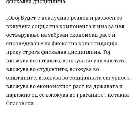
фискална дисциплина.
„Овој Буџет е исклучиво реален и развоен со
вклучена социјална компонента и има за цел
остварување на забрзан економски раст и
спроведување на фискална консолидација
преку строга фискална дисциплина. Тој
вложува во патишта, вложува во училиштата,
вложува во студентите, вложува во
општините, вложува во социјалната сигурност,
вложува во економскиот раст на државата и
најважно од се вложува во граѓаните“, истакна
Спасовски.