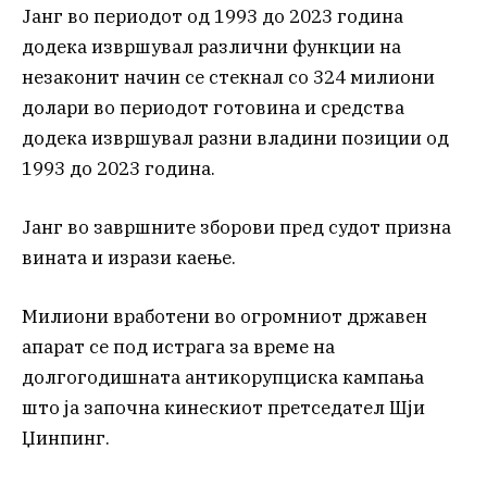
Јанг во периодот од 1993 до 2023 година
додека извршувал различни функции на
незаконит начин се стекнал со 324 милиони
долари во периодот готовина и средства
додека извршувал разни владини позиции од
1993 до 2023 година.
Јанг во завршните зборови пред судот призна
вината и изрази каење.
Милиони вработени во огромниот државен
апарат се под истрага за време на
долгогодишната антикорупциска кампања
што ја започна кинескиот претседател Шји
Џинпинг.