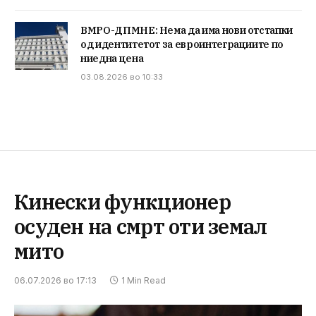
ВМРО-ДПМНЕ: Нема да има нови отстапки
од идентитетот за евроинтеграциите по
ниедна цена
03.08.2026 во 10:33
Кинески функционер
осуден на смрт оти земал
мито
06.07.2026 во 17:13
1 Min Read