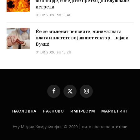
во Загорје, соседите претходно слушнале
истрели
01.08.2026 во 13:40
Ќе се зголемат пензиите, минималната
плата и платите во јавниот сектор – најави
Вучиќ
01.08.2026 во 13:29
Facebook
X
Instagram
(Twitter)
НАСЛОВНА
НАЈНОВО
ИМПРЕСУМ
МАРКЕТИНГ
Њу Медиа Комјуникејшн © 2010 | сите права заштитени