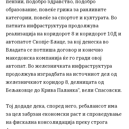
пензии, подобро здравство, подобро
образование, повеќе грижа за ранливите
категории, повеќе за спортот и културата. Во
патната инфраструктура продолжува
реализација на коридорот 8 и коридорот 10Д и
автопатот Скопје-Блаце, за кој денеска во
Владата се потпиша договор и конечно
македонска компанија ќе го гради овој
автопат. Во железничката инфраструктура
продолжува изградбата на источниот дел од
железничкиот коридор 8, делницата од
Бељаковце до Крива Паланка“, вели Спасовски.
Тој додаде дека, според него, ребалансот има
за цел забрзан економски раст и спроведување
на фискална консолидација преку строга