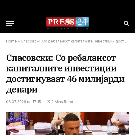
Home
»
Спасовски: Со ребалансот капиталните инвестиции достигнуваат 46 милијарди денари
Спасовски: Со ребалансот
капиталните инвестиции
достигнуваат 46 милијарди
денари
06.07.2026 во 17:15
2 Mins Read