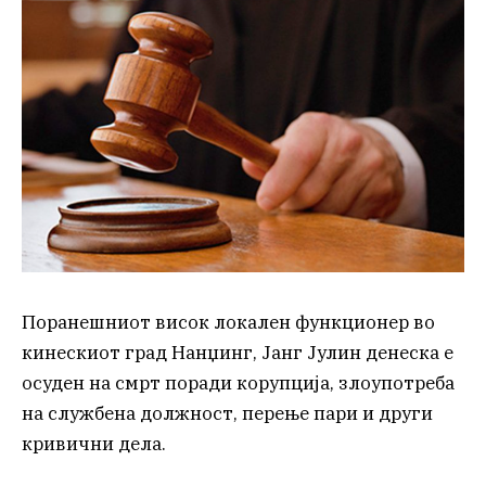
Поранешниот висок локален функционер во
кинескиот град Нанџинг, Јанг Јулин денеска е
осуден на смрт поради корупција, злоупотреба
на службена должност, перење пари и други
кривични дела.