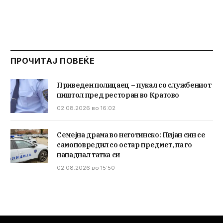
ПРОЧИТАЈ ПОВЕЌЕ
Приведен полицаец – пукал со службениот
пиштол пред ресторан во Кратово
02.08.2026 во 16:02
Семејна драма во неготинско: Пијан син се
самоповредил со остар предмет, па го
нападнал татка си
02.08.2026 во 15:50