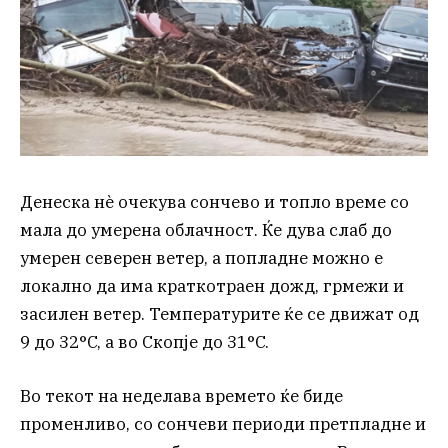
Денеска нѐ очекува сончево и топло време со
мала до умерена облачност. Ќе дува слаб до
умерен северен ветер, а попладне можно е
локално да има краткотраен дожд, грмежи и
засилен ветер. Температурите ќе се движат од
9 до 32°C, а во Скопје до 31°C.
Во текот на неделава времето ќе биде
променливо, со сончеви периоди претпладне и