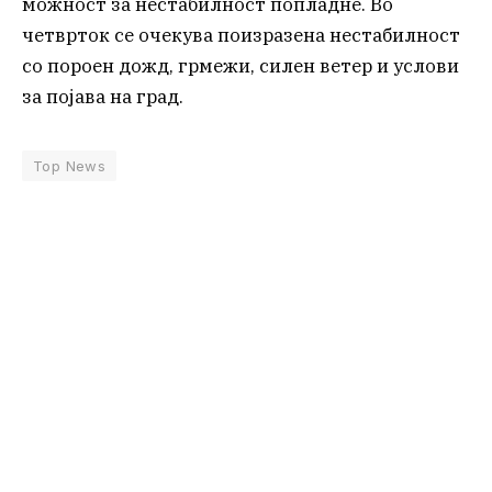
можност за нестабилност попладне. Во
четврток се очекува поизразена нестабилност
со пороен дожд, грмежи, силен ветер и услови
за појава на град.
Top News