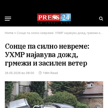
Home
»
Сонце па силно невреме: УХМР најавува дожд, грмежи и засилен ветер
Сонце па силно невреме:
УХМР најавува дожд,
грмежи и засилен ветер
26.05.2026 во 08:00
1 Min Read