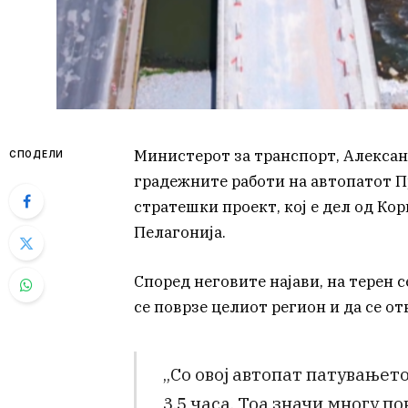
Министерот за транспорт, Алекса
СПОДЕЛИ
градежните работи на автопатот Пр
стратешки проект, кој е дел од Ко
Пелагонија.
Според неговите најави, на терен 
се поврзе целиот регион и да се о
„Со овој автопат патувањето
3,5 часа. Тоа значи многу по