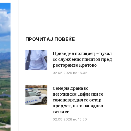
ПРОЧИТАЈ ПОВЕЌЕ
Приведен полицаец – пукал
со службениот пиштол пред
ресторан во Кратово
02.08.2026 во 16:02
Семејна драма во
неготинско: Пијан син се
самоповредил со остар
предмет, па го нападнал
татка си
02.08.2026 во 15:50