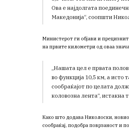
Ова е најдолгата поединечн
Македонија“, соопшти Нико
Министерот ги објави и прецизнит
на првите километри од оваа знача
„Нашата цел е првата полов
во функција 10,5 км, а исто 
сообраќајот по целата должи
коловозна лента“, истакна то
Како што додава Николоски, новио
сообраќај, подобра поврзаност и 