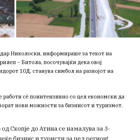
ндар Николоски, информираше за текот на
илеп – Битола, посочувајќи дека овој
ридорот 10Д, станува симбол на развојот на
се работи сè поинтензивно со цел економски да
творат нови можности за бизнисот и туризмот.
 од Скопје до Атина се намалува за 3-
веќе бизнис и туристи за цел регион!