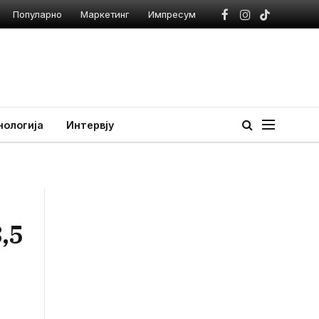
Популарно
Маркетинг
Импресум
Facebook
Instagram
TikTok
нологија
Интервју
,5