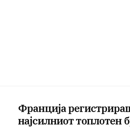
Франција регистрираш
најсилниот топлотен б