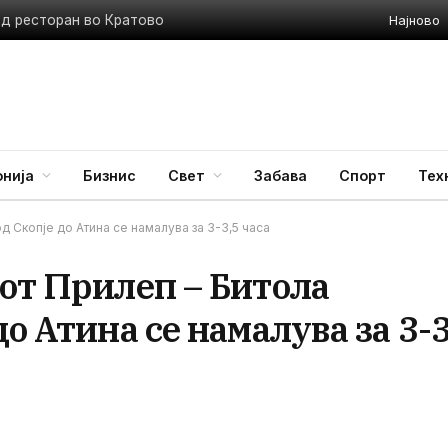
Најново
ед ресторан во Кратово
нија
Бизнис
Свет
Забава
Спорт
Тех
д Скопје до Атина се намалува за 3-3,5 часа
от Прилеп – Битола
о Атина се намалува за 3-3