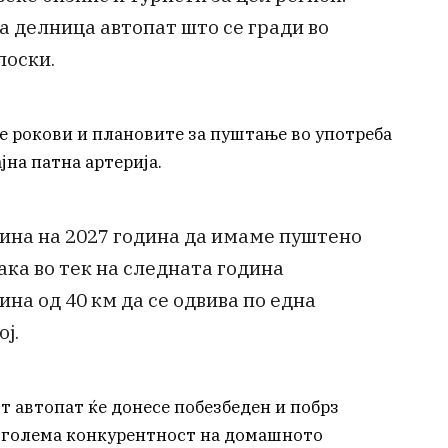
а делница автопат што се гради во
лоски.
е рокови и плановите за пуштање во употреба
јна патна артерија.
ина на 2027 година да имаме пуштено
така во тек на следната година
на од 40 км да се одвива по една
ј.
т автопат ќе донесе побезбеден и побрз
поголема конкурентност на домашното