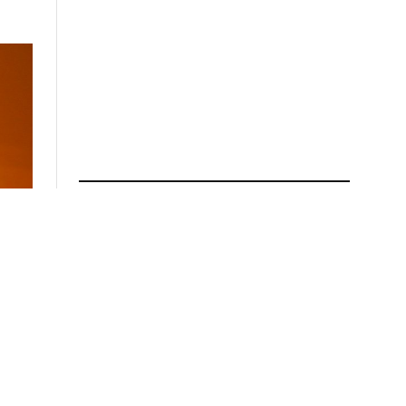
ПРОЧИТАЈ ПОВЕЌЕ
Татко и две деца загинаа во
пожар во куќа во Загорје,
соседите претходно
слушнале истрели
01.08.2026 во 13:40
Ќе се зголемат пензиите,
минималната плата и