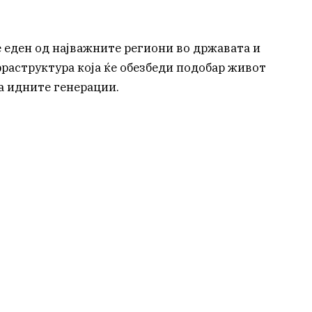
е еден од најважните региони во државата и
раструктура која ќе обезбеди подобар живот
а идните генерации.