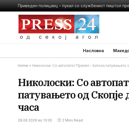
Приведен полицаец – пукал со службениот пиштол пр
Насловна
Македо
Home
»
Николоски: Со автопатот Прилеп – Битола патувањето о
Николоски: Со автопат
патувањето од Скопје д
часа
28.06.2026 во 13:05
2 Mins Read