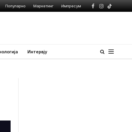
Популарно
Маркетинг
Импресум
Facebook
Instagram
TikTok
нологија
Интервју