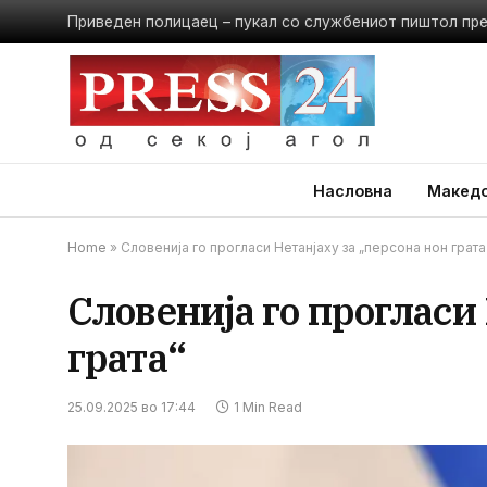
Приведен полицаец – пукал со службениот пиштол пр
Насловна
Македо
Home
»
Словенија го прогласи Нетанјаху за „персона нон грата
Словенија го прогласи
грата“
25.09.2025 во 17:44
1 Min Read