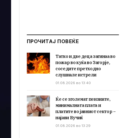
ПРОЧИТАЈ ПОВЕЌЕ
Татко и две деца загинаа во
пожар во куќа во Загорје,
соседите претходно
слушнале истрели
01.08.2026 во 13:40
Ќе се зголемат пензиите,
минималната плата и
платите во јавниот сектор –
најави Вучиќ
01.08.2026 во 13:29