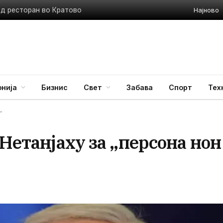
Најново
ед ресторан во Кратово
нија
Бизнис
Свет
Забава
Спорт
Тех
“
 Нетанјаху за „персона нон