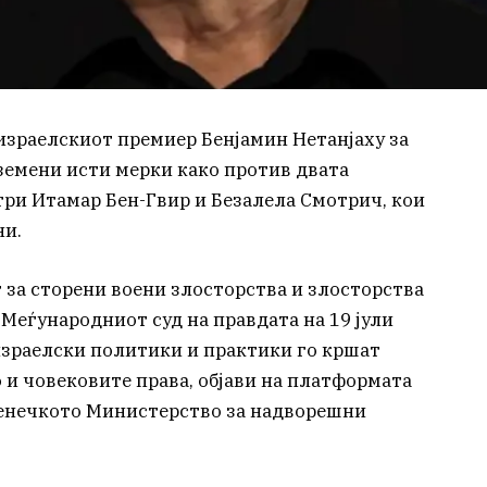
 израелскиот премиер Бенјамин Нетанјаху за
еземени исти мерки како против двата
ри Итамар Бен-Гвир и Безалела Смотрич, кои
ни.
ет за сторени воени злосторства и злосторства
Меѓународниот суд на правдата на 19 јули
израелски политики и практики го кршат
и човековите права, објави на платформата
венечкото Министерство за надворешни