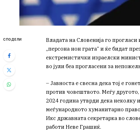
Владата на Словенија го прогласи
СПОДЕЛИ
„персона нон грата“ и ќе бидат пр
екстремистички израелски минист
во јули беа прогласени за непожел
– Јавноста е свесна дека тој е гон
против човештвото. Меѓу другото, 
2024 година утврди дека неколку 
меѓународното хуманитарно право 
Икс државната секретарка во сло
работи Неве Грашиќ.