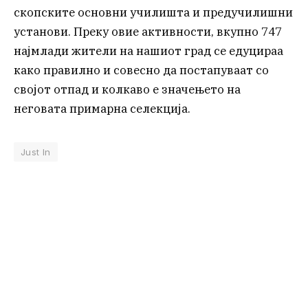
скопските основни училишта и предучилишни
установи. Преку овие активности, вкупно 747
најмлади жители на нашиот град се едуцираа
како правилно и совесно да постапуваат со
својот отпад и колкаво е значењето на
неговата примарна селекција.
Just In