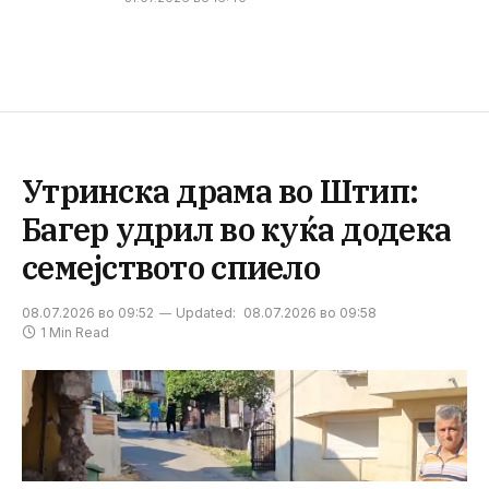
Утринска драма во Штип:
Багер удрил во куќа додека
семејството спиело
08.07.2026 во 09:52
Updated:
08.07.2026 во 09:58
1 Min Read