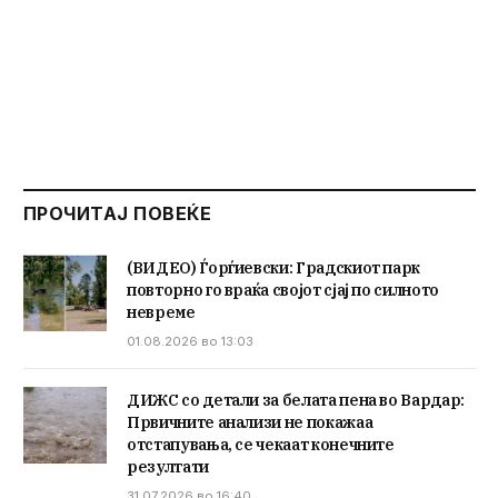
ПРОЧИТАЈ ПОВЕЌЕ
(ВИДЕО) Ѓорѓиевски: Градскиот парк
повторно го враќа својот сјај по силното
невреме
01.08.2026 во 13:03
ДИЖС со детали за белата пена во Вардар:
Првичните анализи не покажаа
отстапувања, се чекаат конечните
резултати
31.07.2026 во 16:40