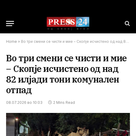
Home
»
Во три смени се чисти и мие – Скопје исчистено од над 82 илјади тони комунален отпад
Во три смени се чисти и мие
– Скопје исчистено од над
82 илјади тони комунален
отпад
08.07.2026 во 10:03
2 Mins Read