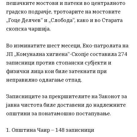
пешачките мостови и патеки во централното
градско подрачје, тротоарите на мостовите
„Гоце Делчев“ и „Слобода“, како и во Старата
скопска чаршија.
Во изминатите шест месеци, Еко-патролата на
ЈП „Комунална хигиена“-Скопје составила 274
записници против стопански субјекти и
физички лица кои биле затекнати при
неправилно одлагање отпад.
Записниците за прекршителите на Законот за
јавна чистота биле доставени до надлежните
општини за понатамошно постапување.
1. Општина Чаир – 148 записници