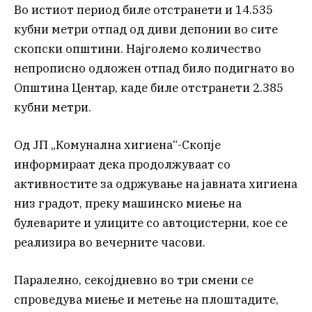
Во истиот период биле отстранети и 14.535
кубни метри отпад од диви депонии во сите
скопски општини. Најголемо количество
непрописно одложен отпад било подигнато во
Општина Центар, каде биле отстранети 2.385
кубни метри.
Од ЈП „Комунална хигиена“-Скопје
информираат дека продолжуваат со
активностите за одржување на јавната хигиена
низ градот, преку машинско миење на
булеварите и улиците со автоцистерни, кое се
реализира во вечерните часови.
Паралелно, секојдневно во три смени се
спроведува миење и метење на плоштадите,