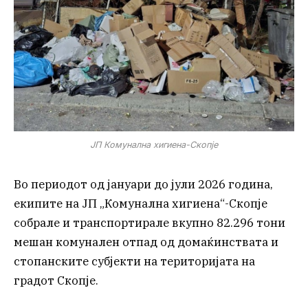
ЈП Комунална хигиена-Скопје
Во периодот од јануари до јули 2026 година,
екипите на ЈП „Комунална хигиена“-Скопје
собрале и транспортирале вкупно 82.296 тони
мешан комунален отпад од домаќинствата и
стопанските субјекти на територијата на
градот Скопје.