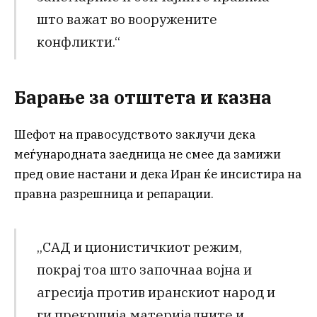
што важат во вооружените
конфликти.“
Барање за отштета и казна
Шефот на правосудството заклучи дека
меѓународната заедница не смее да замижи
пред овие настани и дека Иран ќе инсистира на
правна разрешница и репарации.
„САД и ционистичкиот режим,
покрај тоа што започнаа војна и
агресија против иранскиот народ и
ги прекршија материјалните и