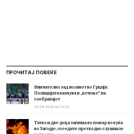
ПРОЧИТАЈ ПОВЕЌЕ
Внимателно зад воланот во Грција:
Полицијата казнува и „кочење“ на
сообраќајот
03.08.2026 во 13:24
Татко и две деца загинаа во пожар во куќа
во Загорје, соседите претходно слушнале