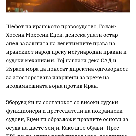
Шефот на иранското правосудство, Голам-
Хосеин Мохсени Еџеи, денеска упати остар
апел за заштита на легитимните права на
иранскиот народ преку меѓународни правни и
судски механизми. Тој нагласи дека САД и
Израел мора да понесат директна одговорност
за злосторствата извршени за време на
неодамнешната војна против Иран.
Зборувајќи на состанокот со високи судски
функционери и претседатели на покраински
судови, Еџеи ги образложи правните основи за
осуда на двете земји. Како што објави „Прес