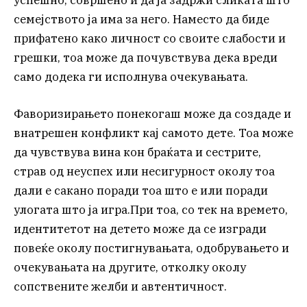
семејството ја има за него. Наместо да биде
прифатено како личност со своите слабости и
грешки, тоа може да почувствува дека вреди
само додека ги исполнува очекувањата.
Фаворизирањето понекогаш може да создаде и
внатрешен конфликт кај самото дете. Тоа може
да чувствува вина кон браќата и сестрите,
страв од неуспех или несигурност околу тоа
дали е сакано поради тоа што е или поради
улогата што ја игра.При тоа, со тек на времето,
идентитетот на детето може да се изгради
повеќе околу постигнувањата, одобрувањето и
очекувањата на другите, отколку околу
сопствените желби и автентичност.