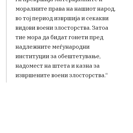
моралните права на нашиот народ,
во тој период извршија и секакви
видови воени злосторства. Затоа
тие мора да бидат гонети пред
надлежните меѓународни
институции за обештетување,
надомест на штета и казна за
извршените воени злосторства.“