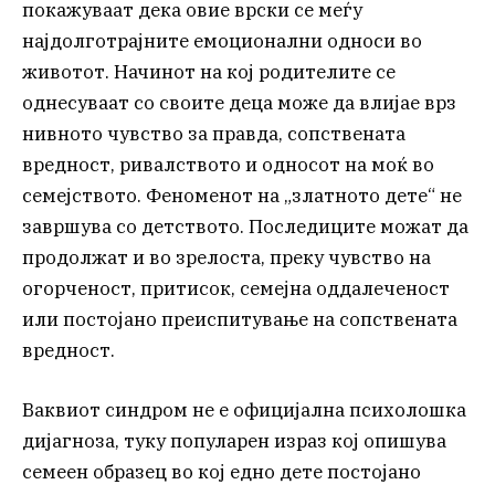
покажуваат дека овие врски се меѓу
најдолготрајните емоционални односи во
животот. Начинот на кој родителите се
однесуваат со своите деца може да влијае врз
нивното чувство за правда, сопствената
вредност, ривалството и односот на моќ во
семејството. Феноменот на „златното дете“ не
завршува со детството. Последиците можат да
продолжат и во зрелоста, преку чувство на
огорченост, притисок, семејна оддалеченост
или постојано преиспитување на сопствената
вредност.
Ваквиот синдром не е официјална психолошка
дијагноза, туку популарен израз кој опишува
семеен образец во кој едно дете постојано