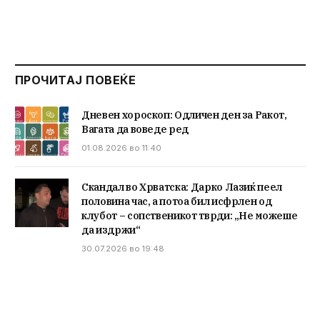
ПРОЧИТАЈ ПОВЕЌЕ
Дневен хороскоп: Одличен ден за Ракот,
Вагата да воведе ред
01.08.2026 во 11:40
Скандал во Хрватска: Дарко Лазиќ пеел
половина час, а потоа бил исфрлен од
клубот – сопственикот тврди: „Не можеше
да издржи“
30.07.2026 во 19:48