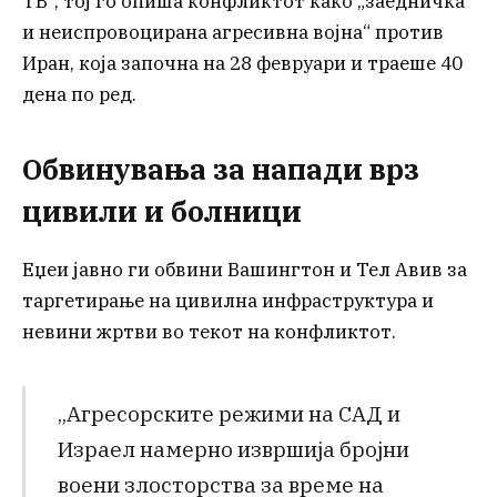
ТВ“, тој го опиша конфликтот како „заедничка
и неиспровоцирана агресивна војна“ против
Иран, која започна на 28 февруари и траеше 40
дена по ред.
Обвинувања за напади врз
цивили и болници
Еџеи јавно ги обвини Вашингтон и Тел Авив за
таргетирање на цивилна инфраструктура и
невини жртви во текот на конфликтот.
„Агресорските режими на САД и
Израел намерно извршија бројни
воени злосторства за време на