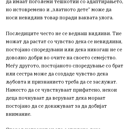
да имаат поголеми тешкотии со адаптирањето,
но истовремено и „златното дете“ може да
носи невидлив товар поради ваквата улога.
Последиците често не се веднаш видливи. Тие
можат да растат со чувство дека се невидливи,
постојано споредувани или дека никогаш не се
доволно добри во очите на своето семејство.
Меѓу другото, постојаното споредување со брат
или сестра може да создаде чувство дека
љубовта и признанието треба да се заслужат.
Наместо да се чувствуваат прифатено, некои
деца почнуваат да веруваат дека мораат
постојано да се докажуваат за да добијат
внимание.