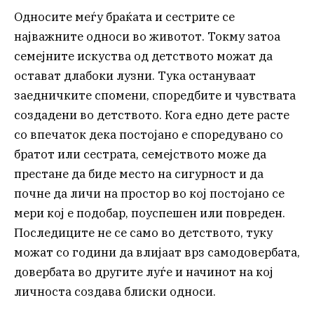
Односите меѓу браќата и сестрите се
најважните односи во животот. Токму затоа
семејните искуства од детството можат да
остават длабоки лузни. Тука остануваат
заедничките спомени, споредбите и чувствата
создадени во детството. Кога едно дете расте
со впечаток дека постојано е споредувано со
братот или сестрата, семејството може да
престане да биде место на сигурност и да
почне да личи на простор во кој постојано се
мери кој е подобар, поуспешен или повреден.
Последиците не се само во детството, туку
можат со години да влијаат врз самодовербата,
довербата во другите луѓе и начинот на кој
личноста создава блиски односи.