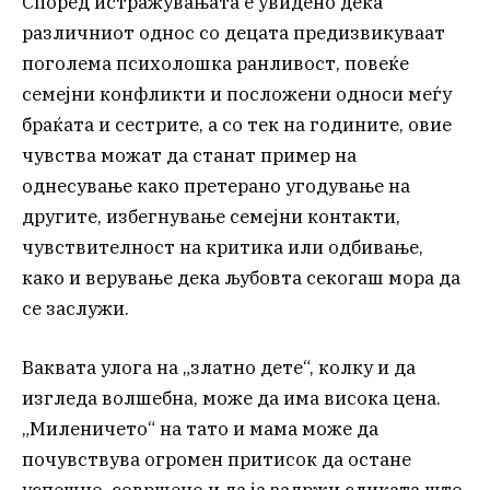
Според истражувањата е увидено дека
различниот однос со децата предизвикуваат
поголема психолошка ранливост, повеќе
семејни конфликти и посложени односи меѓу
браќата и сестрите, а со тек на годините, овие
чувства можат да станат пример на
однесување како претерано угодување на
другите, избегнување семејни контакти,
чувствителност на критика или одбивање,
како и верување дека љубовта секогаш мора да
се заслужи.
Ваквата улога на „златно дете“, колку и да
изгледа волшебна, може да има висока цена.
„Миленичето“ на тато и мама може да
почувствува огромен притисок да остане
успешно, совршено и да ја задржи сликата што