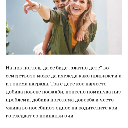
На прв поглед, да се биде „златно дете“ во
семејството може да изгледа како привилегија
и голема награда. Тоа е дете кое најчесто
добива повеќе пофалби, полесно поминува низ
проблеми, добива поголема доверба и често
ужива во посебниот однос на родителите кои
го гледаат со поинакви очи.