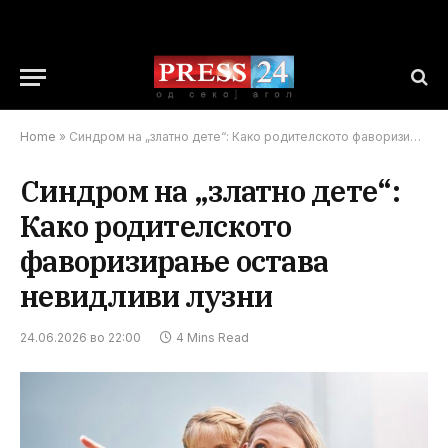
Home
»
Синдром на „златно дете“: Како родителското фаворизирање остава невидливи лузни
Синдром на „златно дете“:
Како родителското
фаворизирање остава
невидливи лузни
24.06.2026 во 22:00
4 Mins Read