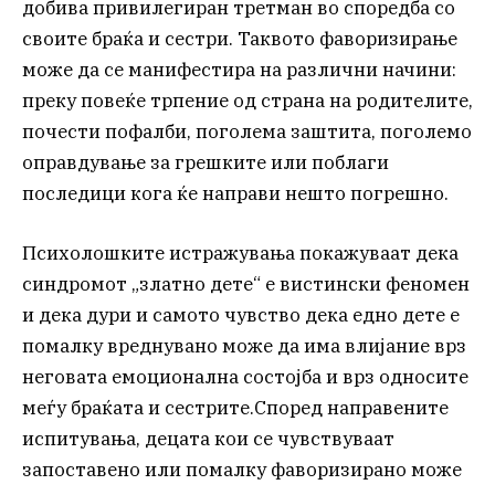
добива привилегиран третман во споредба со
своите браќа и сестри. Таквото фаворизирање
може да се манифестира на различни начини:
преку повеќе трпение од страна на родителите,
почести пофалби, поголема заштита, поголемо
оправдување за грешките или поблаги
последици кога ќе направи нешто погрешно.
Психолошките истражувања покажуваат дека
синдромот „златно дете“ е вистински феномен
и дека дури и самото чувство дека едно дете е
помалку вреднувано може да има влијание врз
неговата емоционална состојба и врз односите
меѓу браќата и сестрите.Според направените
испитувања, децата кои се чувствуваат
запоставено или помалку фаворизирано може