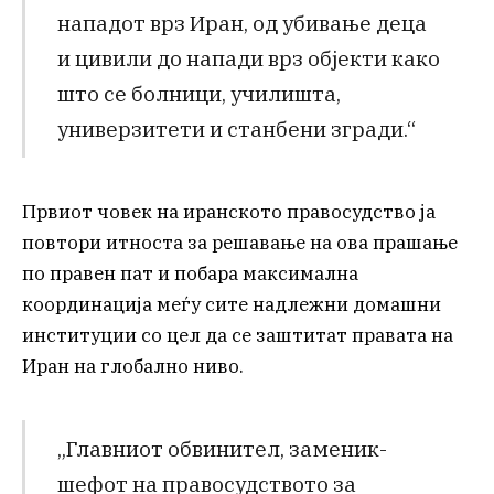
нападот врз Иран, од убивање деца
и цивили до напади врз објекти како
што се болници, училишта,
универзитети и станбени згради.“
Првиот човек на иранското правосудство ја
повтори итноста за решавање на ова прашање
по правен пат и побара максимална
координација меѓу сите надлежни домашни
институции со цел да се заштитат правата на
Иран на глобално ниво.
„Главниот обвинител, заменик-
шефот на правосудството за