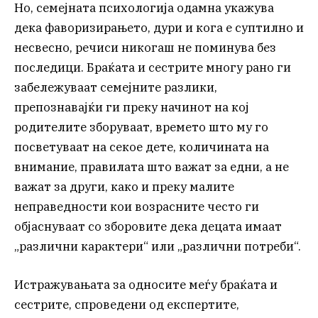
Но, семејната психологија одамна укажува
дека фаворизирањето, дури и кога е суптилно и
несвесно, речиси никогаш не поминува без
последици. Браќата и сестрите многу рано ги
забележуваат семејните разлики,
препознавајќи ги преку начинот на кој
родителите зборуваат, времето што му го
посветуваат на секое дете, количината на
внимание, правилата што важат за едни, а не
важат за други, како и преку малите
неправедности кои возрасните често ги
објаснуваат со зборовите дека децата имаат
„различни карактери“ или „различни потреби“.
Истражувањата за односите меѓу браќата и
сестрите, спроведени од експертите,