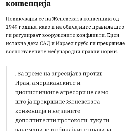
конвенција
Повикувајќи се на Женевската конвенција од
1949 година, како и на обичајните правила што
ги регулираат вооружените конфликти, Еџеи
истакна дека САД и Израел грубо ги прекршиле
воспоставените меѓународни правни норми.
„За време на агресијата против
Иран, американските и
ционистичките агресори не само
што ја прекршиле Женевската
конвенција и нејзините
дополнителни протоколи, туку ги
занемариле и обичајните правила