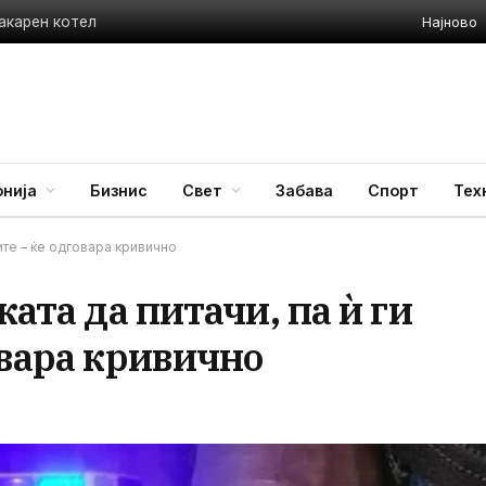
Најново
акарен котел
нија
Бизнис
Свет
Забава
Спорт
Тех
рите – ќе одговара кривично
ката да питачи, па ѝ ги
овара кривично