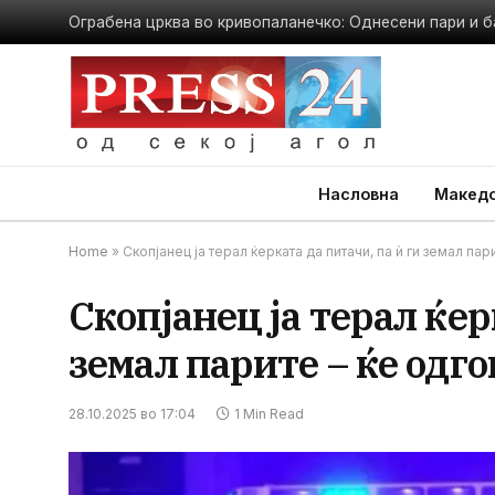
Ограбена црква во кривопаланечко: Однесени пари и б
Насловна
Македо
Home
»
Скопјанец ја терал ќерката да питачи, па ѝ ги земал па
Скопјанец ја терал ќер
земал парите – ќе одг
28.10.2025 во 17:04
1 Min Read