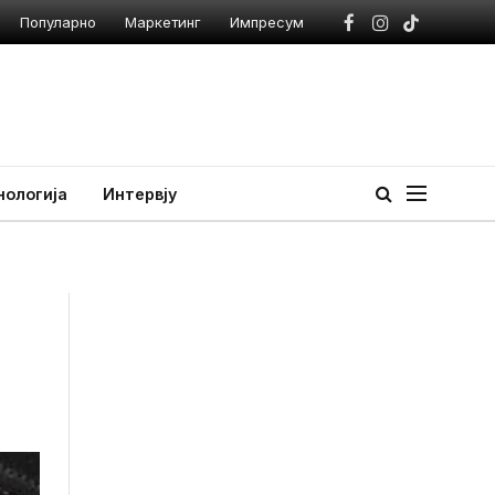
Популарно
Маркетинг
Импресум
Facebook
Instagram
TikTok
нологија
Интервју