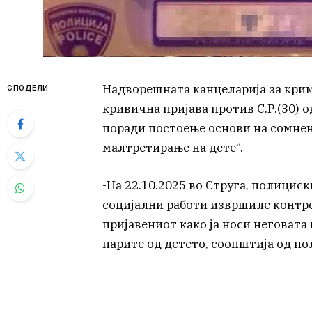
Надворешната канцеларија за кри
СПОДЕЛИ
кривична пријава против С.Р.(30) о
поради постоење основи на сомнен
малтретирање на дете“.
-На 22.10.2025 во Струга, полицис
социјални работи извршиле контро
пријавениот како ја носи неговата
парите од детето, соопштија од по