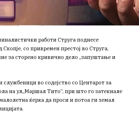
миналистички работи Струга поднесе
д Скопје, со привремен престој во Струга,
ие за сторено кривично дело „запуштање и
ки службеници во содејство со Центарот за
ла на ул„Маршал Тито“, при што го затекнале
 малолетна ќерка да проси и потоа ги земал
лицијата.