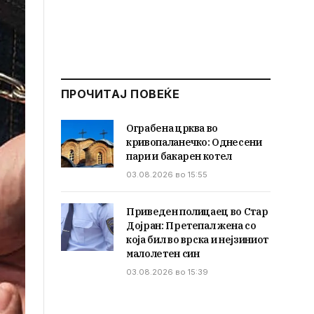
ПРОЧИТАЈ ПОВЕЌЕ
Ограбена црква во
кривопаланечко: Однесени
пари и бакарен котел
03.08.2026 во 15:55
Приведен полицаец во Стар
Дојран: Претепал жена со
која бил во врска и нејзиниот
малолетен син
03.08.2026 во 15:39