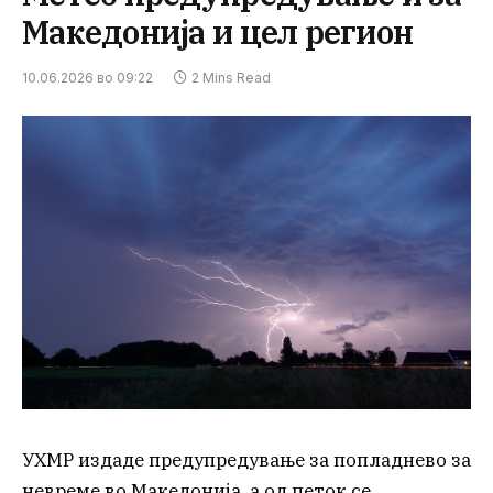
Македонија и цел регион
10.06.2026 во 09:22
2 Mins Read
УХМР издаде предупредување за попладнево за
невреме во Македонија, а од петок се