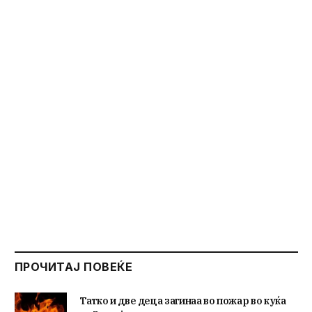
ПРОЧИТАЈ ПОВЕЌЕ
Татко и две деца загинаа во пожар во куќа