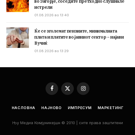
во Загорје, соседите претходно слушнале
истрели
01.08.2026 во 13:40
Ќе се зголемат пензиите, минималната
плата и платите во јавниот сектор – најави
Вучиќ
01.08.2026 во 13:29
Facebook
X
Instagram
(Twitter)
НАСЛОВНА
НАЈНОВО
ИМПРЕСУМ
МАРКЕТИНГ
Њу Медиа Комјуникејшн © 2010 | сите права заштитени