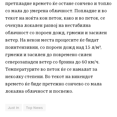
претпладне времето ќе остане сончево и топло
со мала до умерена облачност. Попладне и во
текот на ноќта кон петок, како и во петок, се
очекува локален развој на нестабилна
облачност со пороен дожд, грмежи и засилен
ветер. На некои места процесите ќе бидат
поинтензивни, со пороен дожд над 15 л/м²,
грмежи и засилен до повремено силен
северозападен ветер со брзина до 60 км/ч.
Температурите во петок ќе се намалат за
неколку степени. Во текот на викендот
времето ќе биде претежно сончево со мала
локална облачност и посвежо.
Just In
Top News