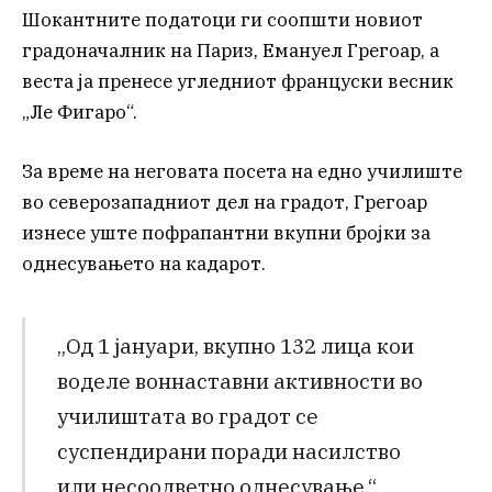
Шокантните податоци ги соопшти новиот
градоначалник на Париз, Емануел Грегоар, а
веста ја пренесе угледниот француски весник
„Ле Фигаро“.
За време на неговата посета на едно училиште
во северозападниот дел на градот, Грегоар
изнесе уште пофрапантни вкупни бројки за
однесувањето на кадарот.
„Од 1 јануари, вкупно 132 лица кои
воделе воннаставни активности во
училиштата во градот се
суспендирани поради насилство
или несоодветно однесување.“