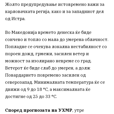
Жолто предупредување истовремено важи за
карловачката регија, како и за западниот дел
од Истра.
Во Македонија времето денеска ќе биде
сончево и топло со мала до умерена облачност.
Попладне се очекува локална нестабилност со
пороен дожд, грмежи, засилен ветер и
можност за изолирано невреме со град.
Ветерот ќе биде слаб до умерен, а долж
Повардарието повремено засилен од
северозапад. Минималната температура ќе се
движи од 9 до 18 °C, а максималната ќе
достигне од 25 до 33 °C.
Според прогнозата на УХМР
, утре