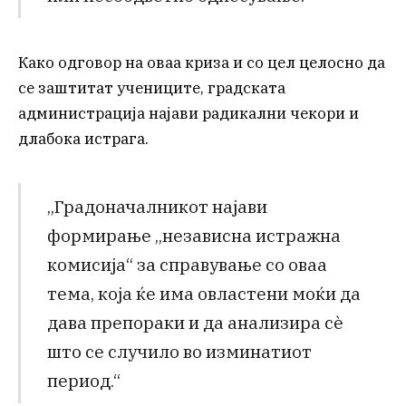
Како одговор на оваа криза и со цел целосно да
се заштитат учениците, градската
администрација најави радикални чекори и
длабока истрага.
„Градоначалникот најави
формирање „независна истражна
комисија“ за справување со оваа
тема, која ќе има овластени моќи да
дава препораки и да анализира сè
што се случило во изминатиот
период.“