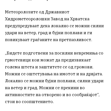
Метеоролозите од Државниот
Хидрометеоролошки Завод на Хрватска
предупредуваат дека локално се можни силни
удари на ветер, град и бујни поплави и ги
повикуваат граѓаните на претпазливост.
„Бидете подготвени за посилни невремиња со
грмотевици кои можат да предизвикаат
голема штета и заштитете се од громови.
Можни се оштетувања на имотот и на дрвјата.
Локално се можни бујни поплави, силни удари
на ветер и град. Можни се прекини во
активностите на отворено и во сообраќајот“,
стои во соопштението.