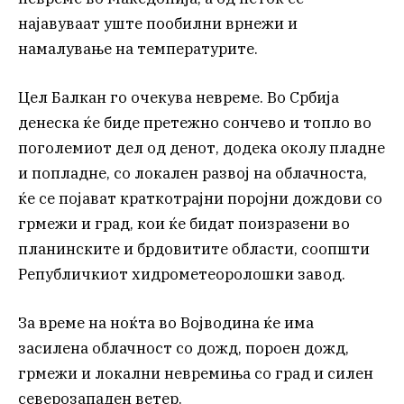
најавуваат уште пообилни врнежи и
намалување на температурите.
Цел Балкан го очекува невреме. Во Србија
денеска ќе биде претежно сончево и топло во
поголемиот дел од денот, додека околу пладне
и попладне, со локален развој на облачноста,
ќе се појават краткотрајни поројни дождови со
грмежи и град, кои ќе бидат поизразени во
планинските и брдовитите области, соопшти
Републичкиот хидрометеоролошки завод.
За време на ноќта во Војводина ќе има
засилена облачност со дожд, пороен дожд,
грмежи и локални невремиња со град и силен
северозападен ветер.