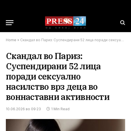
Home
»
Скандал во Париз: Суспендирани 52 лица поради сексуално насилство врз деца во воннаставни активности
Скандал во Париз:
Суспендирани 52 лица
поради сексуално
насилство врз деца во
воннаставни активности
10.06.2026 во 09:23
1 Min Read