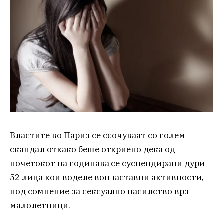
Властите во Париз се соочуваат со голем
скандал откако беше откриено дека од
почетокот на годинава се суспендирани дури
52 лица кои воделе воннаставни активности,
под сомнение за сексуално насилство врз
малолетници.