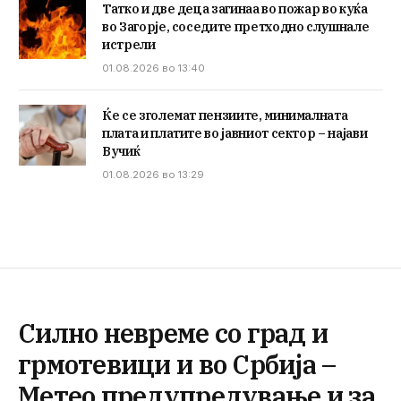
Татко и две деца загинаа во пожар во куќа
во Загорје, соседите претходно слушнале
истрели
01.08.2026 во 13:40
Ќе се зголемат пензиите, минималната
плата и платите во јавниот сектор – најави
Вучиќ
01.08.2026 во 13:29
Силно невреме со град и
грмотевици и во Србија –
Метео предупредување и за