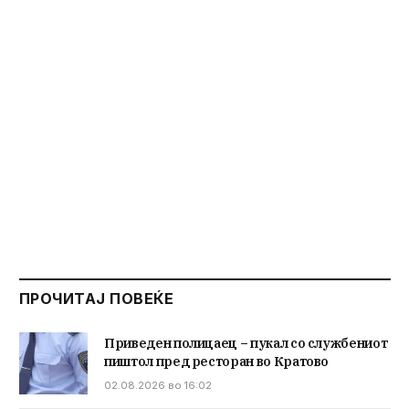
ПРОЧИТАЈ ПОВЕЌЕ
Приведен полицаец – пукал со службениот
пиштол пред ресторан во Кратово
02.08.2026 во 16:02