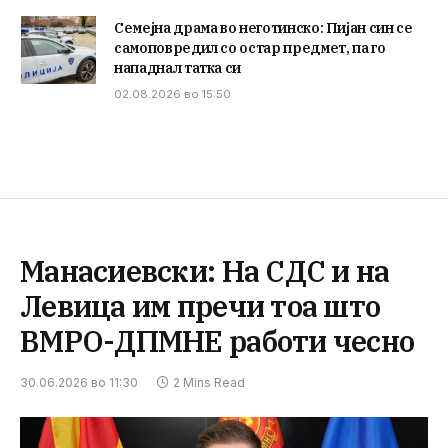
Семејна драма во неготинско: Пијан син се
самоповредил со остар предмет, па го
нападнал татка си
02.08.2026 во 15:50
Манасиевски: На СДС и на
Левица им пречи тоа што
ВМРО-ДПМНЕ работи чесно
30.06.2026 во 11:30
2 Mins Read