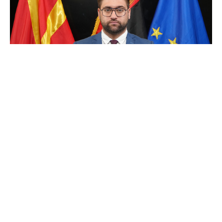
Опозициските партии СДСМ и Левица
здружено го блокираат донесувањето на
Изборниот законик поради страв од ниските
рејтинзи, обвини денеска портпаролот на
ВМРО-ДПМНЕ, Валентин Манасиевски. Според
него, со ваквиот чекор директно се загрозува