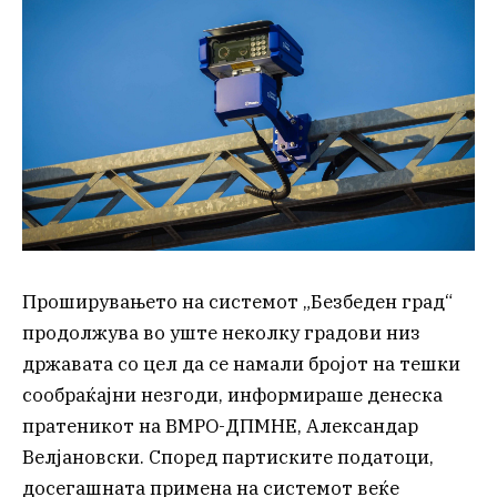
Проширувањето на системот „Безбеден град“
продолжува во уште неколку градови низ
државата со цел да се намали бројот на тешки
сообраќајни незгоди, информираше денеска
пратеникот на ВМРО-ДПМНЕ, Александар
Велјановски. Според партиските податоци,
досегашната примена на системот веќе