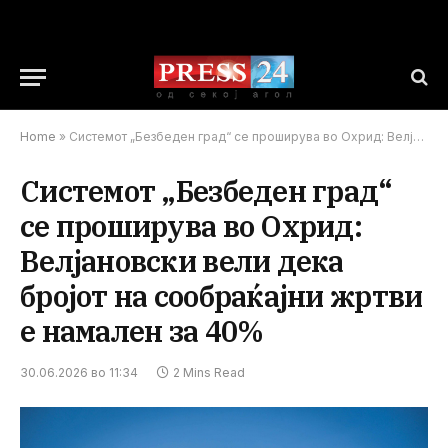
Home
»
Системот „Безбеден град“ се проширува во Охрид: Велјановски вели дека бројот на сообраќајни жртви е намален за 40%
Системот „Безбеден град“
се проширува во Охрид:
Велјановски вели дека
бројот на сообраќајни жртви
е намален за 40%
30.06.2026 во 11:34
2 Mins Read