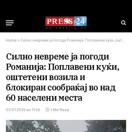
Home
»
Силно невреме ја погоди Романија: Поплавени куќи, оштетени возила и блокиран сообраќај во над 60 населени места
Силно невреме ја погоди
Романија: Поплавени куќи,
оштетени возила и
блокиран сообраќај во над
60 населени места
03.07.2026 во 11:26
1 Min Read