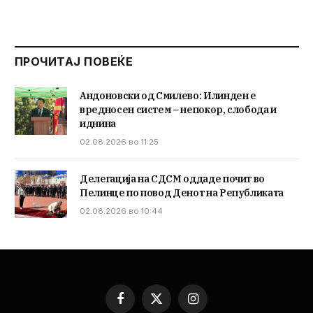
ПРОЧИТАЈ ПОВЕЌЕ
Андоновски од Смилево: Илинден е
вредносен систем – непокор, слобода и
иднина
02.08.2026 во 11:25
Делегација на СДСМ оддаде почит во
Пелинце по повод Денот на Републиката
02.08.2026 во 10:44
Facebook
X
Instagram