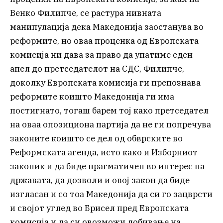
Венко Филипче, се растура нивната
манипулација дека Македонија заостанува во
реформите, но оваа проценка од Европската
комисија ни дава за право да упатиме еден
апел до претседателот на СДС, Филипче,
доколку Европската комисија ги препознава
реформите коишто Македонија ги има
постигнато, тогаш барем тој како претседател
на оваа опозициона партија да не ги попречува
законите коишто се дел од обврските во
Реформската агенда, исто како и Изборниот
законик и да биде прагматичен во интерес на
државата, да дозволи и овој закон да биде
изгласан и со тоа Македонија да си го зацврсти
и својот углед во Брисел пред Европската
комисија и да си овозможи добивање на