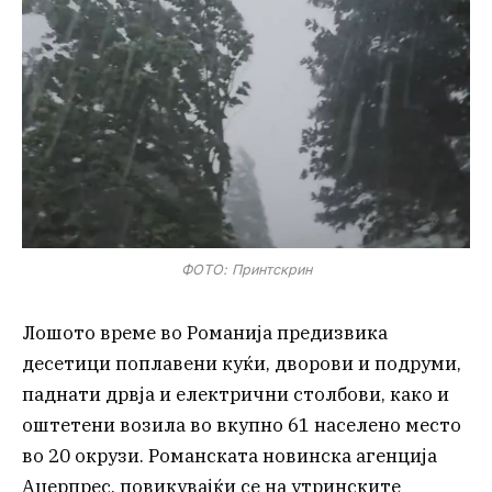
ФОТО: Принтскрин
Лошото време во Романија предизвика
десетици поплавени куќи, дворови и подруми,
паднати дрвја и електрични столбови, како и
оштетени возила во вкупно 61 населено место
во 20 окрузи. Романската новинска агенција
Аџерпрес, повикувајќи се на утринските