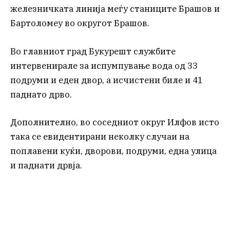
железничката линија меѓу станиците Брашов и
Бартоломеу во округот Брашов.
Во главниот град Букурешт службите
интервенирале за испумпување вода од 33
подруми и еден двор, а исчистени биле и 41
паднато дрво.
Дополнително, во соседниот округ Илфов исто
така се евидентирани неколку случаи на
поплавени куќи, дворови, подруми, една улица
и паднати дрвја.