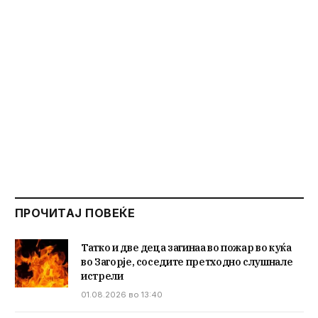
ПРОЧИТАЈ ПОВЕЌЕ
Татко и две деца загинаа во пожар во куќа
во Загорје, соседите претходно слушнале
истрели
01.08.2026 во 13:40