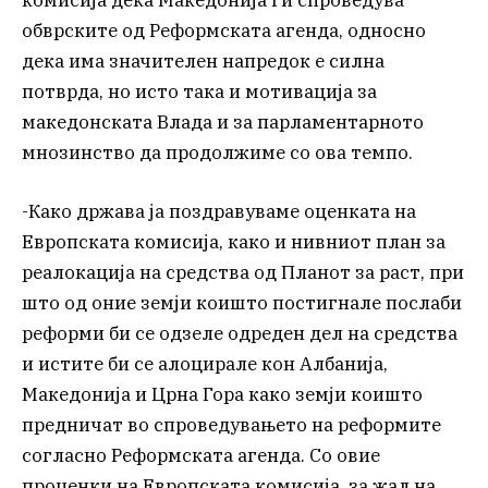
комисија дека Македонија ги спроведува
обврските од Реформската агенда, односно
дека има значителен напредок е силна
потврда, но исто така и мотивација за
македонската Влада и за парламентарното
мнозинство да продолжиме со ова темпо.
-Како држава ја поздравуваме оценката на
Европската комисија, како и нивниот план за
реалокација на средства од Планот за раст, при
што од оние земји коишто постигнале послаби
реформи би се одзеле одреден дел на средства
и истите би се алоцирале кон Албанија,
Македонија и Црна Гора како земји коишто
предничат во спроведувањето на реформите
согласно Реформската агенда. Со овие
проценки на Европската комисија, за жал на