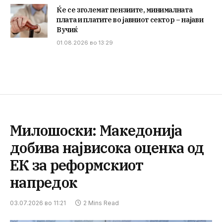
Ќе се зголемат пензиите, минималната
плата и платите во јавниот сектор – најави
Вучиќ
01.08.2026 во 13:29
Милошоски: Македонија
добива највисока оценка од
ЕК за реформскиот
напредок
03.07.2026 во 11:21
2 Mins Read