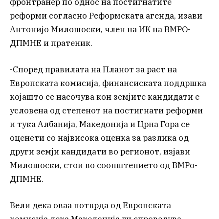
фронтранер по однос на постигнатите
реформи согласно Реформската агенда, изави
Антонијо Милошоски, член на ИК на ВМРО-
ДПМНЕ и пратеник.
-Според правилата на Планот за раст на
Европската комисија, финансиската поддршка
којашто се насочува кон земјите кандидати е
условена од степенот на постигнати реформи
и тука Албанија, Македонија и Црна Гора се
оценети со највисока оценка за разлика од
други земји кандидати во регионот, изјави
Милошоски, стои во соопштението од ВМРо-
ДПМНЕ.
Вели дека оваа потврда од Европската