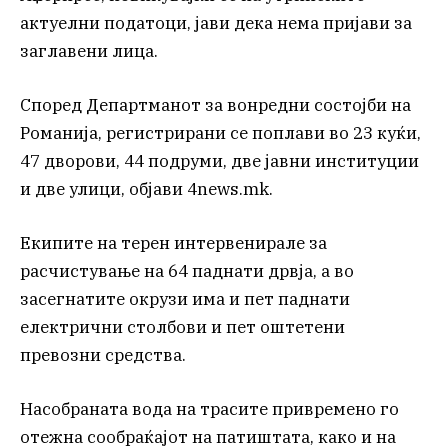
актуелни податоци, јави дека нема пријави за
заглавени лица.
Според Департманот за вонредни состојби на
Романија, регистрирани се поплави во 23 куќи,
47 дворови, 44 подруми, две јавни институции
и две улици, објави 4news.mk.
Екипите на терен интервенирале за
расчистување на 64 паднати дрвја, а во
засегнатите окрузи има и пет паднати
електрични столбови и пет оштетени
превозни средства.
Насобраната вода на трасите привремено го
отежна сообраќајот на патиштата, како и на