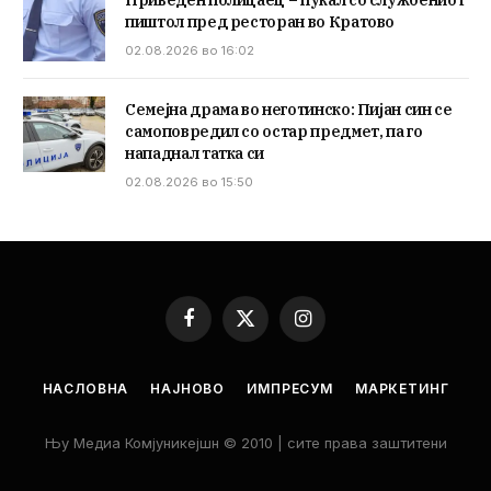
Приведен полицаец – пукал со службениот
пиштол пред ресторан во Кратово
02.08.2026 во 16:02
Семејна драма во неготинско: Пијан син се
самоповредил со остар предмет, па го
нападнал татка си
02.08.2026 во 15:50
Facebook
X
Instagram
(Twitter)
НАСЛОВНА
НАЈНОВО
ИМПРЕСУМ
МАРКЕТИНГ
Њу Медиа Комјуникејшн © 2010 | сите права заштитени