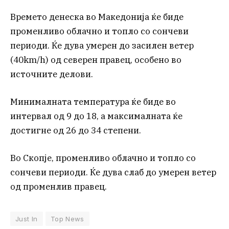
Времето денеска во Македонија ќе биде
променливо облачно и топло со сончеви
периоди. Ќе дува умерен до засилен ветер
(40km/h) од северен правец, особено во
источните делови.
Минималната температура ќе биде во
интервал од 9 до 18, а максималната ќе
достигне од 26 до 34 степени.
Во Скопје, променливо облачно и топло со
сончеви периоди. Ќе дува слаб до умерен ветер
од променлив правец.
Just In
Top News