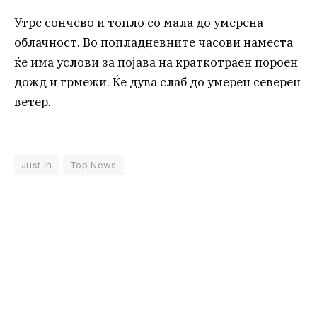
Утре сончево и топло со мала до умерена
облачност. Во попладневните часови наместа
ќе има услови за појава на краткотраен пороен
дожд и грмежи. Ќе дува слаб до умерен северен
ветер.
Just In
Top News