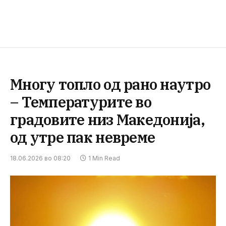
Многу топло од рано наутро
– Температурите во
градовите низ Македонија,
од утре пак невреме
18.06.2026 во 08:20
1 Min Read