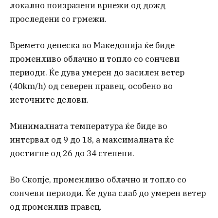
локално поизразени врнежи од дожд
проследени со грмежи.
Времето денеска во Македонија ќе биде
променливо облачно и топло со сончеви
периоди. Ќе дува умерен до засилен ветер
(40km/h) од северен правец, особено во
источните делови.
Минималната температура ќе биде во
интервал од 9 до 18, а максималната ќе
достигне од 26 до 34 степени.
Во Скопје, променливо облачно и топло со
сончеви периоди. Ќе дува слаб до умерен ветер
од променлив правец.