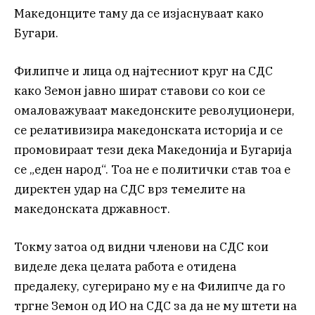
Македонците таму да се изјаснуваат како
Бугари.
Филипче и лица од најтесниот круг на СДС
како Земон јавно шират ставови со кои се
омаловажуваат македонските револуционери,
се релативизира македонската историја и се
промовираат тези дека Македонија и Бугарија
се „еден народ“. Тоа не е политички став тоа е
директен удар на СДС врз темелите на
македонската државност.
Токму затоа од видни членови на СДС кои
виделе дека целата работа е отидена
предалеку, сугерирано му е на Филипче да го
тргне Земон од ИО на СДС за да не му штети на