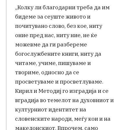
„Колку ли благодарни треба да им
бидеме за сеуште живото и
почитувано слово, без кое, ниту
оние пред нас, ниту ние, не ќе
можевме да ги разбереме
богослужбените книги, ниту да
читаме, учиме, пишуваме и
твориме, односно да се
просветуваме и просветлуваме.
Кирил и Методиј го изградија и се
вградија во темелот на духовниот и
културниот идентитет на
словенските народи, меѓу кои и на
македонскиот. Впрочем, само