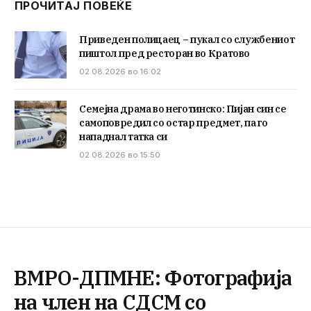
ПРОЧИТАЈ ПОВЕЌЕ
Приведен полицаец – пукал со службениот
пиштол пред ресторан во Кратово
02.08.2026 во 16:02
Семејна драма во неготинско: Пијан син се
самоповредил со остар предмет, па го
нападнал татка си
02.08.2026 во 15:50
ВМРО-ДПМНЕ: Фотографија
на член на СДСМ со