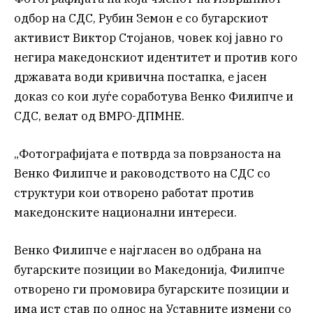
одбор на СДС, Рубин Земон е со бугарскиот
активист Виктор Стојанов, човек кој јавно го
негира македонскиот идентитет и против кого
државата води кривична постапка, е јасен
доказ со кои луѓе соработува Венко Филипче и
СДС, велат од ВМРО-ДПМНЕ.
„Фотографијата е потврда за поврзаноста на
Венко Филипче и раководството на СДС со
структури кои отворено работат против
македонските национални интереси.
Венко Филипче е најгласен во одбрана на
бугарските позиции во Македонија, Филипче
отворено ги промовира бугарските позиции и
има ист став по однос на Уставните измени со