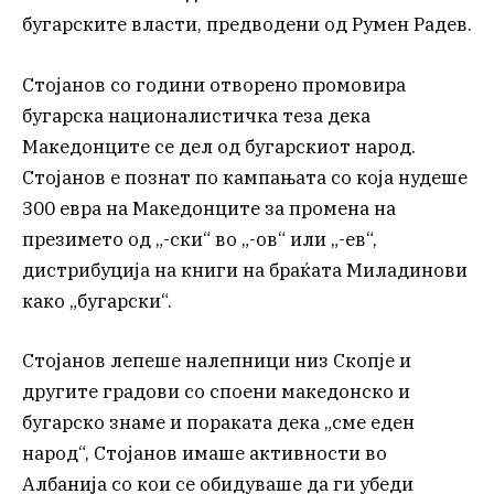
бугарските власти, предводени од Румен Радев.
Стојанов со години отворено промовира
бугарска националистичка теза дека
Македонците се дел од бугарскиот народ.
Стојанов е познат по кампањата со која нудеше
300 евра на Македонците за промена на
презимето од „-ски“ во „-ов“ или „-ев“,
дистрибуција на книги на браќата Миладинови
како „бугарски“.
Стојанов лепеше налепници низ Скопје и
другите градови со споени македонско и
бугарско знаме и пораката дека „сме еден
народ“, Стојанов имаше активности во
Албанија со кои се обидуваше да ги убеди