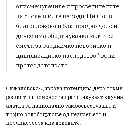
описменувачите и просветителите
на словенските народи. Нивното
благословено и благородно дело и
денес има обединувачка моќ и се
смета за заедничко историско и
цивилизациско наследство“, вели
претседателката.
Сиљановска-Давкова потенцира дека токму
јазикот и писменоста претставуваат клучна
алатка за национално самоосвестување и
трајно ослободување од незнаењето и
потчинетоста низ вековите.