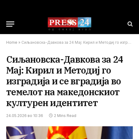
Home
»
Сиљановска-Давкова за 24 Мај: Кирил и Методиј го изградија и се вградија во темелот на македонскиот културен идентитет
Сиљановска-Давкова за 24
Мај: Кирил и Методиј го
изградија и се вградија во
темелот на македонскиот
културен идентитет
24.05.2026 во 10:36
2 Mins Read