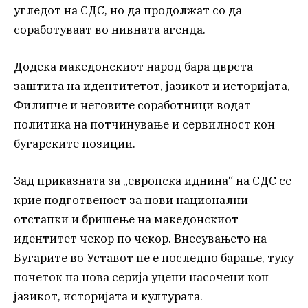
угледот на СДС, но да продолжат со да
соработуваат во нивната агенда.
Додека македонскиот народ бара цврста
заштита на идентитетот, јазикот и историјата,
Филипче и неговите соработници водат
политика на потчинување и сервилност кон
бугарските позиции.
Зад приказната за „европска иднина“ на СДС се
крие подготвеност за нови национални
отстапки и бришење на македонскиот
идентитет чекор по чекор. Внесувањето на
Бугарите во Уставот не е последно барање, туку
почеток на нова серија уцени насочени кон
јазикот, историјата и културата.