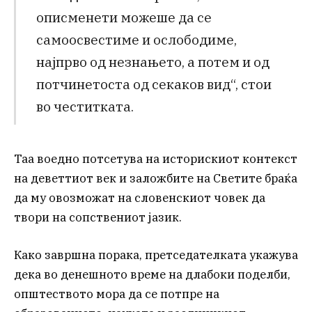
описменети можеше да се
самоосвестиме и ослободиме,
најпрво од незнањето, а потем и од
потчинетоста од секаков вид“, стои
во честитката.
Таа воедно потсетува на историскиот контекст
на деветтиот век и заложбите на Светите браќа
да му овозможат на словенскиот човек да
твори на сопствениот јазик.
Како завршна порака, претседателката укажува
дека во денешното време на длабоки поделби,
општеството мора да се потпре на