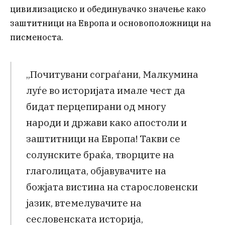
цивилизациско и обединувачко значење како
заштитници на Европа и основоположници на
писменоста.
„Почитувани сограѓани, Малкумина
луѓе во историјата имале чест да
бидат перцепирани од многу
народи и држави како апостоли и
заштитници на Европа! Такви се
солунските браќа, творците на
глаголицата, објавувачите на
божјата вистина на старословенски
јазик, втемелувачите на
сесловенската историја,