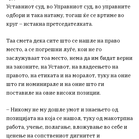
Уставниот суд, во Управниот суд, во управните
одбори и така натаму, тогаш ќе се вртиме во
круг – истакна претседателката.
Таа смета дека сите што се нашле на право
место, а се погрешни луѓе, кои не го
заслужуваат тоа место, нема да им бидат верни
на законите, на Уставот, на владеењето на
правото, на етиката и на моралот, туку на оние
што ги номинирале и на оние што ги
поставиле на овие високи позиции.
– Никому не му дошле умот и знаењето од
позицијата на која се нашол, туку од макотрпна
работа, учење, полагање, вложување во себе и
ценење на сопствениот дигнитет и