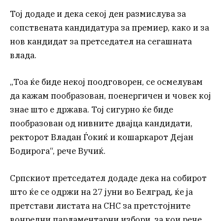
Тој додаде и дека секој ден размислува за
сопствената кандидатура за премиер, како и за
нов кандидат за претседател на сегашната
влада.
„Тоа ќе биде некој поодговорен, се осмелувам
да кажам пообразован, поенергичен и човек кој
знае што е држава. Тој сигурно ќе биде
пообразован од нивните двајца кандидати,
ректорот Владан Ѓокиќ и кошаркарот Дејан
Бодирога“, рече Вучиќ.
Српскиот претседател додаде дека на собирот
што ќе се одржи на 27 јуни во Белград, ќе ја
претстави листата на СНС за претстојните
вонредни парламентарни избори, за кои рече