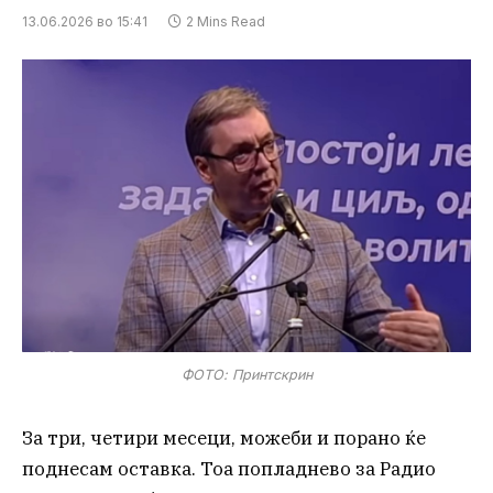
13.06.2026 во 15:41
2 Mins Read
ФОТО: Принтскрин
За три, четири месеци, можеби и порано ќе
поднесам оставка. Тоа попладнево за Радио