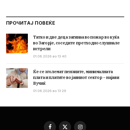
ПРОЧИТАЈ ПОВЕЌЕ
Татко и две деца загинаа во пожар во куќа
во Загорје, соседите претходно слушнале
истрели
01.08.2026 во 13:40
Ќе се зголемат пензиите, минималната
плата и платите во јавниот сектор – најави
Вучиќ
01.08.2026 во 13:29
Facebook
X
Instagram