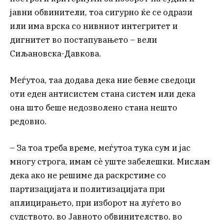
јавни обвинители, тоа сигурно ќе се одрази
или има врска со нивниот интегритет и
дигнитет во постапувањето – вели
Сиљановска-Давкова.
Меѓутоа, таа додава дека ние бевме сведоци
оти еден антисистем стана систем или дека
она што беше недозволено стана нешто
редовно.
– За тоа треба време, меѓутоа тука сум и јас
многу строга, имам сè уште забелешки. Мислам
дека ако не решиме да раскрстиме со
партизацијата и политизацијата при
аплицирањето, при изборот на луѓето во
судството, во Јавното обвинителство, во