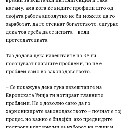
врзани за вештачки интелигенции и така
натаму, ама кога ќе видите профили што од
својата работа апсолутно не би можеле да го
заработат, да го стекнат богатството, сигурно
дека тоа треба да се испита – вели
претседателката.
Таа додава дека извештаите на ЕУ ги
посочуваат главните проблеми, но не е
проблем само во законодавството.
– Се покажува дека тука извештаите на
Европската Унија ги нотираат главните
проблеми. Не е доволно само да го
хармонизирате законодавството – почнат е тој
процес, но важно е бидејќи, ако предвидите
построги критериуми за изборот на судии и