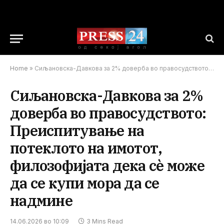
Home
»
Сиљановска-Давкова за 2% доверба во правосудството: Преиспитување на потеклото на имотот, филозофијата дека сѐ може да се купи мора да се надмине
Сиљановска-Давкова за 2%
доверба во правосудството:
Преиспитување на
потеклото на имотот,
филозофијата дека сѐ може
да се купи мора да се
надмине
14.06.2026 во 10:09
3 Mins Read