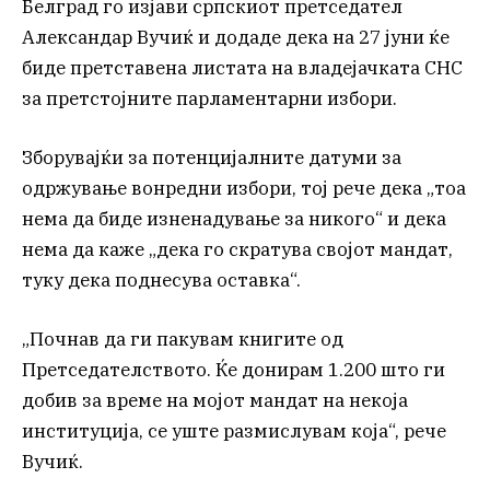
Белград го изјави српскиот претседател
Александар Вучиќ и додаде дека на 27 јуни ќе
биде претставена листата на владејачката СНС
за претстојните парламентарни избори.
Зборувајќи за потенцијалните датуми за
одржување вонредни избори, тој рече дека „тоа
нема да биде изненадување за никого“ и дека
нема да каже „дека го скратува својот мандат,
туку дека поднесува оставка“.
„Почнав да ги пакувам книгите од
Претседателството. Ќе донирам 1.200 што ги
добив за време на мојот мандат на некоја
институција, се уште размислувам која“, рече
Вучиќ.