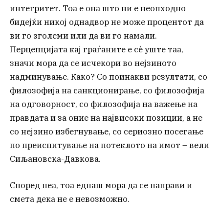
интегритет. Тоа е она што ни е неопходно
бидејќи никој однадвор не може процентот да
ви го зголеми или да ви го намали.
Перцепцијата кај граѓаните е сè уште таа,
значи мора да се исчекори во нејзиното
надминување. Како? Со поинакви резултати, со
филозофија на санкционирање, со филозофија
на одговорност, со филозофија на важење на
правдата и за оние на највисоки позиции, а не
со нејзино избегнување, со сериозно посегање
по преиспитување на потеклото на имот – вели
Сиљановска-Давкова.
Според неа, тоа еднаш мора да се направи и
смета дека не е невозможно.