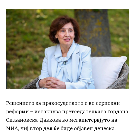
Решението за правосудството е во сериозни
реформи – истакнува претседателката Гордана
Сиљановска-Давкова во мегаинтервјуто на
МИА, чиј втор дел ќе биде објавен денеска.