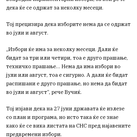
дека ќе се одржат за неколку месеци.
Тој прецизира дека изборите нема да се одржат
во јули и август.
„Избори ќе има за неколку месеци. Дали ќе
бидат за три или четири, тоа е друго прашање,
техничко прашање… Нема да има избори во
јули или август, тоа е сигурно. А дали ќе бидат
распишани е друго прашање, но нема да бидат
во јули и август“, рече Вучиќ.
Тој изјави дека на 27 јуни државата ќе излезе
со план и програма, но исто така ќе се знае
како ќе се вика листата на СНС пред најавените
предвремени избори.