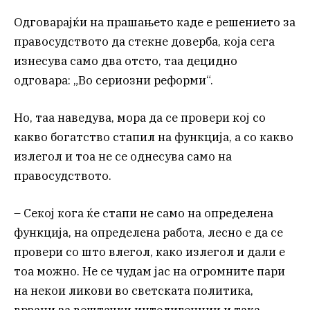
Одговарајќи на прашањето каде е решението за
правосудството да стекне доверба, која сега
изнесува само два отсто, таа децидно
одговара: „Во сериозни реформи“.
Но, таа наведува, мора да се провери кој со
какво богатство стапил на функција, а со какво
излегол и тоа не се однесува само на
правосудството.
– Секој кога ќе стапи не само на определена
функција, на определена работа, лесно е да се
провери со што влегол, како излегол и дали е
тоа можно. Не се чудам јас на огромните пари
на некои ликови во светската политика,