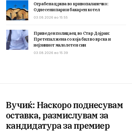
Ограбена црква во кривопаланечко:
Однесени пари и бакарен котел
03.08.2026 во 15:55
Приведен полицаец во Стар Дојран:
Претепал жена со која бил во врска и
нејзиниот малолетен син
03.08.2026 во 15:39
Вучиќ: Наскоро поднесувам
оставка, размислувам за
кандидатура за премиер