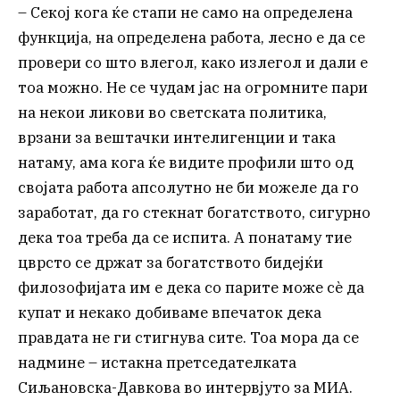
– Секој кога ќе стапи не само на определена
функција, на определена работа, лесно е да се
провери со што влегол, како излегол и дали е
тоа можно. Не се чудам јас на огромните пари
на некои ликови во светската политика,
врзани за вештачки интелигенции и така
натаму, ама кога ќе видите профили што од
својата работа апсолутно не би можеле да го
заработат, да го стекнат богатството, сигурно
дека тоа треба да се испита. А понатаму тие
цврсто се држат за богатството бидејќи
филозофијата им е дека со парите може сè да
купат и некако добиваме впечаток дека
правдата не ги стигнува сите. Тоа мора да се
надмине – истакна претседателката
Сиљановска-Давкова во интервјуто за МИА.