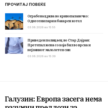
ПРОЧИТАЈ ПОВЕЌЕ
Ограбена црква во кривопаланечко:
Однесени пари и бакарен котел
03.08.2026 во 15:55
Приведен полицаец во Стар Дојран:
Претепал жена со која бил во врска и
нејзиниот малолетен син
03.08.2026 во 15:39
Галузин: Европа засега нема
разумни предлози за