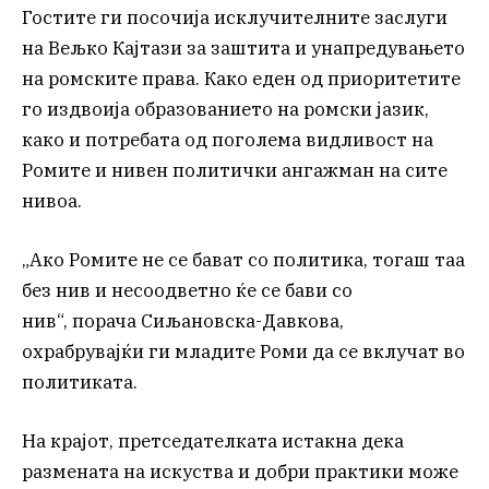
Гостите ги посочија исклучителните заслуги
на Вељко Кајтази за заштита и унапредувањето
на ромските права. Како еден од приоритетите
го издвоија образованието на ромски јазик,
како и потребата од поголема видливост на
Ромите и нивен политички ангажман на сите
нивоа.
„Ако Ромите не се бават со политика, тогаш таа
без нив и несоодветно ќе се бави со
нив“, порача Сиљановска-Давкова,
охрабрувајќи ги младите Роми да се вклучат во
политиката.
На крајот, претседателката истакна дека
размената на искуства и добри практики може