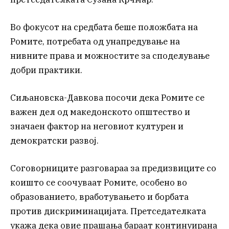
Во фокусот на средбата беше положбата на
Ромите, потребата од унапредување на
нивните права и можностите за споделување
добри практики.
Сиљановска-Давкова посочи дека Ромите се
важен дел од македонското општество и
значаен фактор на неговиот културен и
демократски развој.
Соговорниците разговараа за предизвиците со
коишто се соочуваат Ромите, особено во
образованието, вработувањето и борбата
против дискриминацијата. Претседателката
укажа дека овие прашања бараат континуирана