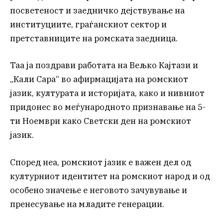
посветеност и заедничко дејствување на
институциите, граѓанскиот сектор и
претставниците на ромската заедница.
Taa ја поздрави работата на Вељко Кајтази и
„Кали Сара“ во афирмацијата на ромскиот
јазик, културата и историјата, како и нивниот
придонес во меѓународното признавање на 5-
ти Ноември како Светски ден на ромскиот
јазик.
Според неа, ромскиот јазик е важен дел од
културниот идентитет на ромскиот народ и од
особено значење е неговото зачувување и
пренесување на младите генерации.