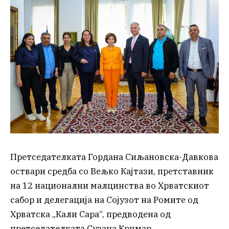
Претседателката Гордана Сиљановска-Давкова
оствари средба со Вељко Кајтази, претставник
на 12 национални малцинства во Хрватскиот
сабор и делегација на Сојузот на Ромите од
Хрватска „Кали Сара“, предводена од
претседателката Сузана Крчмар.