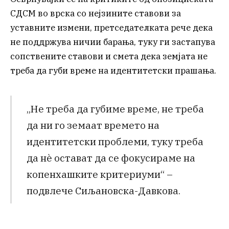
СДСМ во врска со нејзините ставови за
уставните измени, претседателката рече дека
не поддржува ничии барања, туку ги застапува
сопствените ставови и смета дека земјата не
треба да губи време на идентитетски прашања.
„Не треба да губиме време, не треба
да ни го земаат времето на
идентитетски проблеми, туку треба
да нè остават да се фокусираме на
копенхашките критериуми“ –
подвлече Сиљановска-Давкова.