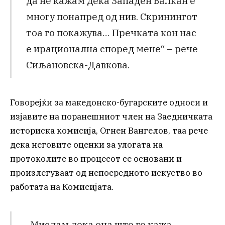
да не кажам дека Западен Балкан е
многу понапред од нив. Скринингот
тоа го покажува… Пречката кон нас
е ирационална според мене“ – рече
Сиљановска-Давкова.
Говорејќи за македонско-бугарските односи и
изјавите на поранешниот член на Заедничката
историска комисија, Огнен Вангелов, таа рече
дека неговите оценки за улогата на
протоколите во процесот се основани и
произлегуваат од непосредното искуство во
работата на Комисијата.
„Мислам дека она што го кажа