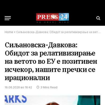
Home
»
Сиљановска-Давкова: Обидот за релативизирање на ветото во ЕУ е позитивен исчекор, нашите пречки се ирационални
Сиљановска-Давкова:
Обидот за релативизирање
на ветото во ЕУ е позитивен
исчекор, нашите пречки се
ирационални
16.06.2026 во 16:42
3 Mins Read