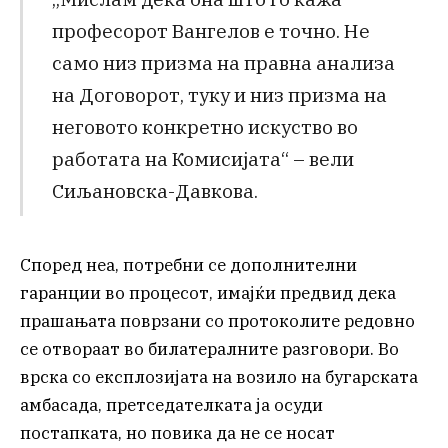
професорот Вангелов е точно. Не
само низ призма на правна анализа
на Договорот, туку и низ призма на
неговото конкретно искуство во
работата на Комисијата“ – вели
Сиљановска-Давкова.
Според неа, потребни се дополнителни
гаранции во процесот, имајќи предвид дека
прашањата поврзани со протоколите редовно
се отвораат во билатералните разговори. Во
врска со експлозијата на возило на бугарската
амбасада, претседателката ја осуди
постапката, но повика да не се носат