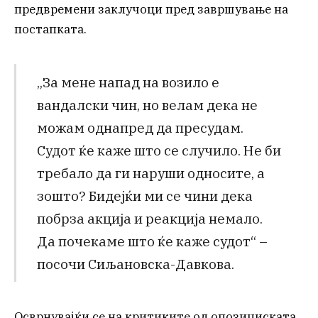
предвремени заклучоци пред завршување на
постапката.
„За мене напад на возило е
вандалски чин, но велам дека не
можам однапред да пресудам.
Судот ќе каже што се случило. Не би
требало да ги наруши односите, а
зошто? Бидејќи ми се чини дека
побрза акција и реакција немало.
Да почекаме што ќе каже судот“ –
посочи Сиљановска-Давкова.
Осврнувајќи се на критиките од опозициската