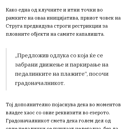
Како една од клучните и итни точки во
рамките на оваа иницијатива, првиот човек на
Струга предвидува строги рестрикции за
пловните објекти на самите капалишта.
„Предложив одлука со која ќе се
забрани движење и паркирање на
педалинките на плажите“, посочи
градоначалникот.
Тој дополнително појаснува дека во моментов
владее хаос со овие реквизити во езерото.
Градоначалникот смета дека голем дел од
овие педалинки се пуштаат нелегално, без да