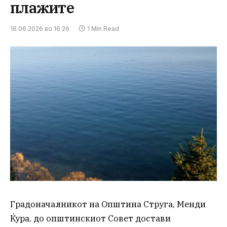
плажите
16.06.2026 во 16:26
1 Min Read
Градоначалникот на Општина Струга, Менди
Ќура, до општинскиот Совет достави