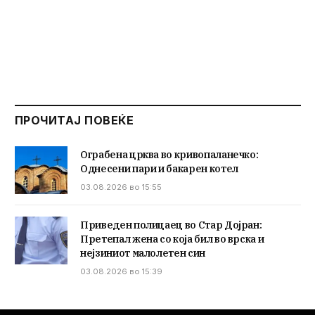
ПРОЧИТАЈ ПОВЕЌЕ
Ограбена црква во кривопаланечко:
Однесени пари и бакарен котел
03.08.2026 во 15:55
Приведен полицаец во Стар Дојран:
Претепал жена со која бил во врска и
нејзиниот малолетен син
03.08.2026 во 15:39