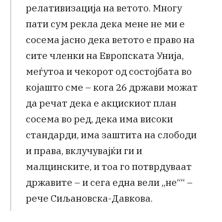
релативизација на ветото. Многу
пати сум рекла дека мене не ми е
сосема јасно дека ветото е право на
сите членки на Европската Унија,
меѓутоа и чекорот од состојбата во
којашто сме – кога 26 држави можат
да речат дека е акцискиот план
сосема во ред, дека има високи
стандарди, има заштита на слободи
и права, вклучувајќи ги и
малцинските, и тоа го потврдуваат
државите – и сега една вели „не““ –
рече Сиљановска-Давкова.