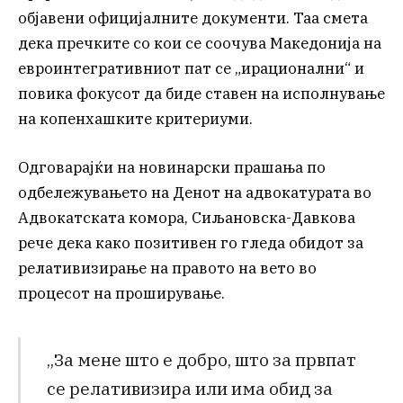
објавени официјалните документи. Таа смета
дека пречките со кои се соочува Македонија на
евроинтегративниот пат се „ирационални“ и
повика фокусот да биде ставен на исполнување
на копенхашките критериуми.
Одговарајќи на новинарски прашања по
одбележувањето на Денот на адвокатурата во
Адвокатската комора, Сиљановска-Давкова
рече дека како позитивен го гледа обидот за
релативизирање на правото на вето во
процесот на проширување.
„За мене што е добро, што за првпат
се релативизира или има обид за