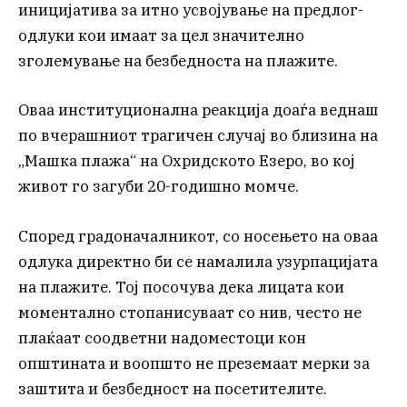
иницијатива за итно усвојување на предлог-
одлуки кои имаат за цел значително
зголемување на безбедноста на плажите.
Оваа институционална реакција доаѓа веднаш
по вчерашниот трагичен случај во близина на
„Машка плажа“ на Охридското Езеро, во кој
живот го загуби 20-годишно момче.
Според градоначалникот, со носењето на оваа
одлука директно би се намалила узурпацијата
на плажите. Тој посочува дека лицата кои
моментално стопанисуваат со нив, често не
плаќаат соодветни надоместоци кон
општината и воопшто не преземаат мерки за
заштита и безбедност на посетителите.