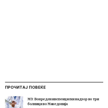
ПРОЧИТАЈ ПОВЕЌЕ
МЗ: Вонреден инспекциски надзор во три
болници во Македонија