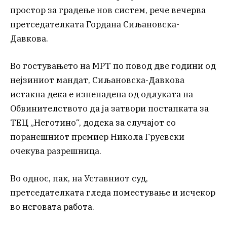
простор за градење нов систем, рече вечерва
претседателката Гордана Сиљановска-
Давкова.
Во гостувањето на МРТ по повод две години од
нејзиниот мандат, Сиљановска-Давкова
истакна дека е изненадена од одлуката на
Обвинителството да ја затвори постапката за
ТЕЦ „Неготино“, додека за случајот со
поранешниот премиер Никола Груевски
очекува разрешница.
Во однос, пак, на Уставниот суд,
претседателката гледа поместување и исчекор
во неговата работа.