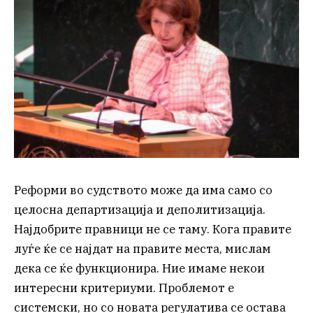
Реформи во судството може да има само со
целосна департизација и деполитизација.
Најдобрите правници не се таму. Кога правите
луѓе ќе се најдат на правите места, мислам
дека се ќе функционира. Ние имаме некои
интересни критериуми. Проблемот е
системски, но со новата регулатива се остава