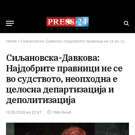
Home
»
Сиљановска-Давкова: Најдобрите правници не се во судството, неопходна е целосна департизација и деполитизација
Сиљановска-Давкова:
Најдобрите правници не се
во судството, неопходна е
целосна департизација и
деполитизација
13.05.2026 во 22:47
1 Min Read