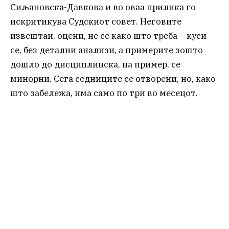
Сиљановска-Давкова и во оваа прилика го
искритикува Судскиот совет. Неговите
извештаи, оцени, не се како што треба – куси
се, без детални анализи, а примерите зошто
дошло до дисциплинска, на пример, се
минорни. Сега седниците се отворени, но, како
што забележа, има само по три во месецот.