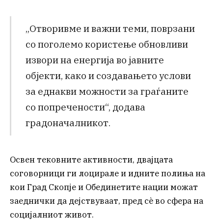
„Отворивме и важни теми, поврзани
со поголемо користење обновливи
извори на енергија во јавните
објекти, како и создавањето услови
за еднакви можности за граѓаните
со попречености“, додава
градоначалникот.
Освен тековните активности, двајцата
соговорници ги лоцирале и идните полиња на
кои Град Скопје и Обединетите нации можат
заеднички да дејствуваат, пред сè во сфера на
социјалниот живот.