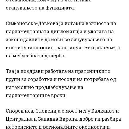
стапувањето на функцијата.
Сиљановска-Давкова ја истакна важноста на
парламентарната дипломатија и улогата на
законодавните домови во зачувувањето на
институционалниот континуитет и јакнењето
на меѓусебната доверба.
Таа ја поздрави работата на пратеничките
групи за соработка и посочи на потребата од
натамошно продлабочување на
парламентарните врски.
Според неа, Словенија е мост меѓу Балканот и
Централна и Западна Европа, добро ги разбира
историските и регионалните околности и