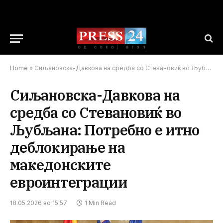
Home
»
Сиљановска-Давкова на средба со Стевановиќ во Љубљана: Потребно е итно деблокирање на македонските евроинтеграции
Сиљановска-Давкова на
средба со Стевановиќ во
Љубљана: Потребно е итно
деблокирање на
македонските
евроинтеграции
18.05.2026 во 15:57
1 Min Read