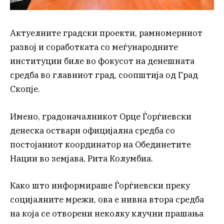
Актуелните градски проекти, рамномерниот
развој и соработката со меѓународните
институции биле во фокусот на денешната
средба во главниот град, соопштија од Град
Скопје.
Имено, градоначалникот Орце Ѓорѓиевски
денеска оствари официјална средба со
постојаниот координатор на Обединетите
Нации во земјава, Рита Колумбиа.
Како што информираше Ѓорѓиевски преку
социјалните мрежи, ова е нивна втора средба
на која се отворени неколку клучни прашања