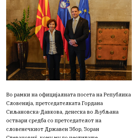
Во рамки на официјалната посета на Република
Словенија, претседателката Гордана
Сиљановска-Давкова, денеска во Љубљана
оствари средба со претседателот на
словенечкиот Државен Збор, Зоран
Стевановиќ, кому му го честиташе