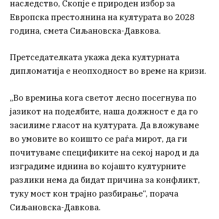
наследство, Скопје е природен избор за
Европска престолнина на културата во 2028
година, смета Сиљановска-Давкова.
Претседателката укажа дека културната
дипломатија е неопходност во време на кризи.
„Во времиња кога светот лесно посегнува по
јазикот на поделбите, наша должност е да го
засилиме гласот на културата. Да вложуваме
во умовите во коишто се раѓа мирот, да ги
почитуваме спецификите на секој народ и да
изградиме иднина во којашто културните
разлики нема да бидат причина за конфликт,
туку мост кон трајно разбирање“, порача
Сиљановска-Давкова.