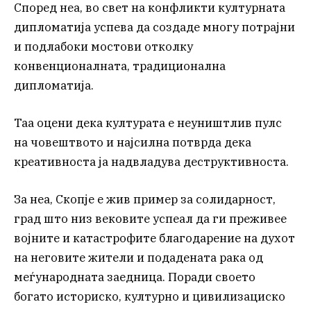
Според неа, во свет на конфликти културната
дипломатија успева да создаде многу потрајни
и подлабоки мостови отколку
конвенционалната, традиционална
дипломатија.
Таа оцени дека културата е неуништлив пулс
на човештвото и најсилна потврда дека
креативноста ја надвладува деструктивноста.
За неа, Скопје е жив пример за солидарност,
град што низ вековите успеал да ги преживее
војните и катастрофите благодарение на духот
на неговите жители и подадената рака од
меѓународната заедница. Поради своето
богато историско, културно и цивилизациско