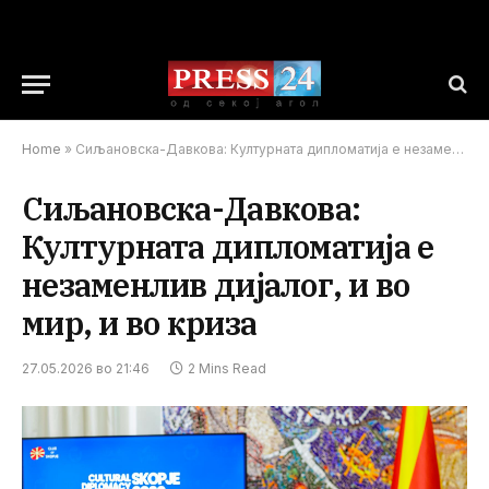
Home
»
Сиљановска-Давкова: Културната дипломатија е незаменлив дијалог, и во мир, и во криза
Сиљановска-Давкова:
Културната дипломатија е
незаменлив дијалог, и во
мир, и во криза
27.05.2026 во 21:46
2 Mins Read