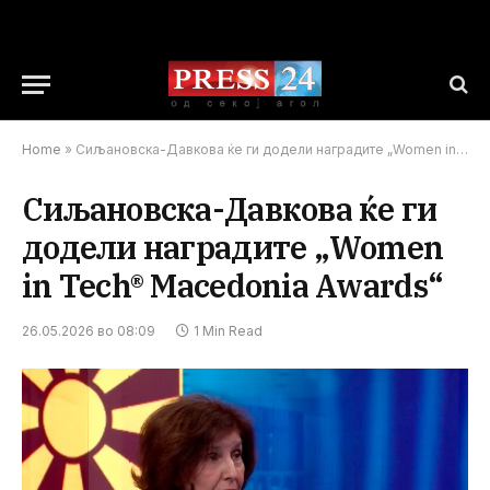
Home
»
Сиљановска-Давкова ќе ги додели наградите „Women in Tech® Macedonia Awards“
Сиљановска-Давкова ќе ги
додели наградите „Women
in Tech® Macedonia Awards“
26.05.2026 во 08:09
1 Min Read