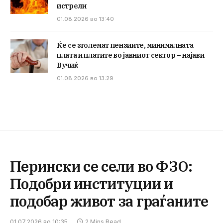
истрели
01.08.2026 во 13:40
Ќе се зголемат пензиите, минималната
плата и платите во јавниот сектор – најави
Вучиќ
01.08.2026 во 13:29
Перински се сели во ФЗО:
Подобри институции и
подобар живот за граѓаните
01.07.2026 во 10:35
2 Mins Read