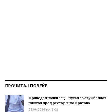
ПРОЧИТАЈ ПОВЕЌЕ
Приведен полицаец – пукал со службениот
пиштол пред ресторан во Кратово
02.08.2026 во 16:02