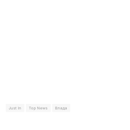
Just In
Top News
Влада