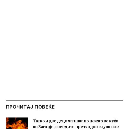
ПРОЧИТАЈ ПОВЕЌЕ
Татко и две деца загинаа во пожар во куќа
во Загорје, соседите претходно слушнале