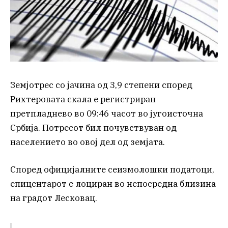
Земјотрес со јачина од 3,9 степени според
Рихтеровата скала е регистриран
претпладнево во 09:46 часот во југоисточна
Србија. Потресот бил почувствуван од
населението во овој дел од земјата.
Според официјалните сеизмолошки податоци,
епицентарот е лоциран во непосредна близина
на градот Лесковац.