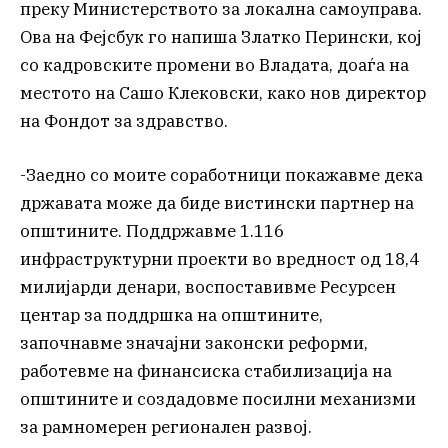
преку Министерството за локална самоуправа.
Ова на Фејсбук го напиша Златко Перински, кој
со кадровските промени во Владата, доаѓа на
местото на Сашо Клековски, како нов директор
на Фондот за здравство.
-Заедно со моите соработници покажавме дека
државата може да биде вистински партнер на
општините. Поддржавме 1.116
инфраструктурни проекти во вредност од 18,4
милијарди денари, воспоставивме Ресурсен
центар за поддршка на општините,
започнавме значајни законски реформи,
работевме на финансиска стабилизација на
општините и создадовме посилни механизми
за рамномерен регионален развој.