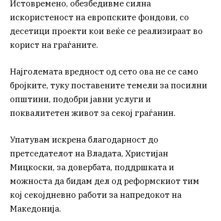
Истовремено, обезбедивме силна
искористеност на европските фондови, со
десетици проекти кои веќе се реализираат во
корист на граѓаните.
Најголемата вредност од сето ова не се само
бројките, туку поставените темели за посилни
општини, подобри јавни услуги и
поквалитетен живот за секој граѓанин.
Упатувам искрена благодарност до
претседателот на Владата, Христијан
Мицкоски, за довербата, поддршката и
можноста да бидам дел од реформскиот тим
кој секојдневно работи за напредокот на
Македонија.