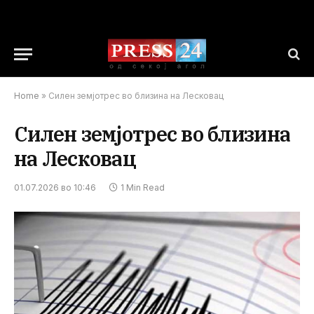
Home
»
Силен земјотрес во близина на Лесковац
Силен земјотрес во близина
на Лесковац
01.07.2026 во 10:46
1 Min Read