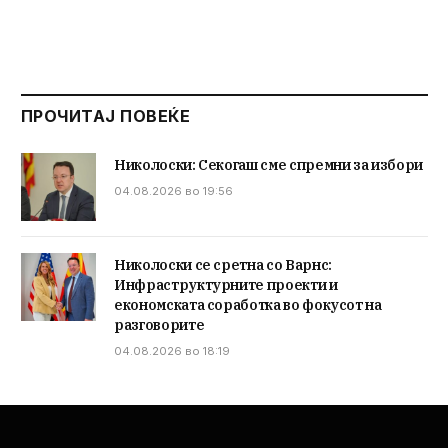
ПРОЧИТАЈ ПОВЕЌЕ
Николоски: Секогаш сме спремни за избори
04.08.2026 во 19:56
Николоски се сретна со Варнс:
Инфраструктурните проекти и
економската соработка во фокусот на
разговорите
04.08.2026 во 18:19