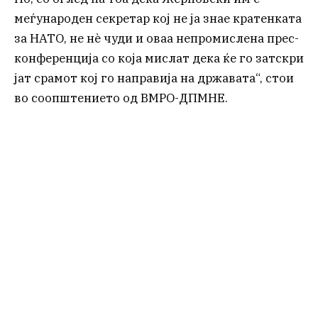
меѓународен секретар кој не ја знае кратенката
за НАТО, не нѐ чуди и оваа непромислена прес-
конференција со која мислат дека ќе го затскри
јат срамот кој го направија на државата“, стои
во соопштението од ВМРО-ДПМНЕ.