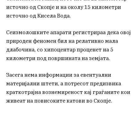
источно од Скопје и на околу 15 километри
источно од Кисела Вода.
Сеизмолошките апарати регистрираа дека овој
природен феномен бил на релативно мала
длабочина, со хипоцентар проценет на 5
километри под површината на земјата.
Засега нема информации за евентуални
материјални штети, а потресот предизвика
краткотрајна вознемиреност кај граѓаните кои
живеат на повисоките катови во Скопје.