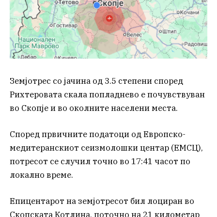
Земјотрес со јачина од 3.5 степени според
Рихтеровата скала попладнево е почувствуван
во Скопје и во околните населени места.
Според првичните податоци од Европско-
медитеранскиот сеизмолошки центар (ЕМСЦ),
потресот се случил точно во 17:41 часот по
локално време.
Епицентарот на земјотресот бил лоциран во
Скопската Котлина, поточно на 21 километар