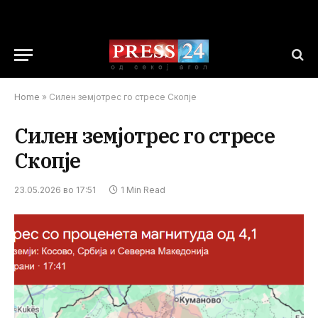
Home
»
Силен земјотрес го стресе Скопје
Силен земјотрес го стресе
Скопје
23.05.2026 во 17:51
1 Min Read