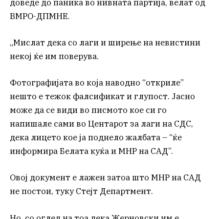
доведе до паника во нивната партија, велат од
ВМРО-ДПМНЕ.
„Мислат дека со лаги и ширење на невистини
некој ќе им поверува.
Фотографијата во која наводно “откриле”
нешто е тежок фалсификат и глупост. Јасно
може да се види во писмото кое си го
напишале сами во Центарот за лаги на СДС,
дека лицето кое ја поднело жалбата – “ќе
информира Белата куќа и МНР на САД”.
Овој документ е лажен затоа што МНР на САД
не постои, туку Стејт Департмент.
Но, со оглед на тоа дека Жерновски им е