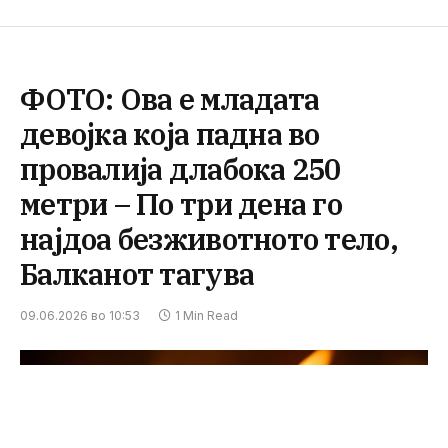
ФОТО: Ова е младата
девојка која падна во
провалија длабока 250
метри – По три дена го
најдоа безживотното тело,
Балканот тагува
09.06.2026 во 10:53
1 Min Read