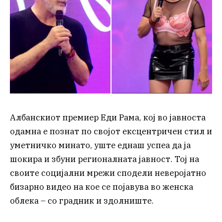
Албанскиот премиер Еди Рама, кој во јавноста
одамна е познат по својот ексцентричен стил и
уметничко минато, уште еднаш успеа да ја
шокира и збуни регионалната јавност. Тој на
своите социјални мрежи сподели неверојатно
бизарно видео на кое се појавува во женска
облека – со градник и здолниште.