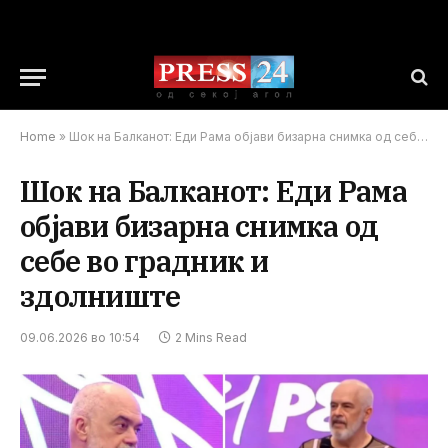
Home
»
Шок на Балканот: Еди Рама објави бизарна снимка од себе во градник и здолниште
Шок на Балканот: Еди Рама
објави бизарна снимка од
себе во градник и
здолниште
09.06.2026 во 10:54
2 Mins Read