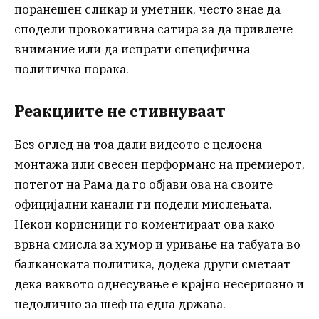
поранешен сликар и уметник, често знае да
сподели провокативна сатира за да привлече
внимание или да испрати специфична
политичка порака.
Реакциите не стивнуваат
Без оглед на тоа дали видеото е целосна
монтажа или свесен перформанс на премиерот,
потегот на Рама да го објави ова на своите
официјални канали ги подели мислењата.
Некои корисници го коментираат ова како
врвна смисла за хумор и уривање на табуата во
балканската политика, додека други сметаат
дека ваквото однесување е крајно несериозно и
недолично за шеф на една држава.