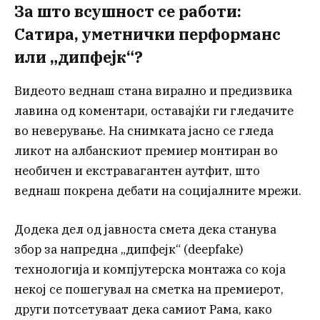
За што всушност се работи:
Сатира, уметнички перформанс
или „дипфејк“?
Видеото веднаш стана вирално и предизвика
лавина од коментари, оставајќи ги гледачите
во неверување. На снимката јасно се гледа
ликот на албанскиот премиер монтиран во
необичен и екстравагантен аутфит, што
веднаш покрена дебати на социјалните мрежи.
Додека дел од јавноста смета дека станува
збор за напредна „дипфејк“ (deepfake)
технологија и компјутерска монтажа со која
некој се пошегувал на сметка на премиерот,
други потсетуваат дека самиот Рама, како