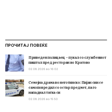
ПРОЧИТАЈ ПОВЕЌЕ
Приведен полицаец – пукал со службениот
пиштол пред ресторан во Кратово
02.08.2026 во 16:02
Семејна драма во неготинско: Пијан син се
самоповредил со остар предмет, па го
нападнал татка си
02.08.2026 во 15:50