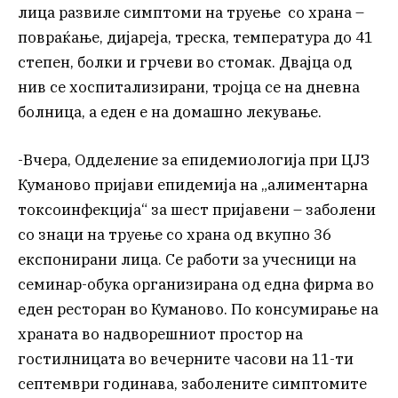
лица развиле симптоми на труење со храна –
повраќање, дијареја, треска, температура до 41
степен, болки и грчеви во стомак. Двајца од
нив се хоспитализирани, тројца се на дневна
болница, а еден е на домашно лекување.
-Вчера, Одделение за епидемиологија при ЦЈЗ
Куманово пријави епидемија на „алиментарна
токсоинфекција“ за шест пријавени – заболени
со знаци на труење со храна од вкупно 36
експонирани лица. Се работи за учесници на
семинар-обука организирана од една фирма во
еден ресторан во Куманово. По консумирање на
храната во надворешниот простор на
гостилницата во вечерните часови на 11-ти
септември годинава, заболените симптомите