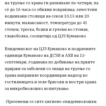
на труење со храна ги развивале по четири, па
сè до 16 часа со обилни повраќања, зачестени
водникави столици на секои 10,15 или 20
минути, малаксаност, температура до 41
степен, треска, болки и грчеви во стомак,
главоболка, соопштија од ЦЈЗ Куманово.
Епидемиолог на ЦЈЗ Куманово и подрачните
единици Куманово на ДСЗИ и АХВ на 15-
септември, годинава по добивање на првите
пријави за заболени со знаци на труење со
храна направиле координиран надзор во
гостилницата и зеле брисови и мостри храна
за микробиолошко испитување.
-Преземени се сите хигиено-епидемиолошки