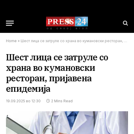
Home
»
Шест лица се затруле со храна во кумановски ресторан, пријавена епидемија
Шест лица се затруле со
храна во кумановски
ресторан, пријавена
епидемија
19.09.2025 во 12:30
2 Mins Read