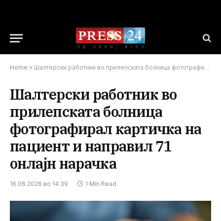
Home
»
Шалтерски работник во прилепската болница фотографирал картичка на пациент и направил 71 онлајн нарачка
Шалтерски работник во
прилепската болница
фотографирал картичка на
пациент и направил 71
онлајн нарачка
16.06.2026 во 14:39
1 Min Read