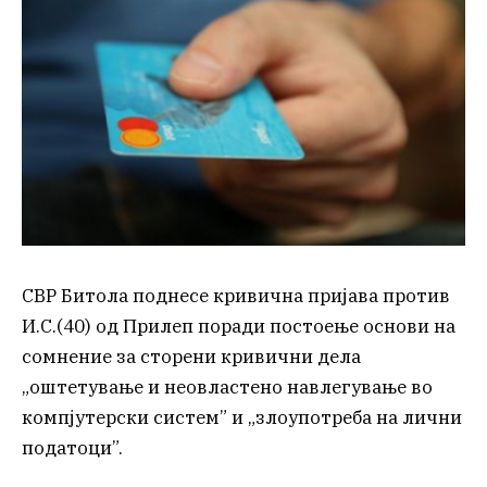
СВР Битола поднесе кривична пријава против
И.С.(40) од Прилеп поради постоење основи на
сомнение за сторени кривични дела
„оштетување и неовластено навлегување во
компјутерски систем” и „злоупотреба на лични
податоци”.