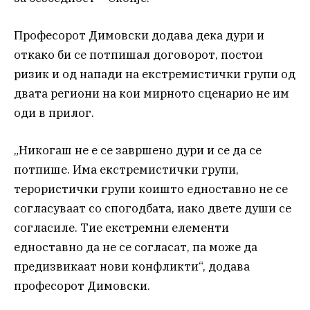
Професорот Димовски додава дека дури и
откако би се потпишал договорот, постои
ризик и од напади на екстремистички групи од
двата региони на кои мирното сценарио не им
оди в прилог.
„Никогаш не е се завршено дури и се да се
потпише. Има екстремистички групи,
терористички групи коишто едноставно не се
согласуваат со спогодбата, иако двете души се
согласиле. Тие екстремни елементи
едноставно да не се согласат, па може да
предизвикаат нови конфликти“, додава
професорот Димовски.