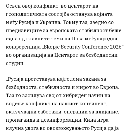
Освен овој конфликт, во центарот на
геополитичката состојба останува војната
меѓу Русија и Украина. Токму таа, заедно со
предизвиците за европската стабилност беше
една од главните теми на Прва меѓународна
конференција „Skopje Security Conference 2026“
во организација на Центарот за безбедносни
студии.
„Русија претставува најголема закана за
безбедноста, стабилноста и мирот во Европа.
Таа го засилува својот хибриден начин на
водење конфликт на нашиот континент,
вклучувајќи саботажи, операции за влијание,
пропаганда и дезинформации. Кина игра
клучна улога во овозможувањето Русија да ја