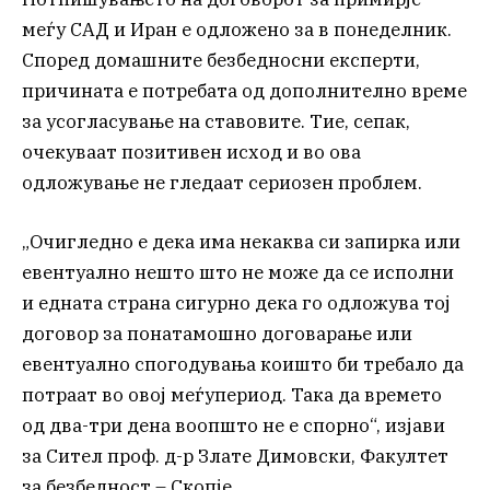
меѓу САД и Иран е одложено за в понеделник.
Според домашните безбедносни експерти,
причината е потребата од дополнително време
за усогласување на ставовите. Тие, сепак,
очекуваат позитивен исход и во ова
одложување не гледаат сериозен проблем.
„Очигледно е дека има некаква си запирка или
евентуално нешто што не може да се исполни
и едната страна сигурно дека го одложува тој
договор за понатамошно договарање или
евентуално спогодувања коишто би требало да
потраат во овој меѓупериод. Така да времето
од два-три дена воопшто не е спорно“, изјави
за Сител проф. д-р Злате Димовски, Факултет
за безбедност – Скопје.