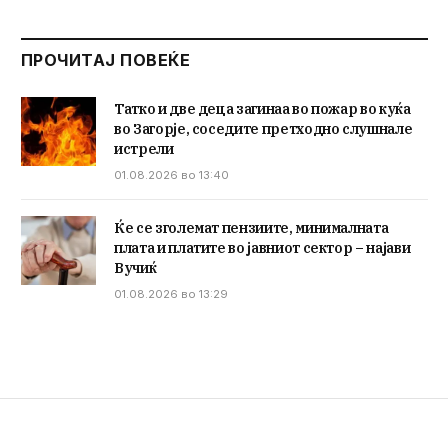
ПРОЧИТАЈ ПОВЕЌЕ
Татко и две деца загинаа во пожар во куќа
во Загорје, соседите претходно слушнале
истрели
01.08.2026 во 13:40
Ќе се зголемат пензиите, минималната
плата и платите во јавниот сектор – најави
Вучиќ
01.08.2026 во 13:29