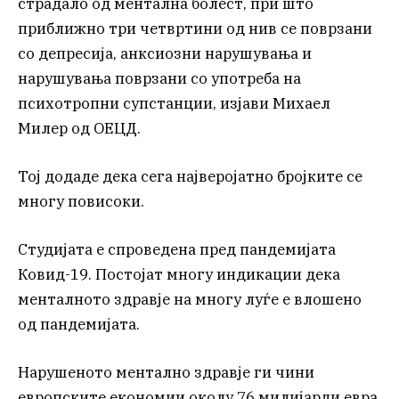
страдало од ментална болест, при што
приближно три четвртини од нив се поврзани
со депресија, анксиозни нарушувања и
нарушувања поврзани со употреба на
психотропни супстанции, изјави Михаел
Милер од ОЕЦД.
Тој додаде дека сега најверојатно бројките се
многу повисоки.
Студијата е спроведена пред пандемијата
Ковид-19. Постојат многу индикации дека
менталното здравје на многу луѓе е влошено
од пандемијата.
Нарушеното ментално здравје ги чини
европските економии околу 76 милијарди евра