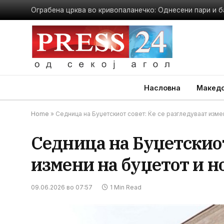
Ограбена црква во кривопаланечко: Однесени пари и б
Насловна
Македо
Home
»
Седница на Буџетскиот совет: Ќе се разгледуваат изме
Седница на Буџетскиот
измени на буџетот и 
09.06.2026 во 07:57
1 Min Read