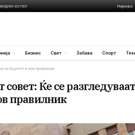
Најново
акарен котел
нија
Бизнис
Свет
Забава
Спорт
Тех
ни на буџетот и нов правилник
 совет: Ќе се разгледуваа
нов правилник