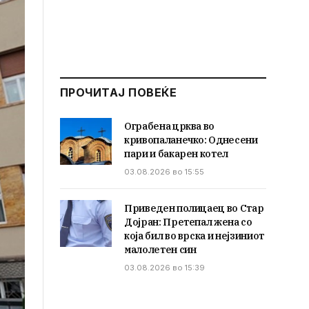
ПРОЧИТАЈ ПОВЕЌЕ
Ограбена црква во
кривопаланечко: Однесени
пари и бакарен котел
03.08.2026 во 15:55
Приведен полицаец во Стар
Дојран: Претепал жена со
која бил во врска и нејзиниот
малолетен син
03.08.2026 во 15:39