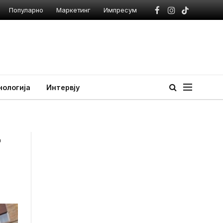
Популарно
Маркетинг
Импресум
Facebook
Instagram
TikTok
нологија
Интервју
т