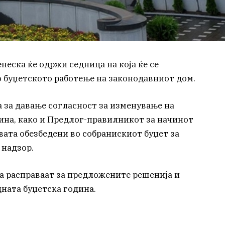
неска ќе одржи седница на која ќе се
 буџетското работење на законодавниот дом.
а за давање согласност за изменување на
дина, како и Предлог-правилникот за начинот
вата обезбедени во собранискиот буџет за
 надзор.
да расправаат за предложените решенија и
ната буџетска година.