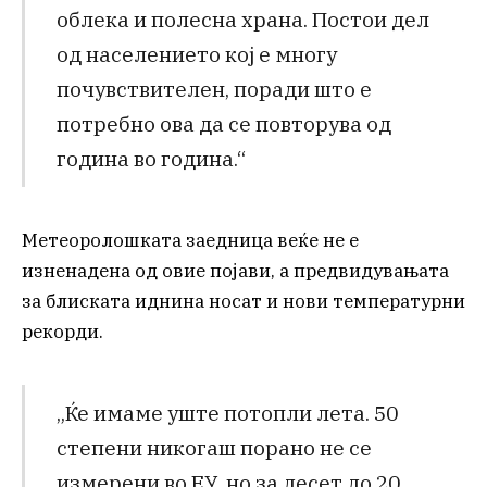
облека и полесна храна. Постои дел
од населението кој е многу
почувствителен, поради што е
потребно ова да се повторува од
година во година.“
Метеоролошката заедница веќе не е
изненадена од овие појави, а предвидувањата
за блиската иднина носат и нови температурни
рекорди.
„Ќе имаме уште потопли лета. 50
степени никогаш порано не се
измерени во ЕУ, но за десет до 20