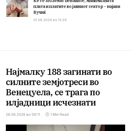
Ќе се зголемат пензиите, минималната
плата и платите во јавниот сектор – најави
Вучиќ
01.08.2026 во 13:29
Најмалку 188 загинати во
силните земјотреси во
Венецуела, се трага по
илјадници исчезнати
26.06.2026 во 09:11
1 Min Read