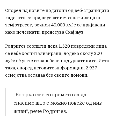
Според најновите податоци од веб-страницата
каде што се пријавуваат исчезнати лица по
земјотресот, речиси 40.000 луѓе се пријавени
како исчезнати, пренесува Скај њуз.
Родригез соопшти дека 1.520 повредени лица
се веќе хоспитализирани, додека околу 200
луѓе сè уште се заробени под урнатините. Исто
така, според неговите информации, 2.927
семејства останаа без своите домови.
„Во трка сме со времето за да
спасиме што е можно повеќе од нив
живи“, рече Родригез.