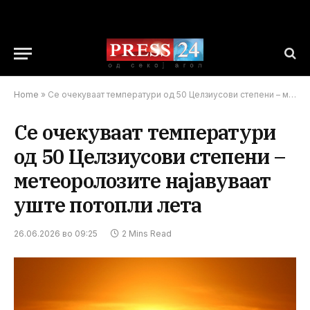
Home
»
Се очекуваат температури од 50 Целзиусови степени – метеоролозите најавуваат уште потопли лета
Се очекуваат температури
од 50 Целзиусови степени –
метеоролозите најавуваат
уште потопли лета
26.06.2026 во 09:25
2 Mins Read