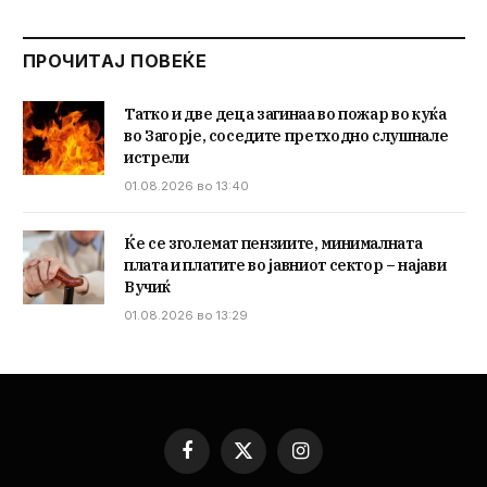
ПРОЧИТАЈ ПОВЕЌЕ
Татко и две деца загинаа во пожар во куќа
во Загорје, соседите претходно слушнале
истрели
01.08.2026 во 13:40
Ќе се зголемат пензиите, минималната
плата и платите во јавниот сектор – најави
Вучиќ
01.08.2026 во 13:29
Facebook
X
Instagram
(Twitter)