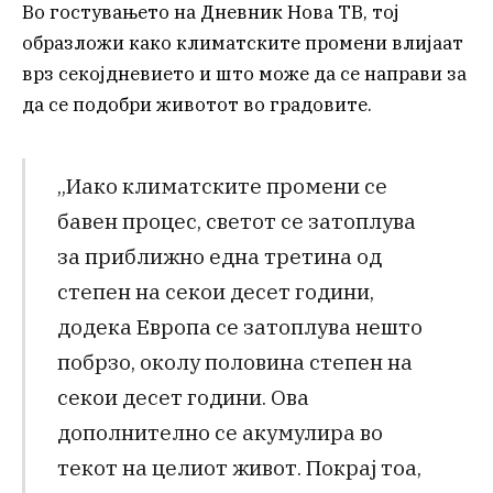
Во гостувањето на Дневник Нова ТВ, тој
образложи како климатските промени влијаат
врз секојдневието и што може да се направи за
да се подобри животот во градовите.
„Иако климатските промени се
бавен процес, светот се затоплува
за приближно една третина од
степен на секои десет години,
додека Европа се затоплува нешто
побрзо, околу половина степен на
секои десет години. Ова
дополнително се акумулира во
текот на целиот живот. Покрај тоа,