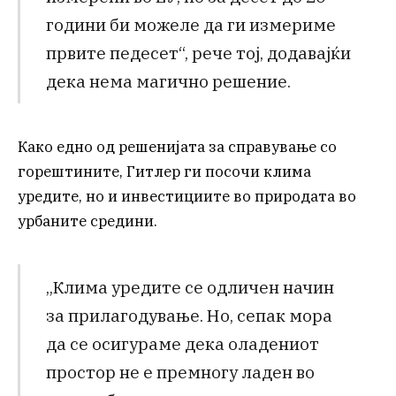
години би можеле да ги измериме
првите педесет“, рече тој, додавајќи
дека нема магично решение.
Како едно од решенијата за справување со
горештините, Гитлер ги посочи клима
уредите, но и инвестициите во природата во
урбаните средини.
„Клима уредите се одличен начин
за прилагодување. Но, сепак мора
да се осигураме дека оладениот
простор не е премногу ладен во