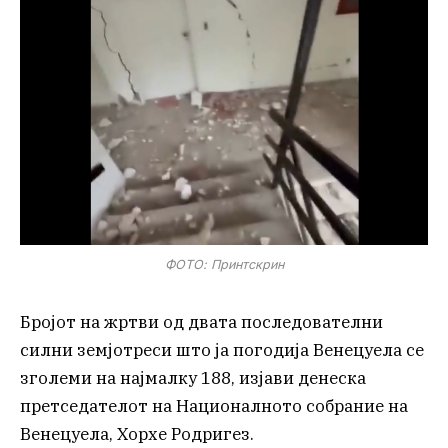
ФОТО: Принтскрин
Бројот на жртви од двата последователни
силни земјотреси што ја погодија Венецуела се
зголеми на најмалку 188, изјави денеска
претседателот на Националното собрание на
Венецуела, Хорхе Родригез.