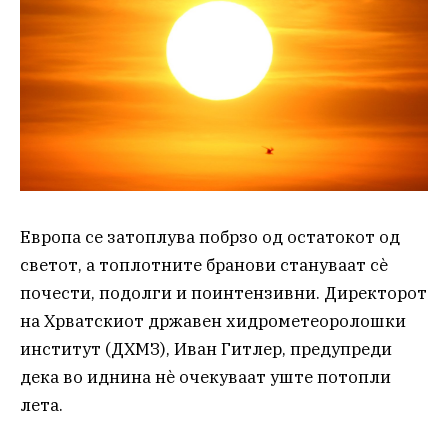
Европа се затоплува побрзо од остатокот од
светот, а топлотните бранови стануваат сè
почести, подолги и поинтензивни. Директорот
на Хрватскиот државен хидрометеоролошки
институт (ДХМЗ), Иван Гитлер, предупреди
дека во иднина нè очекуваат уште потопли
лета.