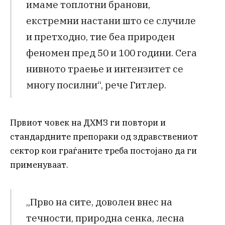
имаме топлотни бранови,
екстремни настани што се случиле
и претходно, тие беа природен
феномен пред 50 и 100 години. Сега
нивното траење и интензитет се
многу посилни“, рече Гитлер.
Првиот човек на ДХМЗ ги повтори и
стандардните препораки од здравствениот
сектор кои граѓаните треба постојано да ги
применуваат.
„Прво на сите, доволен внес на
течности, природна сенка, лесна