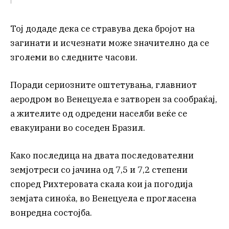
Тој додаде дека се стравува дека бројот на
загинати и исчезнати може значително да се
зголеми во следните часови.
Поради сериозните оштетувања, главниот
аеродром во Венецуела е затворен за сообраќај,
а жителите од одредени населби веќе се
евакуирани во соседен Бразил.
Како последица на двата последователни
земјотреси со јачина од 7,5 и 7,2 степени
според Рихтеровата скала кои ја погодија
земјата синоќа, во Венецуела е прогласена
вонредна состојба.