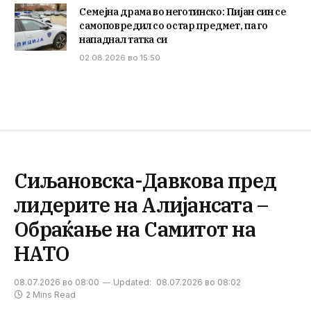
Семејна драма во неготинско: Пијан син се
самоповредил со остар предмет, па го
нападнал татка си
02.08.2026 во 15:50
Сиљановска-Давкова пред
лидерите на Алијансата –
Обраќање на Самитот на
НАТО
08.07.2026 во 08:00
Updated:
08.07.2026 во 08:02
2 Mins Read