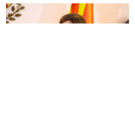
Претседателката Гордана Сиљановска-Давкова
денеска ќе учествува на состанокот на
Северноатлантскиот совет на ниво на шефови
на држави и влади, кој се одржува во рамки на
Самитот на НАТО во Анкара. Таа ќе има свое