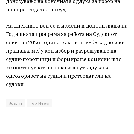
донесување на конечната одлука за избор на
нов претседател на судот.
На дневниот ред се и измени и дополнувања на
Годишната програма за работа на Судскиот
совет за 2026 година, како и повеќе кадровски
прашања, меѓу кои избор и разрешување на
судии-поротници и формирање комисии што
ќе постапуваат по барања за утврдување
одговорност на судии и претседатели на
судови.
Just In
Top News