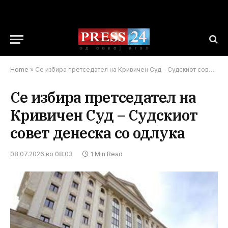
Home
»
Се избира претседател на Кривичен Суд – Судскиот совет денеска со одлука
Се избира претседател на
Кривичен Суд – Судскиот
совет денеска со одлука
08.07.2026 во 08:03
1 Min Read