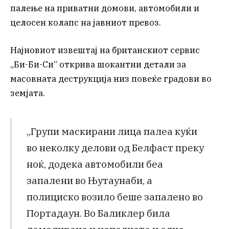
палење на приватни домови, автомобили и
целосен колапс на јавниот превоз.
Најновиот извештај на британскиот сервис
„Би-Би-Си“ открива шокантни детали за
масовната деструкција низ повеќе градови во
земјата.
„Групи маскирани лица палеа куќи
во неколку делови од Белфаст преку
ноќ, додека автомобили беа
запалени во Њутаунаби, а
полициско возило беше запалено во
Портадаун. Во Баликлер била