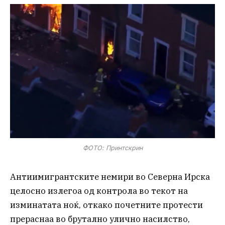
ФОТО: Принтскрин
Антиимигрантските немири во Северна Ирска
целосно излегоа од контрола во текот на
изминатата ноќ, откако почетните протести
прераснаа во брутално улично насилство,