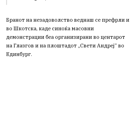
Бранот на незадоволство веднаш се префрли и
во Шкотска, каде синоќа масовни
демонстрации беа организирани во центарот
на Глазгов и на плоштадот „Свети Андреј“ во
Единбург.