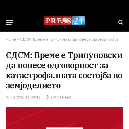
Home
»
СДСМ: Време е Трипуновски да понесе одговорност за катастрофалната состојба во земјоделието
СДСМ: Време е Трипуновски
да понесе одговорност за
катастрофалната состојба во
земјоделието
10.06.2026 во 09:42
2 Mins Read