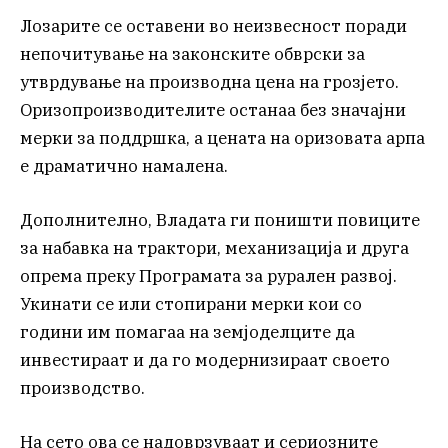
Лозарите се оставени во неизвесност поради
непочитување на законските обврски за
утврдување на производна цена на грозјето.
Оризопроизводителите останаа без значајни
мерки за поддршка, а цената на оризовата арпа
е драматично намалена.
Дополнително, Владата ги поништи повиците
за набавка на трактори, механизација и друга
опрема преку Програмата за рурален развој.
Укинати се или стопирани мерки кои со
години им помагаа на земјоделците да
инвестираат и да го модернизираат своето
производство.
На сето ова се надоврзуваат и сериозните