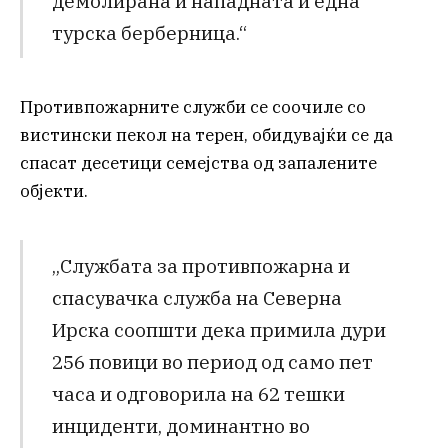
демолирана и нападната и една
турска берберница.“
Противпожарните служби се соочиле со
вистински пекол на терен, обидувајќи се да
спасат десетици семејства од запалените
објекти.
„Службата за противпожарна и
спасувачка служба на Северна
Ирска соопшти дека примила дури
256 повици во период од само пет
часа и одговорила на 62 тешки
инциденти, доминантно во