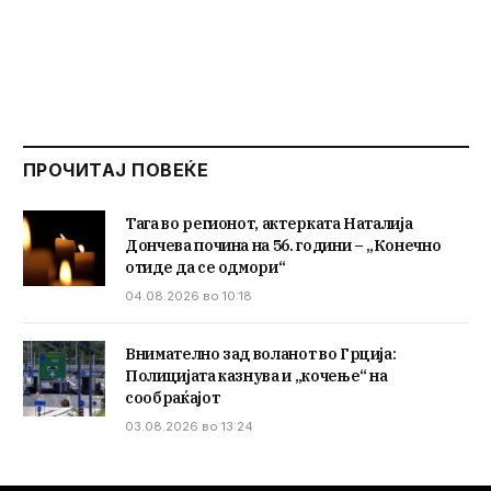
ПРОЧИТАЈ ПОВЕЌЕ
Тага во регионот, актерката Наталија
Дончева почина на 56. години – „Конечно
отиде да се одмори“
04.08.2026 во 10:18
Внимателно зад воланот во Грција:
Полицијата казнува и „кочење“ на
сообраќајот
03.08.2026 во 13:24