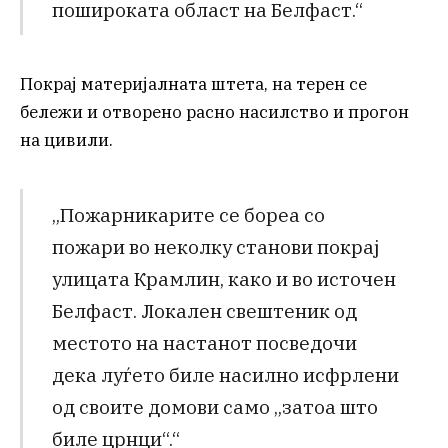
пошироката област на Белфаст.“
Покрај материјалната штета, на терен се
бележи и отворено расно насилство и прогон
на цивили.
„Пожарникарите се бореа со
пожари во неколку станови покрај
улицата Крамлин, како и во источен
Белфаст. Локален свештеник од
местото на настанот посведочи
дека луѓето биле насилно исфрлени
од своите домови само „затоа што
биле црнци“.“