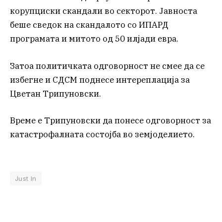
корупциски скандали во секторот. Јавноста
беше сведок на скандалото со ИПАРД
програмата и митото од 50 илјади евра.
Затоа политичката одговорност не смее да се
избегне и СДСМ поднесе интереплација за
Цветан Трипуновски.
Време е Трипуновски да понесе одговорност за
катастрофалната состојба во земјоделието.
Just In