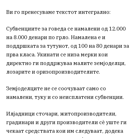
Ви го пренесуваме текстот интегрално:
Субвенциите за говеда се намалени од 12.000
на 8.000 денари по грло. Намалена е и
поддршката за тутунот, од 100 на 80 денари за
прва класа. Укинати се низа мерки кои
директно ги поддржуваа малите земјоделци,
лозарите и оризопроизводителите.
Земјоделците не се соочуваат само со
намалени, туку и со неисплатени субвенции.
Илјадници сточари, житопроизводители,
градинари и други производители сè уште ги
чекаат средствата кои им следуваат, додека