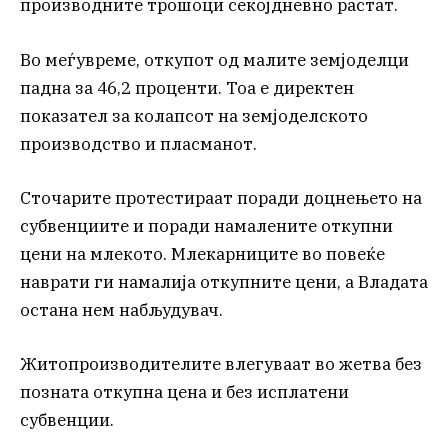
производните трошоци секојдневно растат.
Во меѓувреме, откупот од малите земјоделци
падна за 46,2 проценти. Тоа е директен
показател за колапсот на земјоделското
производство и пласманот.
Сточарите протестираат поради доцнењето на
субвенциите и поради намалените откупни
цени на млекото. Млекарниците во повеќе
наврати ги намалија откупните цени, а Владата
остана нем набљудувач.
Житопроизводителите влегуваат во жетва без
позната откупна цена и без исплатени
субвенции.