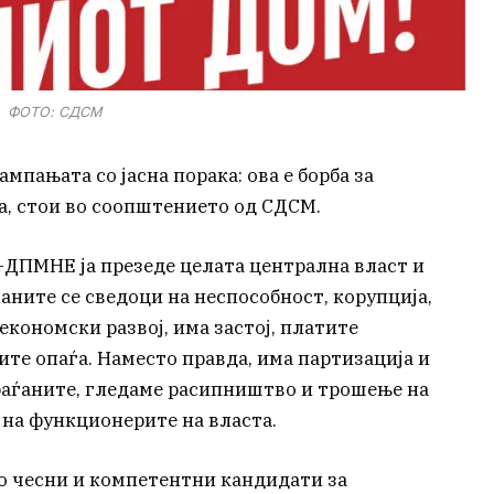
ФОТО: СДСМ
мпањата со јасна порака: ова е борба за
, стои во соопштението од СДСМ.
-ДПМНЕ ја презеде целата централна власт и
аните се сведоци на неспособност, корупција,
кономски развој, има застој, платите
ите опаѓа. Наместо правда, има партизација и
раѓаните, гледаме расипништво и трошење на
 на функционерите на власта.
о чесни и компетентни кандидати за