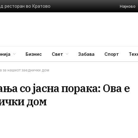
Најново
ед ресторан во Кратово
нија
Бизнис
Свет
Забава
Спорт
Тех
а за нашиот заеднички дом
а со јасна порака: Ова е
нички дом