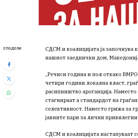
СДСМ и коалицијата ја започнува ка
СПОДЕЛИ
нашиот заеднички дом, Македонија
„Речиси година и пол откако ВМРО
четири години локална власт, граѓ
расипништво ароганција. Наместо е
стагнираат а стандардот на граѓан
селективност. Наместо грижа за г
јавните пари за лични привилегии
СДСМ и коалицијата настапуваат с