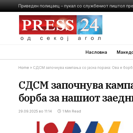
Приведен полицаец – пукал со службениот пиштол пр
Насловна
Македо
Home
»
СДСМ започнува кампања со јасна порака: Ова е борб
СДСМ започнува кампањ
борба за нашиот заед
29.09.2025 во 11:14
1 Min Read