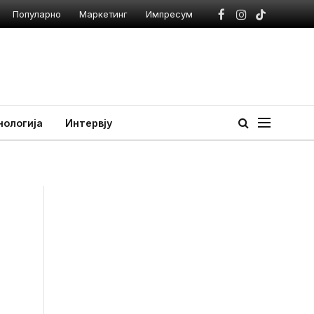
Популарно
Маркетинг
Импресум
Facebook
Instagram
TikTok
нологија
Интервју