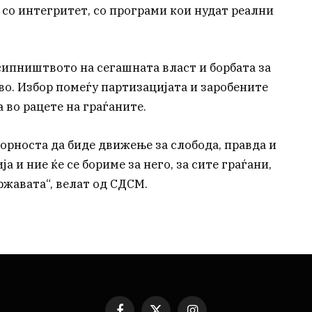
 со интегритет, со програми кои нудат реални
сипништвото на сегашната власт и борбата за
во. Избор помеѓу партизацијата и заробените
 во рацете на граѓаните.
орноста да биде движење за слобода, правда и
 и ние ќе се бориме за него, за сите граѓани,
ржавата“, велат од СДСМ.