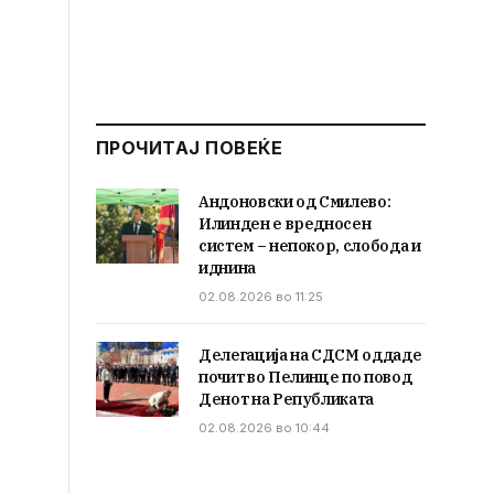
ПРОЧИТАЈ ПОВЕЌЕ
Андоновски од Смилево:
Илинден е вредносен
систем – непокор, слобода и
иднина
02.08.2026 во 11:25
Делегација на СДСМ оддаде
почит во Пелинце по повод
Денот на Републиката
02.08.2026 во 10:44