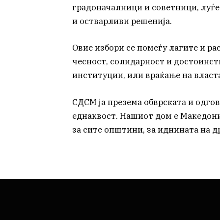
градоначалници и советници, луѓе
и остварливи решенија.
Овие избори се помеѓу лагите и ра
чесност, солидарност и достоинст
институции, или враќање на власта
СДСМ ја презема обврската и одгов
еднаквост. Нашиот дом е Македонија
за сите општини, за иднината на д