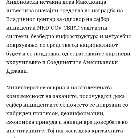
Андоновски истакна дека Македонија
инвестира значајни средства во изградба на
Владиниот центар за одговор на сајбер
инциденти MKD-GOV-CSIRT, заштитни
системи, безбедна инфраструктура и меѓусебно
поврзување, со средства од националниот
буџет и со поддршка од стратешките партнери,
вклучително и Соединетите Американски
Држави.
Министерот се осврна и на зголемената
комплексност на заканите, посочувајќи дека
сајбер инцидентите сè почесто се поврзани со
хибриден притисок, дезинформации,
економска принуда и напади врз довербата во
институциите. Тој нагласи дека критичната