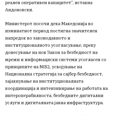
реален оперативен капацитет“, истакна
Андоновски.
Министерот посочи дека Македонија во
изминатиот период постигна значителен
напредок во законодавното и
институционалното усогласување, преку
донесување на нов Закон за безбедност на
мрежи и информациски системи усогласен со
принципите на NIS2, усвојување на
Национална стратегија за сајбер безбедност,
зајакнување на институционалната
координација и интензивирање на работата на
интероперабилноста, безбедните дигитални
услуги и дигиталната јавна инфраструктура.