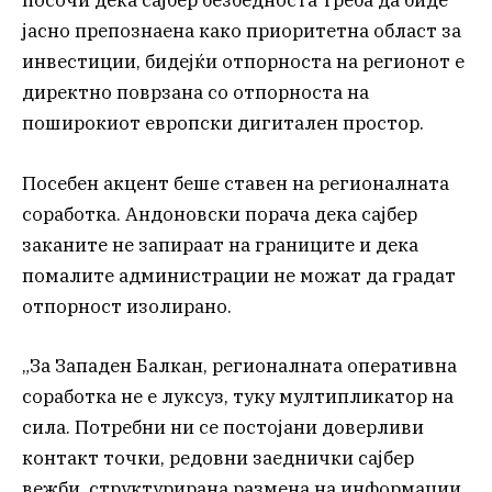
посочи дека сајбер безбедноста треба да биде
јасно препознаена како приоритетна област за
инвестиции, бидејќи отпорноста на регионот е
директно поврзана со отпорноста на
поширокиот европски дигитален простор.
Посебен акцент беше ставен на регионалната
соработка. Андоновски порача дека сајбер
заканите не запираат на границите и дека
помалите администрации не можат да градат
отпорност изолирано.
„За Западен Балкан, регионалната оперативна
соработка не е луксуз, туку мултипликатор на
сила. Потребни ни се постојани доверливи
контакт точки, редовни заеднички сајбер
вежби, структурирана размена на информации