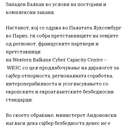
Западен Балкан во услови на постојани и
комплексни закани.
Настанот, кој се одржа во Палатата Луксембург
во Париз, ги собра претставниците на земјите
од регионот, француските партнери и
претставници
на Western Balkans Cyber Capacity Centre –
WB3C, со цел продлабочување на дијалогот за
сајбер отпорноста, регионалната соработка,
интероперабилноста и усогласувањето со
европските и евроатлантските безбедносни
стандарди.
Во своето обраќање, министерот Андоновски
нагласи дека сајбер безбедноста денес не е