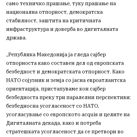
само техничко прашање, туку прашање на
национална отпорност, демократска
стабилност, заштита на критичната
инфраструктура и доверба во дигиталната
држава.
„Република Македонија ја гледа сајбер
отпорноста како составен дел од европската
безбедност и демократската отпорност. Како
НАТО сојузник и земја со јасна евроатлантска
ориентација, пристапуваме кон сајбер
безбедноста преку три паралелни перспективи:
безбедносна усогласеност со НАТО,
усогласување со европското acquis и целите на
Дигиталната декада, како и потреба
стратешката усогласеност да се претвори во