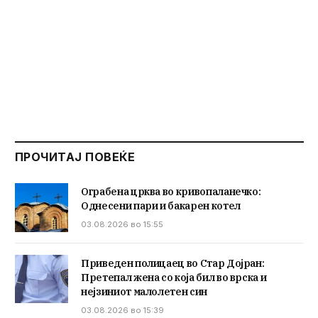
ПРОЧИТАЈ ПОВЕЌЕ
Ограбена црква во кривопаланечко:
Однесени пари и бакарен котел
03.08.2026 во 15:55
Приведен полицаец во Стар Дојран:
Претепал жена со која бил во врска и
нејзиниот малолетен син
03.08.2026 во 15:39