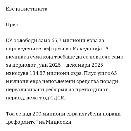
Еве ја вистината:
Прво.
ЕУ ослободи само 65,7 милиони евра за
спроведените реформи во Македонија. А
вкупната сума која требаше да се повлече само
за периодот јуни 2025 – декември 2025
изнесува 134,87 милиони евра. Плус уште 65
милиони евра неповлечени средства поради
нереализирани реформи за претходниот
период, вела т од СДСМ.
Тоа се над 200 милиони евра изгубени поради
„реформите“ на Мицкоски.