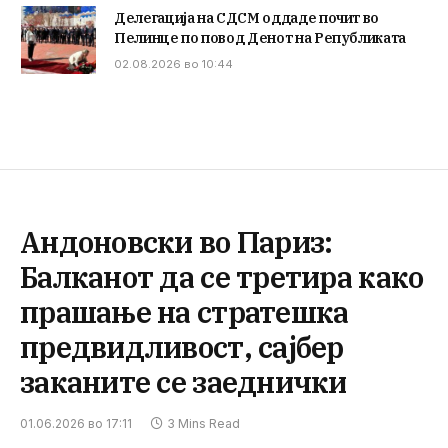
Делегација на СДСМ оддаде почит во
Пелинце по повод Денот на Републиката
02.08.2026 во 10:44
Андоновски во Париз:
Балканот да се третира како
прашање на стратешка
предвидливост, сајбер
заканите се заеднички
01.06.2026 во 17:11
3 Mins Read