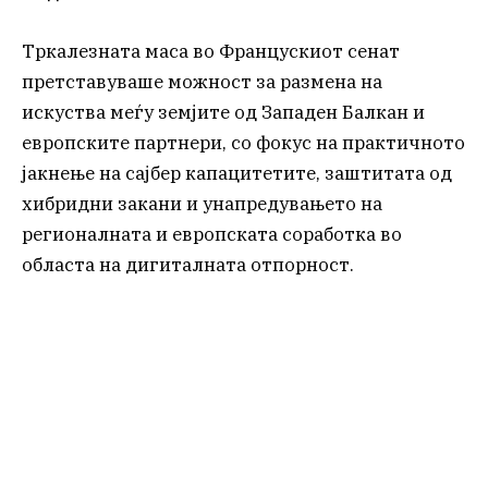
Тркалезната маса во Францускиот сенат
претставуваше можност за размена на
искуства меѓу земјите од Западен Балкан и
европските партнери, со фокус на практичното
јакнење на сајбер капацитетите, заштитата од
хибридни закани и унапредувањето на
регионалната и европската соработка во
областа на дигиталната отпорност.