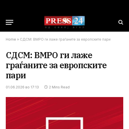
Home
»
СДСМ: ВМРО ги лаже граѓаните за европските пари
СДСМ: ВМРО ги лаже
граѓаните за европските
пари
01.06.2026 во 17:13
2 Mins Read