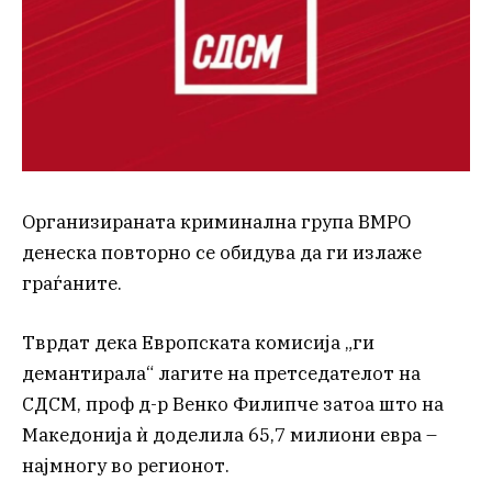
Организираната криминална група ВМРО
денеска повторно се обидува да ги излаже
граѓаните.
Тврдат дека Европската комисија „ги
демантирала“ лагите на претседателот на
СДСМ, проф д-р Венко Филипче затоа што на
Македонија ѝ доделила 65,7 милиони евра –
најмногу во регионот.