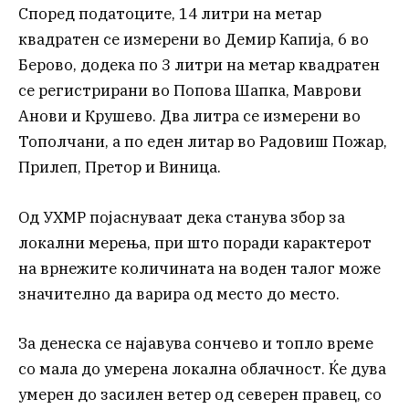
Според податоците, 14 литри на метар
квадратен се измерени во Демир Капија, 6 во
Берово, додека по 3 литри на метар квадратен
се регистрирани во Попова Шапка, Маврови
Анови и Крушево. Два литра се измерени во
Тополчани, а по еден литар во Радовиш Пожар,
Прилеп, Претор и Виница.
Од УХМР појаснуваат дека станува збор за
локални мерења, при што поради карактерот
на врнежите количината на воден талог може
значително да варира од место до место.
За денеска се најавува сончево и топло време
со мала до умерена локална облачност. Ќе дува
умерен до засилен ветер од северен правец, со