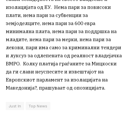
изолацијата од ЕУ. Нема пари за повисоки
плати, нема пари за субвенции за
земјоделците, нема пари за 600 евра
минимална плата, нема пари за поддршка на
младите, нема пари за мерки, нема пари за
лекови, пари има само за криминални тендери
и луксуз за одлепената од реалност владејачка
ВМРО. Колку платија граѓаните за Мицкоски
да ги слави неуспесите и извештајот на
Европскиот парламент за изолацијата на
Македонија?, прашуваат од опозицијата.
Just In
Top News