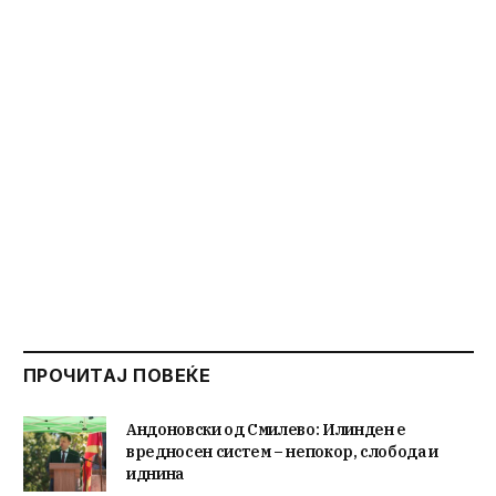
ПРОЧИТАЈ ПОВЕЌЕ
Андоновски од Смилево: Илинден е
вредносен систем – непокор, слобода и
иднина