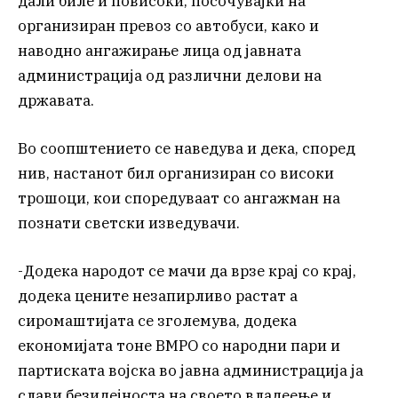
дали биле и повисоки, посочувајќи на
организиран превоз со автобуси, како и
наводно ангажирање лица од јавната
администрација од различни делови на
државата.
Во соопштението се наведува и дека, според
нив, настанот бил организиран со високи
трошоци, кои споредуваат со ангажман на
познати светски изведувачи.
-Додека народот се мачи да врзе крај со крај,
додека цените незапирливо растат а
сиромаштијата се зголемува, додека
економијата тоне ВМРО со народни пари и
партиската војска во јавна администрација ја
слави безидејноста на своето владеење и