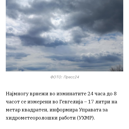
ФОТО: Пресс24
Најмногу врнежи во изминатите 24 часа до 8
часот се измерени во Гевгелија – 17 литри на
метар квадратен, информира Управата за
хидрометеоролошки работи (УХМР).