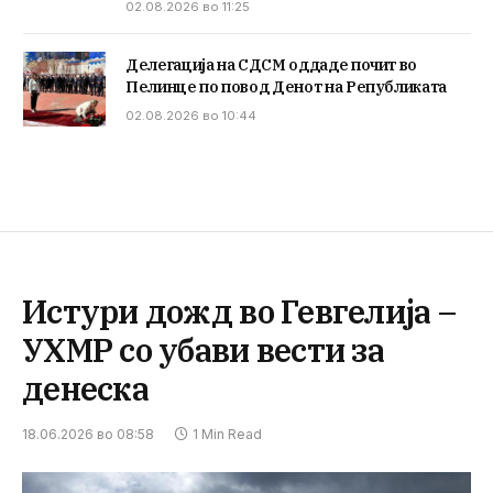
02.08.2026 во 11:25
Делегација на СДСМ оддаде почит во
Пелинце по повод Денот на Републиката
02.08.2026 во 10:44
Истури дожд во Гевгелија –
УХМР со убави вести за
денеска
18.06.2026 во 08:58
1 Min Read