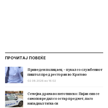
ПРОЧИТАЈ ПОВЕЌЕ
Приведен полицаец – пукал со службениот
пиштол пред ресторан во Кратово
02.08.2026 во 16:02
Семејна драма во неготинско: Пијан син се
самоповредил со остар предмет, па го
нападнал татка си