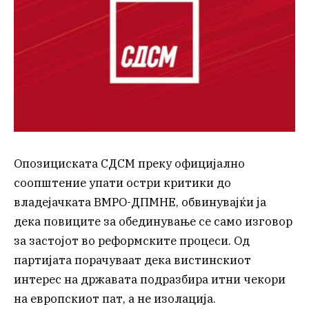
Опозициската СДСМ преку официјално
соопштение упати остри критики до
владејачката ВМРО-ДПМНЕ, обвинувајќи ја
дека повиците за обединување се само изговор
за застојот во реформските процеси. Од
партијата порачуваат дека вистинскиот
интерес на државата подразбира итни чекори
на европскиот пат, а не изолација.