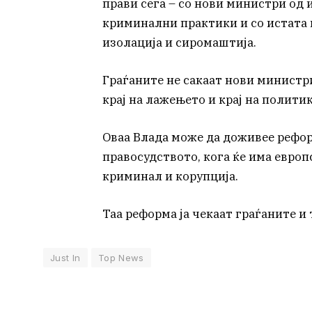
прави сега – со нови министри од 
криминални практики и со истата п
изолација и сиромаштија.
Граѓаните не сакаат нови министри
крај на лажењето и крај на политик
Оваа Влада може да доживее рефор
правосудството, кога ќе има европ
криминал и корупција.
Таа реформа ја чекаат граѓаните и 
Just In
Top News