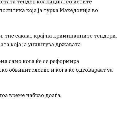
истата тендер коалиција, со истите
олитика која ја турка Македонија во
, тие сакаат крај на криминалните тендери,
ата која ја уништува државата.
ма само кога ќе се реформира
ско обвинителство и кога ќе одговараат за
тоа време набрзо доаѓа.