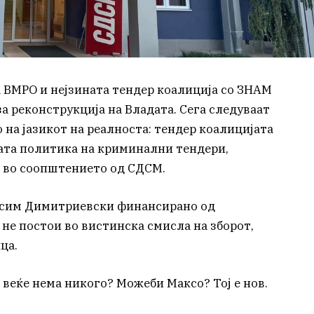
 ВМРО и нејзината тендер коалиција со ЗНАМ
а реконструкција на Владата. Сега следуваат
на јазикот на реалноста: тендер коалицијата
тата политика на криминални тендери,
и во соопштението од СДСМ.
ксим Димитриевски финансирано од
 не постои во вистинска смисла на зборот,
ица.
 веќе нема никого? Можеби Максо? Тој е нов.