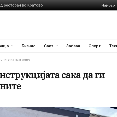
Најново
ед ресторан во Кратово
нија
Бизнис
Свет
Забава
Спорт
Тех
 очите на граѓаните
нструкцијата сака да ги
аните