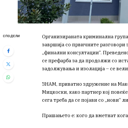
Организираната криминална група
СПОДЕЛИ
завршија со првичните разговори з
„финални консултации“. Преведено 
се префарба за да продолжи со ис
задолжувања и изолација – се вел
ЗНАМ, приватно здружение на Ма
Мицкоски, како партнер кој повеќе
сега треба да се појави со „нови“ л
Прашањето е: кого да вметнат кога