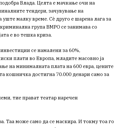
 подобра Влада. Целта е мачкање очи на
миналните тендери, зачувување на
уште малку време. Сè друго е шарена лага за
 криминална група ВМРО се занимава со
ата е во тешка криза.
 инвестиции се намалени за 60%,
иски плати во Европа, младите масовно ја
ање на минималната плата на 600 евра, цените
та кошничка достигна 70.000 денари само за
леми, тие прават театар наречен
а. Таа може само да се маскира. И токму тоа го