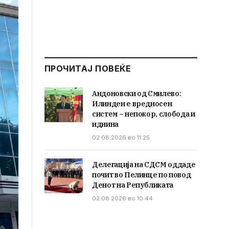
ПРОЧИТАЈ ПОВЕЌЕ
Андоновски од Смилево:
Илинден е вредносен
систем – непокор, слобода и
иднина
02.08.2026 во 11:25
Делегација на СДСМ оддаде
почит во Пелинце по повод
Денот на Републиката
02.08.2026 во 10:44