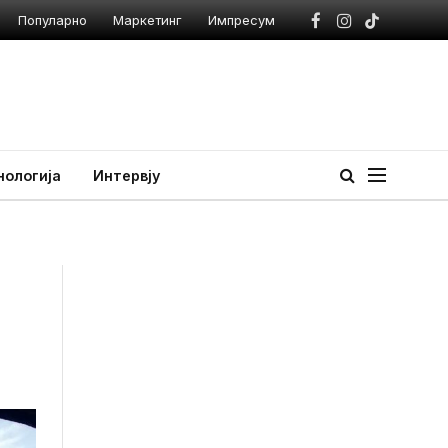
Популарно
Маркетинг
Импресум
Facebook
Instagram
TikTok
нологија
Интервју