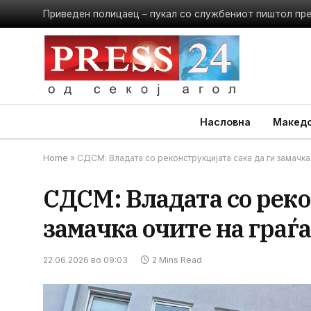
Приведен полицаец – пукал со службениот пиштол пр
Насловна
Македо
Home
»
СДСМ: Владата со реконструкцијата сака да ги замачка
СДСМ: Владата со реко
замачка очите на граѓ
22.06.2026 во 09:03
2 Mins Read