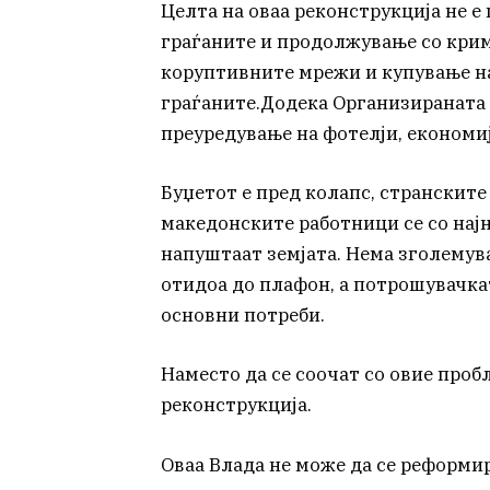
Целта на оваа реконструкција не е
граѓаните и продолжување со кри
коруптивните мрежи и купување на 
граѓаните.Додека Организираната
преуредување на фотелји, економиј
Буџетот е пред колапс, странските
македонските работници се со најн
напуштаат земјата. Нема зголемув
отидоа до плафон, а потрошувачка
основни потреби.
Наместо да се соочат со овие проб
реконструкција.
Оваа Влада не може да се реформир