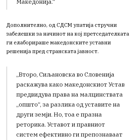
Македонија.“
Дополнително, од СДСМ упатија стручни
забелешки за начинот на кој претседателката
ги елаборираше македонските уставни
решенија пред странската јавност.
„Второ, Сиљановска во Словенија
раскажува како македонскиот Устав
предвидува права на малцинствата
„општо“, за разлика од уставите на
други земји. Но, тоа е празна
реторика. Уставот и правниот
систем ефективно ги препознаваат