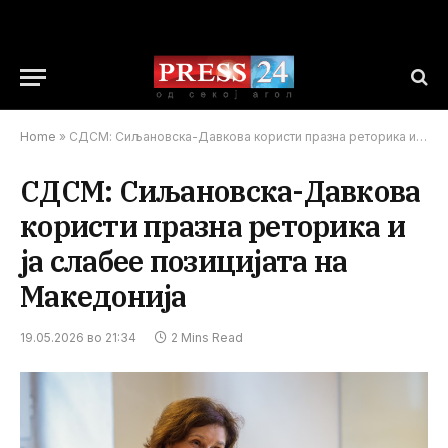
Home
»
СДСМ: Сиљановска-Давкова користи празна реторика и ја слабее позицијата на Македонија
СДСМ: Сиљановска-Давкова
користи празна реторика и
ја слабее позицијата на
Македонија
19.05.2026 во 21:34
2 Mins Read