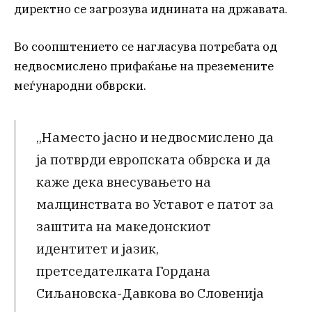
директно се загрозува иднината на државата.
Во соопштението се нагласува потребата од
недвосмислено прифаќање на преземените
меѓународни обврски.
„Наместо јасно и недвосмислено да
ја потврди европската обврска и да
каже дека внесувањето на
малцинствата во Уставот е патот за
заштита на македонскиот
идентитет и јазик,
претседателката Гордана
Сиљановска-Давкова во Словенија