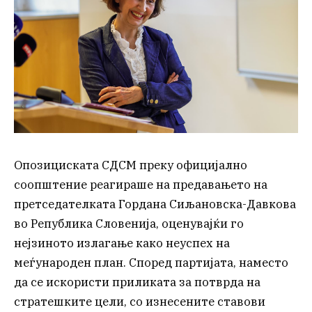
Опозициската СДСМ преку официјално
соопштение реагираше на предавањето на
претседателката Гордана Сиљановска-Давкова
во Република Словенија, оценувајќи го
нејзиното излагање како неуспех на
меѓународен план. Според партијата, наместо
да се искористи приликата за потврда на
стратешките цели, со изнесените ставови