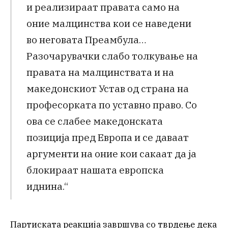
и реализираат правата само на
оние малцинства кои се наведени
во неговата Преамбула…
Разочарувачки слабо толкување на
правата на малцинствата и на
македонскиот Устав од страна на
професорката по уставно право. Со
ова се слабее македонската
позиција пред Европа и се даваат
аргументи на оние кои сакаат да ја
блокираат нашата европска
иднина.“
Партиската реакција завршува со тврдење дека