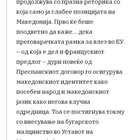
продолжува со празна реторика со
која само ја слабее позицијата на
Македонија. Прво ќе беше
поодветно да каже… дека
преговарачката рамка за влез во ЕУ
– од која е дел и францускиот
предлог – дури повеќе од
Преспанскиот договор го осигурува
македонскиот идентитет како
посебен народ и македонскиот
јазик како негова клучна
одредница. Тоа се постигнува токму
со внесување на бугарското
малцинство во Уставот на