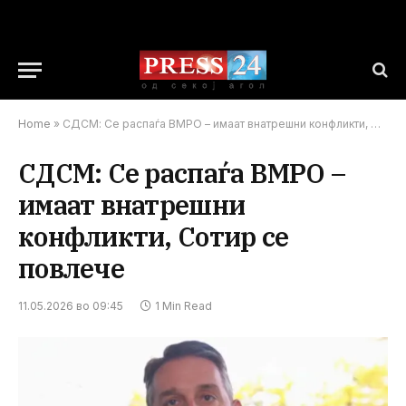
Home
»
СДСМ: Се распаѓа ВМРО – имаат внатрешни конфликти, Сотир се повлече
СДСМ: Се распаѓа ВМРО –
имаат внатрешни
конфликти, Сотир се
повлече
11.05.2026 во 09:45
1 Min Read