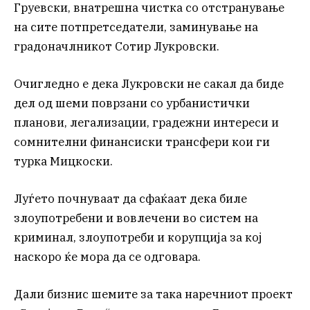
Груевски, внатрешна чистка со отстранување
на сите потпретседатели, заминување на
градоначлникот Сотир Лукровски.
Очигледно е дека Лукровски не сакал да биде
дел од шеми поврзани со урбанистички
планови, легализации, градежни интереси и
сомнителни финансиски трансфери кои ги
турка Мицкоски.
Луѓето почнуваат да сфаќаат дека биле
злоупотребени и вовлечени во систем на
криминал, злоупотреби и корупција за кој
наскоро ќе мора да се одговара.
Дали бизнис шемите за така наречниот проект