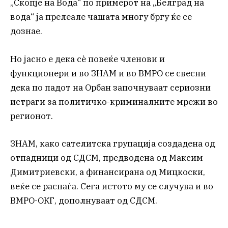
„Скопје на Вода“ по примерот на „Белград на
вода“ ја прелеале чашата многу бргу ќе се
дознае.
Но јасно е дека сѐ повеќе членови и
функционери и во ЗНАМ и во ВМРО се свесни
дека по падот на Орбан започнуваат сериозни
истраги за политичко-криминалните мрежи во
регионот.
ЗНАМ, како сателитска групација создадена од
отпадници од СДСМ, предводена од Максим
Димитриевски, а финансирана од Мицкоски,
веќе се распаѓа. Сега истото му се случува и во
ВМРО-ОКГ, дополнуваат од СДСМ.