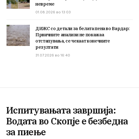
невреме
01.08.2026 во 13:03
ДИЖС со детали за белата пена во Вардар:
Првичните анализи не покажаа
отстапувања, се чекаат конечните
резултати
31.07.2026 во 16:40
Испитувањата завршија:
Водата во Скопје е безбедна
за пиење