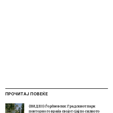
ПРОЧИТАЈ ПОВЕЌЕ
(ВИДЕО) Ѓорѓиевски: Градскиот парк
повторно го враќа својот сјај по силното