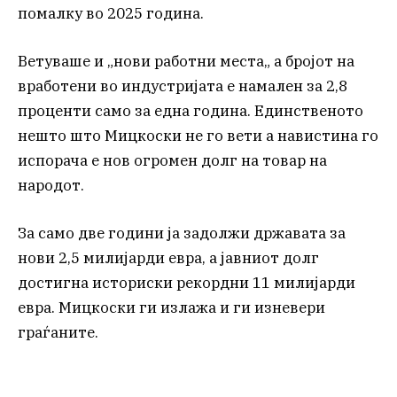
помалку во 2025 година.
Ветуваше и „нови работни места„ а бројот на
вработени во индустријата е намален за 2,8
проценти само за една година. Единственото
нешто што Мицкоски не го вети а навистина го
испорача е нов огромен долг на товар на
народот.
За само две години ја задолжи државата за
нови 2,5 милијарди евра, а јавниот долг
достигна историски рекордни 11 милијарди
евра. Мицкоски ги излажа и ги изневери
граѓаните.