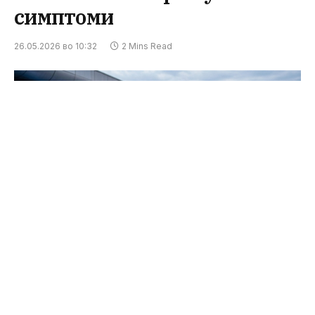
симптоми
26.05.2026 во 10:32
2 Mins Read
ФОТО: Gemini_Generated_Image_yaxut3yaxut3yaxu
Двајца италијански хуманитарни работници