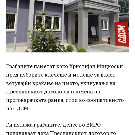
Граѓаните паметат како Христијан Мицкоски
пред изборите клечеше и молеше за власт,
ветувајќи враќање на името, укинување на
Преспанскиот договор и промена на
преговарачката рамка, стои во соопштението
на СДСМ.
Ги излажа граѓаните. Денес во ВМРО
признаваат дека Преспанскиот договор го