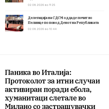
02.08.2026 во 11:25
Делегација на СДСМ оддаде почит во
Пелинце по повод Денот на Републиката
02.08.2026 во 10:44
Паника во Италија:
Протоколот за итни случаи
активиран поради ебола,
хуманитаци слетале во
Милано со застрашувачки