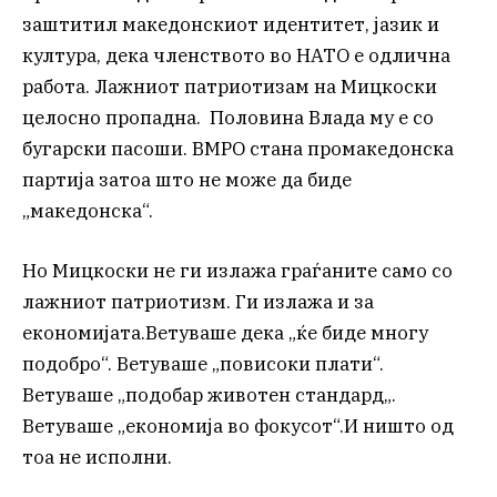
заштитил македонскиот идентитет, јазик и
култура, дека членството во НАТО е одлична
работа. Лажниот патриотизам на Мицкоски
целосно пропадна. Половина Влада му е со
бугарски пасоши. ВМРО стана промакедонска
партија затоа што не може да биде
„македонска“.
Но Мицкоски не ги излажа граѓаните само со
лажниот патриотизм. Ги излажа и за
економијата.Ветуваше дека „ќе биде многу
подобро“. Ветуваше „повисоки плати“.
Ветуваше „подобар животен стандард„.
Ветуваше „економија во фокусот“.И ништо од
тоа не исполни.