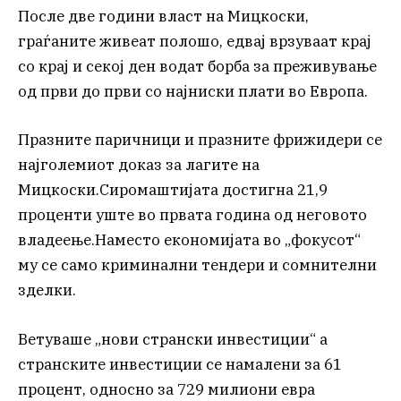
После две години власт на Мицкоски,
граѓаните живеат полошо, едвај врзуваат крај
со крај и секој ден водат борба за преживување
од први до први со најниски плати во Европа.
Празните паричници и празните фрижидери се
најголемиот доказ за лагите на
Мицкоски.Сиромаштијата достигна 21,9
проценти уште во првата година од неговото
владеење.Наместо економијата во „фокусот“
му се само криминални тендери и сомнителни
зделки.
Ветуваше „нови странски инвестиции“ а
странските инвестиции се намалени за 61
процент, односно за 729 милиони евра